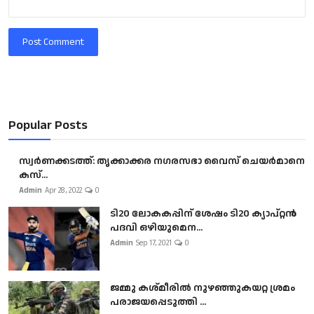
Post Comment
Popular Posts
സ്വർണക്കടത്ത്: തൃക്കാക്കര നഗരസഭാ വൈസ് ചെയർമാനെ
കസ്...
Admin
Apr 28, 2022
0
ടി20 ലോകകപ്പിന് ശേഷം ടി20 ക്യാപ്റ്റൻ
പദവി ഒഴിയുമെന...
Admin
Sep 17, 2021
0
ജമ്മു കശ്മീരിൽ നുഴഞ്ഞുകയറ്റ ശ്രമം
പരാജയപ്പെടുത്തി ...