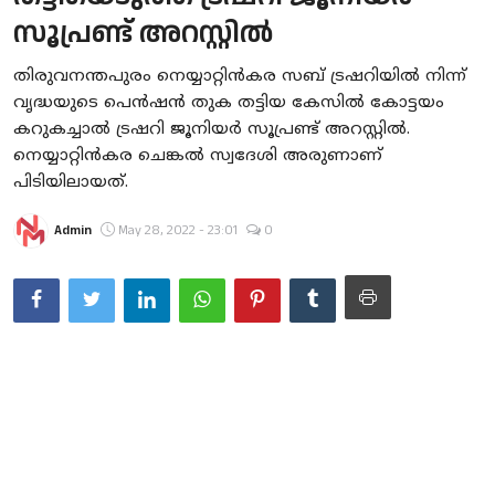
സൂപ്രണ്ട് അറസ്റ്റില്‍
Gulf News
തിരുവനന്തപുരം നെയ്യാറ്റിൻകര സബ് ട്രഷറിയിൽ നിന്ന്
Loksabha Election 2024
വൃദ്ധയുടെ പെൻഷൻ തുക തട്ടിയ കേസിൽ കോട്ടയം
Technology
കറുകച്ചാൽ ട്രഷറി ജൂനിയർ സൂപ്രണ്ട് അറസ്റ്റിൽ.
നെയ്യാറ്റിൻകര ചെങ്കൽ സ്വദേശി അരുണാണ്
Health
പിടിയിലായത്.
Jobs Mall
Admin
May 28, 2022 - 23:01
0
Automotive
Shop Online
Career
Education
Business