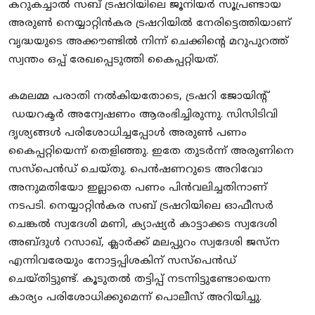
കറുകച്ചാൽ സബ് ട്രഷറിയിലെ ജൂനിയർ സൂപ്രണ്ടായ
അരുൺ നെയ്യാറ്റിൻകര ട്രഷറിയിൽ നേരിട്ടെത്തിയാണ്
വൃദ്ധയുടെ അക്കൗണ്ടിൽ നിന്ന് ചെക്കിന്‍റെ മറുപുറത്ത്
സ്വന്തം ഒപ്പ് രേഖപ്പെടുത്തി കൈപ്പറ്റിയത്.
കമലമ്മ പരാതി നൽകിയതോടെ, ട്രഷറി ജോയിന്‍റ്
ഡയറക്ടർ അന്വേഷണം ആരംഭിച്ചിരുന്നു. സിസിടിവി
ദൃശ്യങ്ങൾ പരിശോധിച്ചപ്പോൾ അരുൺ പണം
കൈപ്പറ്റിയെന്ന് തെളിഞ്ഞു. ഇതേ തുടർന്ന് അരുണിനെ
സസ്പെൻഡ് ചെയ്തു. പെൻഷണറുടെ അറിവോ
അനുമതിയോ ഇല്ലാതെ പണം പിൻവലിച്ചതിനാണ്
നടപടി. നെയ്യാറ്റിൻകര സബ് ട്രഷറിയിലെ ഓഫീസർ
ചെങ്കൽ സ്വദേശി മണി, ക്യാഷ്യർ കാട്ടാക്കട സ്വദേശി
അബ്ദുൾ റസാഖ്, ക്ലാർക്ക് മലപ്പുറം സ്വദേശി ജസ്‍ന
എന്നിവരേയും നോട്ടപ്പിശകിന് സസ്പെൻ‍ഡ്
ചെയ്തിട്ടുണ്ട്. കൂടുതൽ തട്ടിപ്പ് നടന്നിട്ടുണ്ടോയെന്ന
കാര്യം പരിശോധിക്കുമെന്ന് പൊലീസ് അറിയിച്ചു.