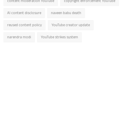
content moderation YouTube
copyright enforcement YouTube
AI content disclosure
naveen babu death
reused content policy
YouTube creator update
narendra modi
YouTube strikes system