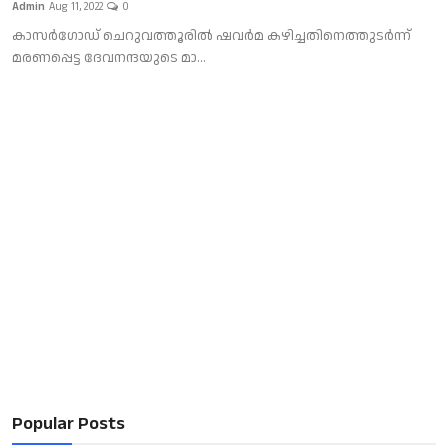
Admin
Aug 11, 2022
0
Local News
കാസർ​ഗോഡ് ചെറുവത്തൂരില്‍ ഷവര്‍മ കഴിച്ചതിനെത്തുടര്‍ന്ന്
മരണപ്പെട്ട ദേവനന്ദയുടെ മാ...
Earn Money
Tutorials
Malayalam
Popular Posts