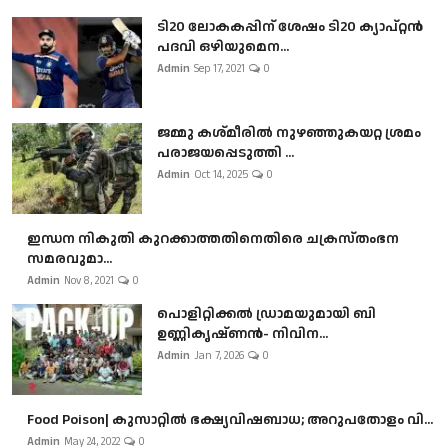
ടി20 ലോകകപ്പിന് ശേഷം ടി20 ക്യാപ്റ്റൻ
പദവി ഒഴിയുമെന...
Admin
Sep 17, 2021
0
ജമ്മു കശ്മീരിൽ നുഴഞ്ഞുകയറ്റ ശ്രമം
പരാജയപ്പെടുത്തി ...
Admin
Oct 14, 2025
0
ഇന്ധന നികുതി കുറക്കാത്തതിനെതിരെ ചക്രസ്തംഭന
സമരവുമാ...
Admin
Nov 8, 2021
0
പൊളിറ്റിക്കല്‍ ഡ്രാമയുമായി ബി
ഉണ്ണികൃഷ്ണന്‍- നിവിന...
Admin
Jan 7, 2026
0
Food Poison| കുസാറ്റില്‍ ഭക്ഷ്യവിഷബാധ; അറുപതോളം വി...
Admin
May 24, 2022
0