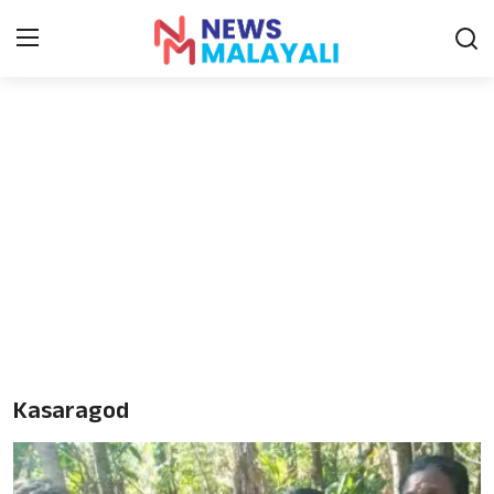
Home
Contact
Gallery
News
Travelers Vlog
Entertainment
Kasaragod
Sports
Food