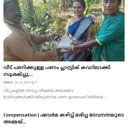
Gulf News
Loksabha Election 2024
Technology
Health
Jobs Mall
വീട് പണിക്കുള്ള പണം പ്ലാസ്റ്റിക് കവറിലാക്കി
Automotive
സൂക്ഷിച്ചു,...
Admin
Jan 21, 2023
0
Shop Online
വീടുകളില്‍ നിന്നും നീക്കിയ അജൈവ
Career
മാലിന്യങ്ങള്‍ക്കിടയിലുണ്ടായ പണം ഉടമസ്ഥന് തിരികെ ...
Education
Compensation | ഷവര്‍മ കഴിച്ച് മരിച്ച ദേവനന്ദയുടെ
അമ്മയ്...
Business