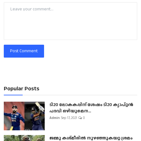
Post Comment
Popular Posts
ടി20 ലോകകപ്പിന് ശേഷം ടി20 ക്യാപ്റ്റൻ
പദവി ഒഴിയുമെന...
Admin
Sep 17, 2021
0
ജമ്മു കശ്മീരിൽ നുഴഞ്ഞുകയറ്റ ശ്രമം