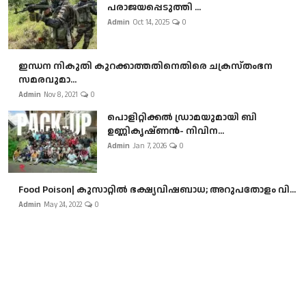
പരാജയപ്പെടുത്തി ...
Admin
Oct 14, 2025
0
ഇന്ധന നികുതി കുറക്കാത്തതിനെതിരെ ചക്രസ്തംഭന
സമരവുമാ...
Admin
Nov 8, 2021
0
പൊളിറ്റിക്കല്‍ ഡ്രാമയുമായി ബി
ഉണ്ണികൃഷ്ണന്‍- നിവിന...
Admin
Jan 7, 2026
0
Food Poison| കുസാറ്റില്‍ ഭക്ഷ്യവിഷബാധ; അറുപതോളം വി...
Admin
May 24, 2022
0