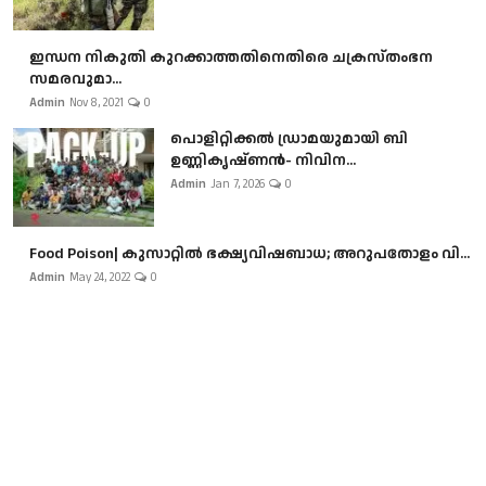
ഇന്ധന നികുതി കുറക്കാത്തതിനെതിരെ ചക്രസ്തംഭന
സമരവുമാ...
Admin
Nov 8, 2021
0
പൊളിറ്റിക്കല്‍ ഡ്രാമയുമായി ബി
ഉണ്ണികൃഷ്ണന്‍- നിവിന...
Admin
Jan 7, 2026
0
Food Poison| കുസാറ്റില്‍ ഭക്ഷ്യവിഷബാധ; അറുപതോളം വി...
Admin
May 24, 2022
0