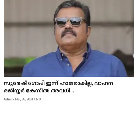
സുരേഷ് ഗോപി ഇന്ന് ഹാജരാകില്ല, വാഹന
രജിസ്റ്റർ കേസിൽ അവധി...
Admin
May 28, 2024
0