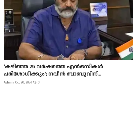
Local News
Earn Money
Tutorials
Malayalam
'കഴിഞ്ഞ 25 വർഷത്തെ എൻഒസികൾ
പരിശോധിക്കും'; നവീൻ ബാബുവിന്...
Admin
Oct 20, 2024
0