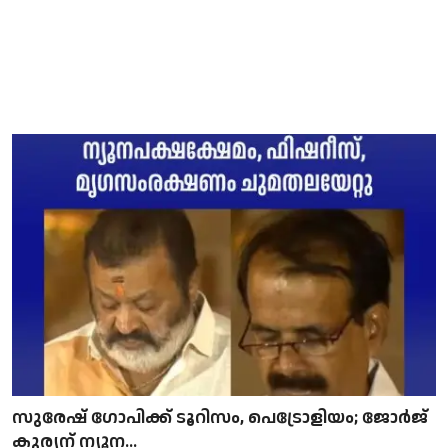
സുരേഷ് ഗോപിക്ക് ടൂറിസം, പെട്രോളിയം; ജോർജ്
കുര്യന് ന്യൂന...