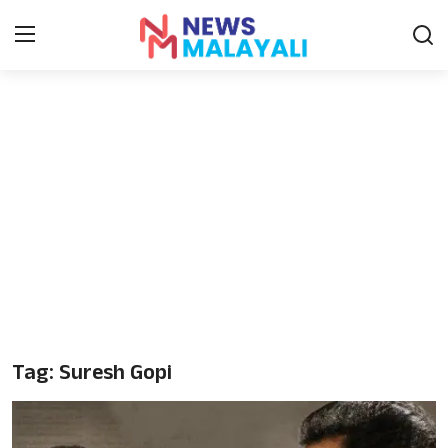
Home
Contact
Gallery
News
Travelers Vlog
Entertainment
Tag: Suresh Gopi
Sports
Food