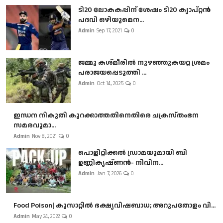
ടി20 ലോകകപ്പിന് ശേഷം ടി20 ക്യാപ്റ്റൻ
പദവി ഒഴിയുമെന...
Admin
Sep 17, 2021
0
ജമ്മു കശ്മീരിൽ നുഴഞ്ഞുകയറ്റ ശ്രമം
പരാജയപ്പെടുത്തി ...
Admin
Oct 14, 2025
0
ഇന്ധന നികുതി കുറക്കാത്തതിനെതിരെ ചക്രസ്തംഭന
സമരവുമാ...
Admin
Nov 8, 2021
0
പൊളിറ്റിക്കല്‍ ഡ്രാമയുമായി ബി
ഉണ്ണികൃഷ്ണന്‍- നിവിന...
Admin
Jan 7, 2026
0
Food Poison| കുസാറ്റില്‍ ഭക്ഷ്യവിഷബാധ; അറുപതോളം വി...
Admin
May 24, 2022
0