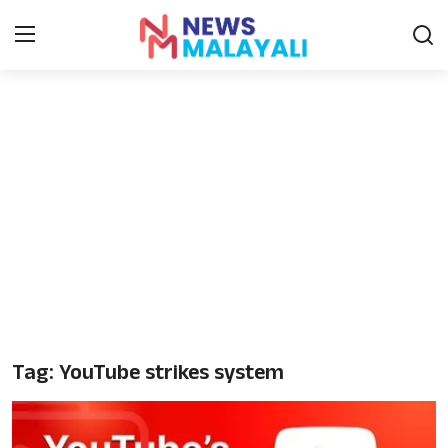
Home
Contact
Gallery
News
Travelers Vlog
Entertainment
Tag: YouTube strikes system
Sports
Food