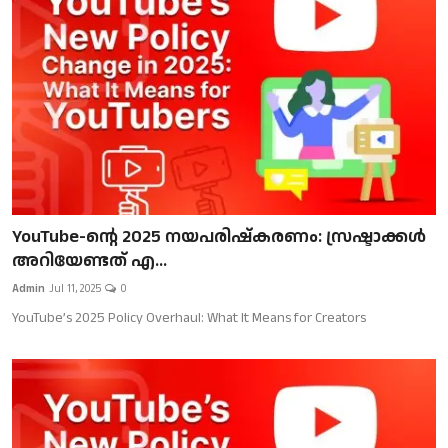
Gulf News
Loksabha Election 2024
Technology
Health
Jobs Mall
YouTube-ന്റെ 2025 നയപരിഷ്കരണം: സ്രഷ്ടാക്കൾ
Automotive
അറിയേണ്ടത് എ...
Admin
Jul 11, 2025
0
Shop Online
YouTube’s 2025 Policy Overhaul: What It Means for Creators
Career
Education
Business