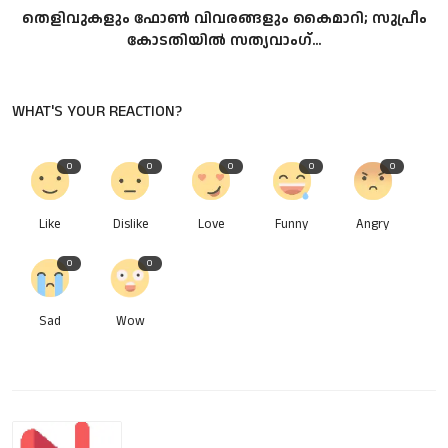
തെ​ളി​വു​ക​ളും ഫോ​ൺ വി​വ​ര​ങ്ങ​ളും കൈ​മാ​റി; സു​പ്രീം​
കോ​ട​തി​യി​ൽ സ​ത്യ​വാം​ഗ്‌...
WHAT'S YOUR REACTION?
0
0
0
0
0
Like
Dislike
Love
Funny
Angry
0
0
Sad
Wow