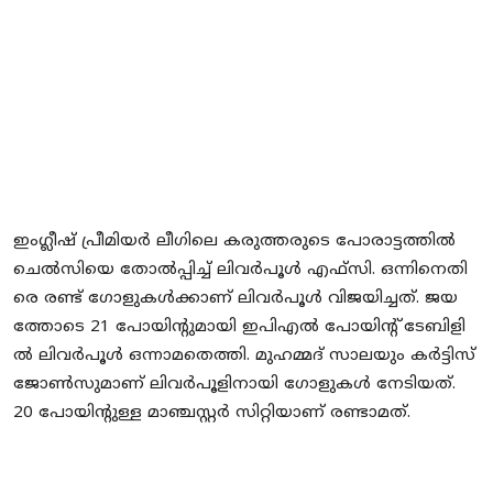
Local News
Earn Money
Tutorials
Malayalam
ഇം​ഗ്ലീ​ഷ് പ്രീ​മി​യ​ർ ലീ​ഗി​ലെ ക​രു​ത്ത​രു​ടെ പോ​രാ​ട്ട​ത്തി​ൽ
ചെ​ൽ​സി​യെ തോ​ൽ​പ്പി​ച്ച് ലി​വ​ർ​പൂ​ൾ എ​ഫ്സി. ഒ​ന്നി​നെ​തി​
രെ ര​ണ്ട് ഗോ​ളു​ക​ൾ​ക്കാ​ണ് ലി​വ​ർ​പൂ​ൾ വി​ജ​യി​ച്ച​ത്. ജ​യ​
ത്തോ​ടെ 21 പോ​യി​ന്‍റു​മാ​യി ഇ​പി​എ​ൽ പോ​യി​ന്‍റ് ടേ​ബി​ളി​
ൽ ലി​വ​ർ​പൂ​ൾ ഒ​ന്നാ​മ​തെ​ത്തി. മു​ഹ​മ്മ​ദ് സാ​ല​യും ക​ർ​ട്ടി​സ്
ജോ​ൺ​സു​മാ​ണ് ലി​വ​ർ​പൂ​ളി​നാ​യി ഗോ​ളു​ക​ൾ നേ​ടി​യ​ത്.
20 പോ​യി​ന്‍റു​ള്ള മാ​ഞ്ച​സ്റ്റ​ർ സി​റ്റി​യാ​ണ് ര​ണ്ടാ​മ​ത്.