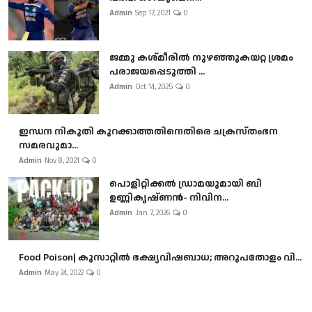
Admin
Sep 17, 2021
0
ജമ്മു കശ്മീരിൽ നുഴഞ്ഞുകയറ്റ ശ്രമം
പരാജയപ്പെടുത്തി ...
Admin
Oct 14, 2025
0
ഇന്ധന നികുതി കുറക്കാത്തതിനെതിരെ ചക്രസ്തംഭന
സമരവുമാ...
Admin
Nov 8, 2021
0
പൊളിറ്റിക്കല്‍ ഡ്രാമയുമായി ബി
ഉണ്ണികൃഷ്ണന്‍- നിവിന...
Admin
Jan 7, 2026
0
Food Poison| കുസാറ്റില്‍ ഭക്ഷ്യവിഷബാധ; അറുപതോളം വി...
Admin
May 24, 2022
0