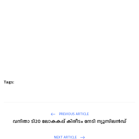
Tags:
PREVIOUS ARTICLE
വ​നി​താ ടി20 ​ലോ​ക​ക​പ്പ് കി​രീ​ടം നേ​ടി ന്യൂ​സി​ല​ൻ​ഡ്
NEXT ARTICLE