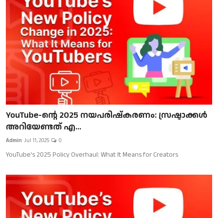
Gulf News
Loksabha Election 2024
Technology
Health
Jobs Mall
YouTube-ന്റെ 2025 നയപരിഷ്കരണം: സ്രഷ്ടാക്കൾ
Automotive
അറിയേണ്ടത് എ...
Admin
Jul 11, 2025
0
Shop Online
YouTube’s 2025 Policy Overhaul: What It Means for Creators
Career
Education
Business