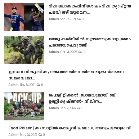
ടി20 ലോകകപ്പിന് ശേഷം ടി20 ക്യാപ്റ്റൻ
പദവി ഒഴിയുമെന...
Admin
Sep 17, 2021
0
ജമ്മു കശ്മീരിൽ നുഴഞ്ഞുകയറ്റ ശ്രമം
പരാജയപ്പെടുത്തി ...
Admin
Oct 14, 2025
0
ഇന്ധന നികുതി കുറക്കാത്തതിനെതിരെ ചക്രസ്തംഭന
സമരവുമാ...
Admin
Nov 8, 2021
0
പൊളിറ്റിക്കല്‍ ഡ്രാമയുമായി ബി
ഉണ്ണികൃഷ്ണന്‍- നിവിന...
Admin
Jan 7, 2026
0
Food Poison| കുസാറ്റില്‍ ഭക്ഷ്യവിഷബാധ; അറുപതോളം വി...
Admin
May 24, 2022
0