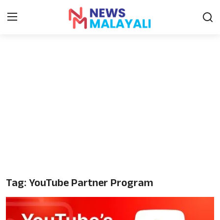
Home
Contact
Gallery
News
Travelers Vlog
Entertainment
Tag: YouTube Partner Program
Sports
Food