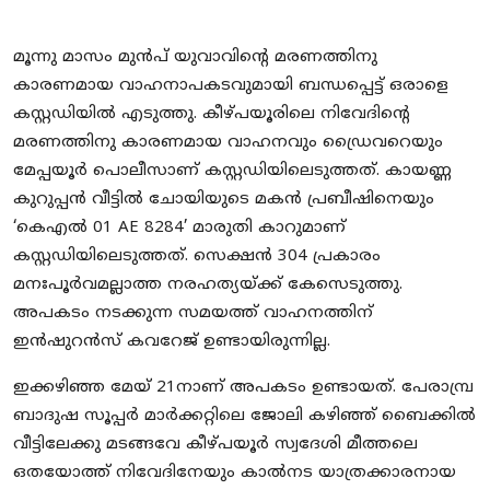
Local News
മൂന്നു മാസം മുൻപ് യുവാവിന്റെ മരണത്തിനു
Earn Money
കാരണമായ വാഹനാപകടവുമായി ബന്ധപ്പെട്ട് ഒരാളെ
കസ്റ്റഡിയിൽ എടുത്തു. കീഴ്പയൂരിലെ നിവേദിന്റെ
Tutorials
മരണത്തിനു കാരണമായ വാഹനവും ഡ്രൈവറെയും
മേപ്പയൂർ പൊലീസാണ് കസ്റ്റഡിയിലെടുത്തത്. കായണ്ണ
Malayalam
കുറുപ്പൻ വീട്ടിൽ ചോയിയുടെ മകൻ പ്രബീഷിനെയും
‘കെഎൽ 01 AE 8284’ മാരുതി കാറുമാണ്
കസ്റ്റഡിയിലെടുത്തത്. സെക്ഷൻ 304 പ്രകാരം
മനഃപൂർവമല്ലാത്ത നരഹത്യയ്ക്ക് കേസെടുത്തു.
അപകടം നടക്കുന്ന സമയത്ത് വാഹനത്തിന്
ഇൻഷുറൻസ് കവറേജ് ഉണ്ടായിരുന്നില്ല.
ഇക്കഴിഞ്ഞ മേയ് 21നാണ് അപകടം ഉണ്ടായത്. പേരാമ്പ്ര
ബാദുഷ സൂപ്പർ മാർക്കറ്റിലെ ജോലി കഴിഞ്ഞ് ബൈക്കിൽ
വീട്ടിലേക്കു മടങ്ങവേ കീഴ്പയൂർ സ്വദേശി മീത്തലെ
ഒതയോത്ത് നിവേദിനേയും കാൽനട യാത്രക്കാരനായ