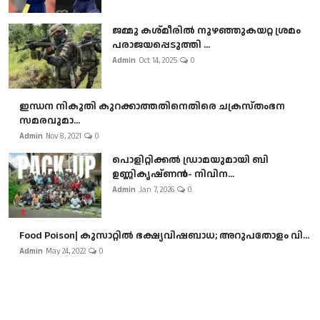
ജമ്മു കശ്മീരിൽ നുഴഞ്ഞുകയറ്റ ശ്രമം
പരാജയപ്പെടുത്തി ...
Admin
Oct 14, 2025
0
ഇന്ധന നികുതി കുറക്കാത്തതിനെതിരെ ചക്രസ്തംഭന
സമരവുമാ...
Admin
Nov 8, 2021
0
പൊളിറ്റിക്കല്‍ ഡ്രാമയുമായി ബി
ഉണ്ണികൃഷ്ണന്‍- നിവിന...
Admin
Jan 7, 2026
0
Food Poison| കുസാറ്റില്‍ ഭക്ഷ്യവിഷബാധ; അറുപതോളം വി...
Admin
May 24, 2022
0