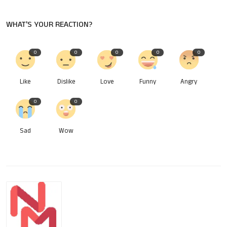
WHAT'S YOUR REACTION?
0
0
0
0
0
Like
Dislike
Love
Funny
Angry
0
0
Sad
Wow