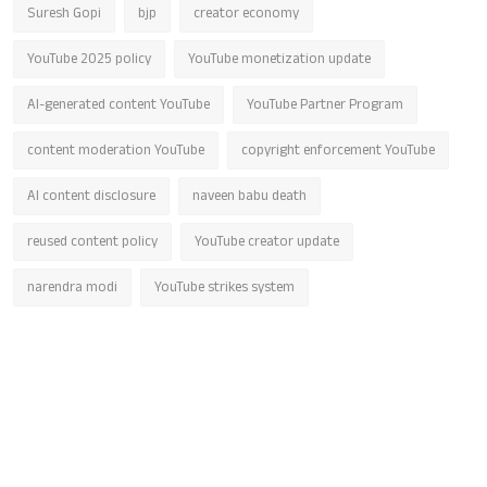
Suresh Gopi
bjp
creator economy
YouTube 2025 policy
YouTube monetization update
AI-generated content YouTube
YouTube Partner Program
content moderation YouTube
copyright enforcement YouTube
AI content disclosure
naveen babu death
reused content policy
YouTube creator update
narendra modi
YouTube strikes system