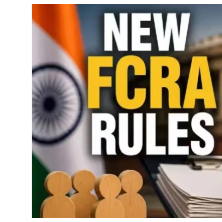
Local News
Earn Money
Tutorials
Malayalam