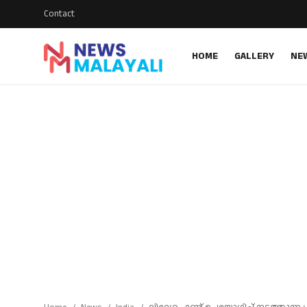
Contact
HOME
GALLERY
NE
Home
Contact
Gallery
News
Travelers Vlog
Entertainment
Sports
Food