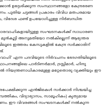
ക്കാൻ ഉദ്ദേശിക്കുന്ന സംസ്ഥാനങ്ങളോ കേന്ദ്രഭരണ
േണം. പുതിയ ചട്ടങ്ങൾ പ്രകാരം വിവിധ മതപരമായ
ം, വിദേശ ഫണ്ട് ഉപയോഗിച്ചുള്ള നിർബന്ധിത
ാന ഭാരവാഹികളായിട്ടുള്ള സംഘടനകൾക്ക് സാധാരണ
ൻകൂട്ടി അനുമതിയോ നൽകില്ലെന്ന് ആഭ്യന്തര
തരവിലൂടെ ഇത്തരം കേസുകളിൽ കേന്ദ്ര സർക്കാരിന്
്.
ാരവാഹി' എന്ന പദവിയുടെ നിർവചനം ഭേദഗതിയിലൂടെ
ഥാപനങ്ങളിലെ പാർട്ണർമാർ, ട്രസ്റ്റിമാർ, ഹിന്ദു
ിൽ നിയന്ത്രണാധികാരമുള്ള മറ്റേതൊരു വ്യക്തിയും ഈ
പേക്ഷിക്കുന്ന എൻജിഒകൾ സർക്കാർ നിശ്ചയിച്ച
്പത്തികം, വിദ്യാഭ്യാസം, സാമൂഹികം) കൃത്യമായ
ുക്കണം. ഈ വിവരങ്ങൾ സംഘടനകൾക്ക് നൽകുന്ന