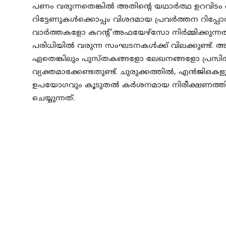
പണം വരുന്നതെങ്കിൽ അതിന്റെ യഥാർത്ഥ ഉറവിടം വ
റിട്ടേണുകൾക്കൊപ്പം വിശദമായ പ്രവർത്തന റിപ്പോർട്ട
വാർത്തകളോ കറന്റ് അഫയേഴ്സോ നിർമ്മിക്കുന
പരിധിയിൽ വരുന്ന സംഘടനകൾക്ക് വിലക്കുണ്ട്
ഏതെങ്കിലും പുസ്തകങ്ങളോ ലേഖനങ്ങളോ പ്രസിദ്ധീ
വ്യക്തമാക്കേണ്ടതുണ്ട്. ചുരുക്കത്തിൽ, എൻജിഒക
ഉപയോഗവും കൂടുതൽ കർശനമായ നിരീക്ഷണത്തി
ചെയ്യുന്നത്.