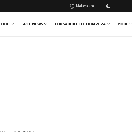
Malayalam
FOOD
GULF NEWS
LOKSABHA ELECTION 2024
MORE