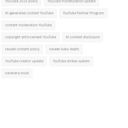
YouTube 2025 policy
YouTube monetization update
AI-generated content YouTube
YouTube Partner Program
content moderation YouTube
copyright enforcement YouTube
AI content disclosure
reused content policy
naveen babu death
YouTube creator update
YouTube strikes system
narendra modi