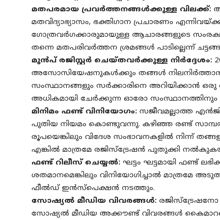
മതപരമായ പ്രവർത്തനങ്ങൾക്കുള്ള വിലക്ക്:
ആ
മതവിദ്യാഭ്യാസം, ഭക്തിഗാന പ്രചാരണം എന്നിവയ്ക്
ഗോത്രവർഗക്കാരുമായുള്ള ആചാരങ്ങളുടെ സംരക്ഷ
തന്നെ മതപരിവർത്തന ശ്രമങ്ങൾ പാടില്ലെന്ന് ചട്ടങ്ങള
മുൻപ് രജിസ്റ്റർ ചെയ്തവർക്കുള്ള നിർദ്ദേശം:
2
അസോസിയേഷനുകൾക്കും തങ്ങൾ നിലനിർത്താൻ ആഗ്
സംസ്ഥാനങ്ങളും സർക്കാരിനെ അറിയിക്കാൻ ഒരു 
അധികമായി ചേർക്കുന്ന ഓരോ സംസ്ഥാനത്തിനും ലക
മിനിമം ഫണ്ട് വിനിയോഗം:
സജീവമല്ലാത്ത എൻ
പുതിയ നിയമം കൊണ്ടുവന്നു. കഴിഞ്ഞ രണ്ട് സാമ്
രൂപയെങ്കിലും വിദേശ സംഭാവനകളിൽ നിന്ന് തങ്ങളുട
എങ്കിൽ മാത്രമേ രജിസ്ട്രേഷൻ പുതുക്കി നൽകുകയ
ഫണ്ട് റിലീസ് ചെയ്യൽ:
ഘട്ടം ഘട്ടമായി ഫണ്ട് ലഭ
ശതമാനമെങ്കിലും വിനിയോഗിച്ചാൽ മാത്രമേ അടു
ഫീൽഡ് ഇൻസ്പെക്ഷൻ നടത്തും.
സോഷ്യൽ മീഡിയ വിവരങ്ങൾ:
രജിസ്ട്രേഷനോ
സോഷ്യൽ മീഡിയ അക്കൗണ്ട് വിവരങ്ങൾ കൈമാറണ