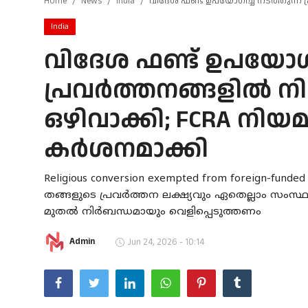
Home
News
India
വിദേശ ഫണ്ട് ഉപയോഗിച്ച് നടത്തുന്ന
Gulf News
India
വിദേശ ഫണ്ട് ഉപയോഗിച
Loksabha Election 2024
പ്രവർത്തനങ്ങളിൽ നി
Technology
ഒഴിവാക്കി; FCRA നിയമ
Health
കർശനമാക്കി
Jobs Mall
Automotive
Religious conversion exempted from foreign-funde
തങ്ങളുടെ പ്രവർത്തന ലക്ഷ്യവും ഏതെല്ലാം സംസ്ഥ
Shop Online
മുതൽ നിർബന്ധമായും വെളിപ്പെടുത്തണം
Career
Admin
Jun 24, 2026 - 10:14
Education
Business