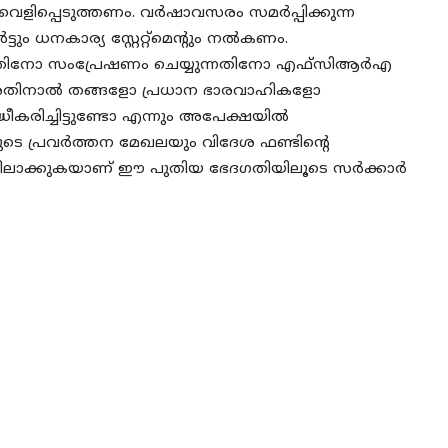
െളിപ്പെടുത്തണം. വർഷാവസരം സമർപ്പിക്കുന്ന
ും ധനകാര്യ സ്റ്റേറ്റ്‌മെന്റും നൽകണം.
്നതിനോ സംപ്രേഷണം ചെയ്യുന്നതിനോ എഫ്സിആർഎ
. അതിനാൽ തങ്ങളോ പ്രധാന ഭാരവാഹികളോ
കരിച്ചിട്ടുണ്ടോ എന്നും അപേക്ഷയിൽ
ളുടെ പ്രവർത്തന മേഖലയും വിദേശ ഫണ്ടിന്റെ
ലാക്കുകയാണ് ഈ പുതിയ ഭേദഗതിയിലൂടെ സർക്കാർ