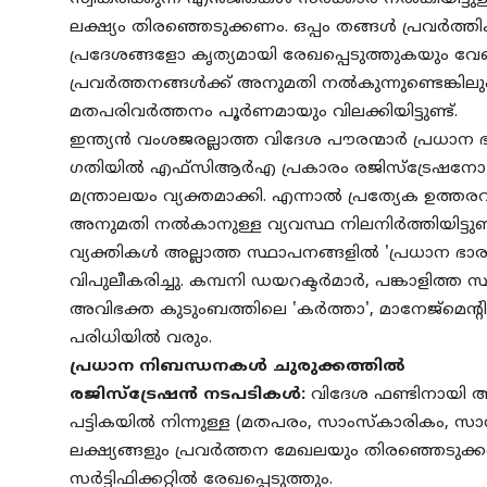
ലക്ഷ്യം തിരഞ്ഞെടുക്കണം. ഒപ്പം തങ്ങൾ പ്രവർത്തി
പ്രദേശങ്ങളോ കൃത്യമായി രേഖപ്പെടുത്തുകയും വ
പ്രവർത്തനങ്ങൾക്ക് അനുമതി നൽകുന്നുണ്ടെങ്കിലു
മതപരിവർത്തനം പൂർണമായും വിലക്കിയിട്ടുണ്ട്.
ഇന്ത്യൻ വംശജരല്ലാത്ത വിദേശ പൗരന്മാർ പ്രധ
ഗതിയിൽ എഫ്സിആർഎ പ്രകാരം രജിസ്ട്രേഷനോ മു
മന്ത്രാലയം വ്യക്തമാക്കി. എന്നാൽ പ്രത്യേക ഉത്
അനുമതി നൽകാനുള്ള വ്യവസ്ഥ നിലനിർത്തിയിട്ടുണ്ട
വ്യക്തികൾ അല്ലാത്ത സ്ഥാപനങ്ങളിൽ 'പ്രധാന ഭ
വിപുലീകരിച്ചു. കമ്പനി ഡയറക്ടർമാർ, പങ്കാളിത്ത സ്
അവിഭക്ത കുടുംബത്തിലെ 'കർത്താ', മാനേജ്‌മെന്റ
പരിധിയിൽ വരും.
പ്രധാന നിബന്ധനകൾ ചുരുക്കത്തിൽ
രജിസ്ട്രേഷൻ നടപടികൾ:
വിദേശ ഫണ്ടിനായി അ
പട്ടികയിൽ നിന്നുള്ള (മതപരം, സാംസ്കാരികം, സാമ
ലക്ഷ്യങ്ങളും പ്രവർത്തന മേഖലയും തിരഞ്ഞെട
സർട്ടിഫിക്കറ്റിൽ രേഖപ്പെടുത്തും.