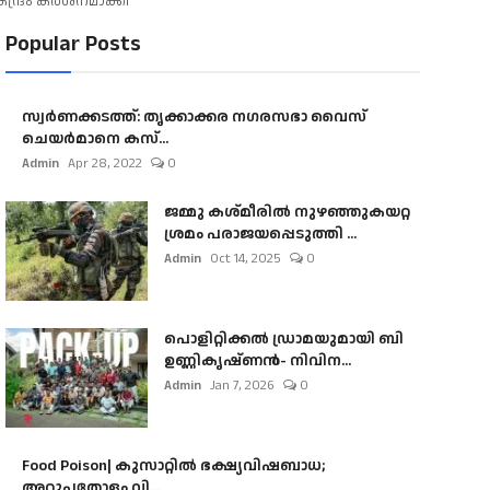
ന്ദ്രം കർശനമാക്കി
Popular Posts
സ്വർണക്കടത്ത്: തൃക്കാക്കര നഗരസഭാ വൈസ്
ചെയർമാനെ കസ്...
Admin
Apr 28, 2022
0
ജമ്മു കശ്മീരിൽ നുഴഞ്ഞുകയറ്റ
ശ്രമം പരാജയപ്പെടുത്തി ...
Admin
Oct 14, 2025
0
പൊളിറ്റിക്കല്‍ ഡ്രാമയുമായി ബി
ഉണ്ണികൃഷ്ണന്‍- നിവിന...
Admin
Jan 7, 2026
0
Food Poison| കുസാറ്റില്‍ ഭക്ഷ്യവിഷബാധ;
അറുപതോളം വി...