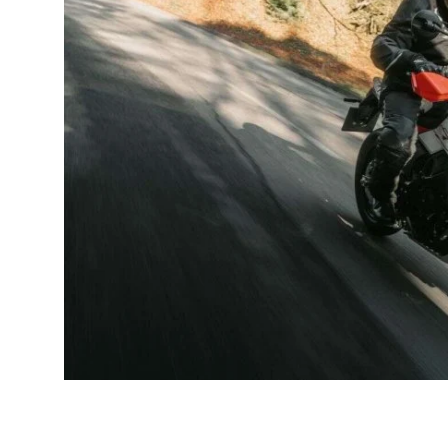
Local News
Earn Money
Tutorials
Malayalam