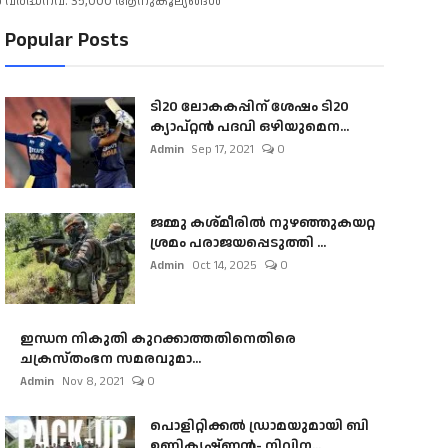
െ വർദ്ധനവ്. 35,000 ആനുകൂല്യങ്ങൾ
Popular Posts
ടി20 ലോകകപ്പിന് ശേഷം ടി20
ക്യാപ്റ്റൻ പദവി ഒഴിയുമെന...
Admin
Sep 17, 2021
0
ജമ്മു കശ്മീരിൽ നുഴഞ്ഞുകയറ്റ
ശ്രമം പരാജയപ്പെടുത്തി ...
Admin
Oct 14, 2025
0
ഇന്ധന നികുതി കുറക്കാത്തതിനെതിരെ
ചക്രസ്തംഭന സമരവുമാ...
Admin
Nov 8, 2021
0
പൊളിറ്റിക്കല്‍ ഡ്രാമയുമായി ബി
ഉണ്ണികൃഷ്ണന്‍- നിവിന...