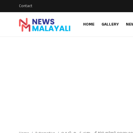
Contact
HOME
GALLERY
NE
Home
Contact
Gallery
News
Travelers Vlog
Entertainment
Sports
Food