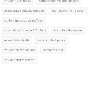
YouTube 2025 policy
YouTube monetization update
AI-generated content YouTube
YouTube Partner Program
content moderation YouTube
copyright enforcement YouTube
AI content disclosure
naveen babu death
reused content policy
YouTube creator update
narendra modi
YouTube strikes system