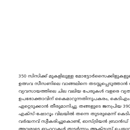
350 സിസിക്ക് മുകളിലുള്ള മോട്ടോർസൈക്കിളുകളുടെ
ഉത്സവ സീസണിലെ വാങ്ങലിനെ തടസ്സപ്പെടുത്താൻ 
വ്യവസായത്തിലെ ചില വലിയ പേരുകൾ വളരെ വ്യത്
ഉപഭോക്താവിന് കൈമാറുന്നതിനുപകരം, കെടിഎം, അ
ഏറ്റെടുക്കാൻ തീരുമാനിച്ചു. തങ്ങളുടെ ജനപ്രിയ 39
എക്സ്-ഷോറൂം വിലയിൽ തന്നെ തുടരുമെന്ന് കെടിഎം
വർദ്ധനവ് സ്വീകരിച്ചുകൊണ്ട്, ഓസ്ട്രിയൻ ബ്രാ
അവരുടെ ഓഫറുകൾ തുടർന്നും ആക്‌സസ് ചെയ്യുന്നുണ്ടെന്