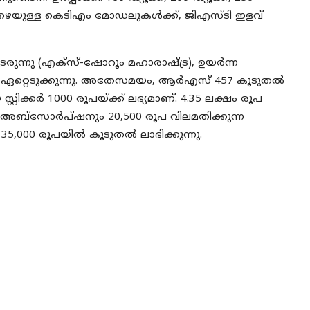
 താഴെയുള്ള കെടിഎം മോഡലുകൾക്ക്, ജിഎസ്ടി ഇളവ്
ുന്നു (എക്സ്-ഷോറൂം മഹാരാഷ്ട്ര), ഉയർന്ന
 ഏറ്റെടുക്കുന്നു. അതേസമയം, ആർ‌എസ് 457 കൂടുതൽ
്റിക്കർ 1000 രൂപയ്ക്ക് ലഭ്യമാണ്. 4.35 ലക്ഷം രൂപ
ST അബ്സോർപ്ഷനും 20,500 രൂപ വിലമതിക്കുന്ന
നവർ 35,000 രൂപയിൽ കൂടുതൽ ലാഭിക്കുന്നു.