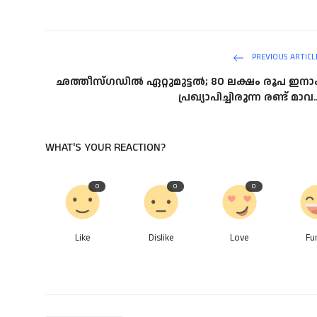
PREVIOUS ARTICL
ഛത്തീ​സ്ഗ​ഡി​ൽ ഏ​റ്റു​മു​ട്ട​ൽ; 80 ലക്ഷം രൂപ ഇനാ
പ്രഖ്യാപിച്ചിരുന്ന ര​ണ്ട് മാ​വ..
WHAT'S YOUR REACTION?
0
0
0
Like
Dislike
Love
Fu