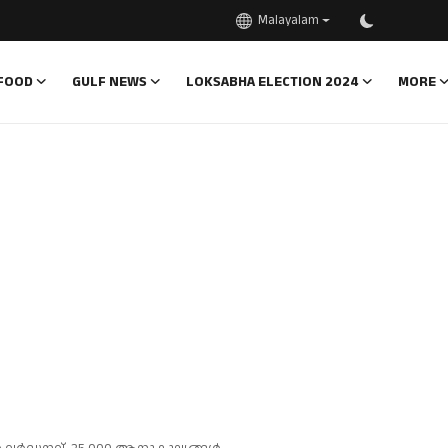
Malayalam
FOOD
GULF NEWS
LOKSABHA ELECTION 2024
MORE