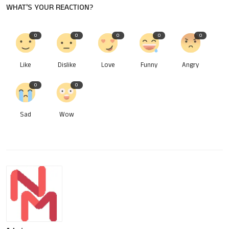
WHAT'S YOUR REACTION?
0
0
0
0
0
Like
Dislike
Love
Funny
Angry
0
0
Sad
Wow