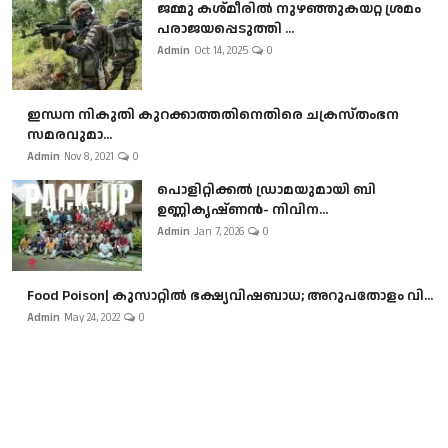
ജമ്മു കശ്മീരിൽ നുഴഞ്ഞുകയറ്റ ശ്രമം
പരാജയപ്പെടുത്തി ...
Admin
Oct 14, 2025
0
ഇന്ധന നികുതി കുറക്കാത്തതിനെതിരെ ചക്രസ്തംഭന
സമരവുമാ...
Admin
Nov 8, 2021
0
പൊളിറ്റിക്കല്‍ ഡ്രാമയുമായി ബി
ഉണ്ണികൃഷ്ണന്‍- നിവിന...
Admin
Jan 7, 2026
0
Food Poison| കുസാറ്റില്‍ ഭക്ഷ്യവിഷബാധ; അറുപതോളം വി...
Admin
May 24, 2022
0