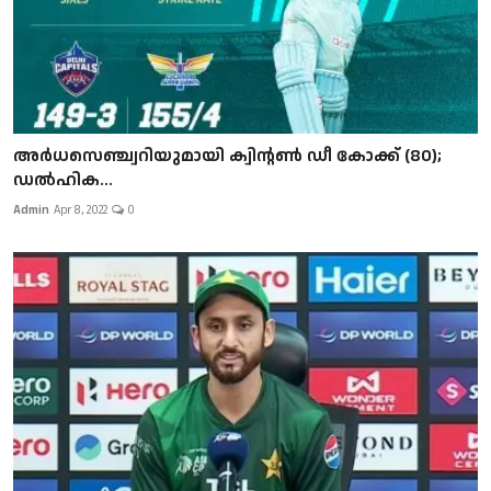
അര്‍ധസെഞ്ച്വറിയുമായി ക്വിന്റണ്‍ ഡീ കോക്ക് (80);
ഡല്‍ഹിക...
Admin
Apr 8, 2022
0