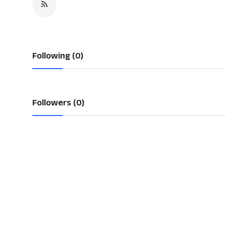
Gulf News
Loksabha Election 2024
Following (0)
Technology
Health
Followers (0)
Jobs Mall
Automotive
Shop Online
Career
Education
Business