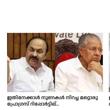
ഇതിനേക്കാൾ നുണകൾ നിറച്ച മറ്റൊരു
പ്രോഗ്രസ് റിപ്പോർട്ടില്...