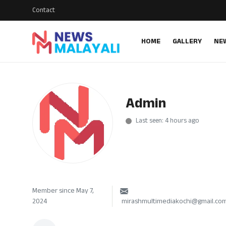
Contact
HOME
GALLERY
NE
Home
Contact
Admin
Gallery
Last seen: 4 hours ago
News
Travelers Vlog
Entertainment
Member since May 7,
Sports
2024
mirashmultimediakochi@gmail.co
Food