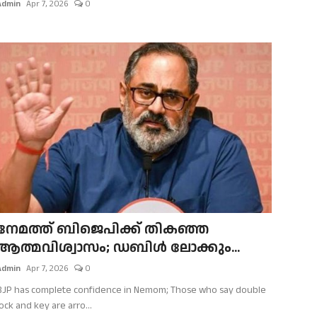
Admin
Apr 7, 2026
0
നേമത്ത് ബിജെപിക്ക് തികഞ്ഞ
ആത്മവിശ്വാസം; ഡബിള്‍ ലോക്കും...
Admin
Apr 7, 2026
0
BJP has complete confidence in Nemom; Those who say double
lock and key are arro...