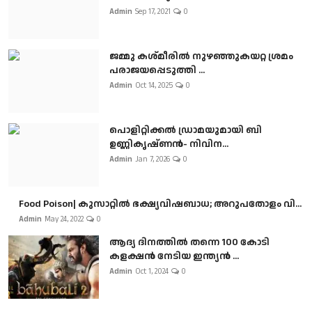
Admin
Sep 17, 2021
0
ജമ്മു കശ്മീരിൽ നുഴഞ്ഞുകയറ്റ ശ്രമം
പരാജയപ്പെടുത്തി ...
Admin
Oct 14, 2025
0
പൊളിറ്റിക്കല്‍ ഡ്രാമയുമായി ബി
ഉണ്ണികൃഷ്ണന്‍- നിവിന...
Admin
Jan 7, 2026
0
Food Poison| കുസാറ്റില്‍ ഭക്ഷ്യവിഷബാധ; അറുപതോളം വി...
Admin
May 24, 2022
0
ആദ്യ ദിനത്തിൽ തന്നെ 100 കോടി
കളക്ഷൻ നേടിയ ഇന്ത്യൻ ...
Admin
Oct 1, 2024
0