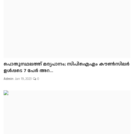
പൊതുസ്ഥലത്ത് മദ്യപാനം; സിപിഐഎം കൗൺസിലർ
ഉൾപ്പടെ 7 പേർ അറ...
Admin
Jan 19, 2023
0