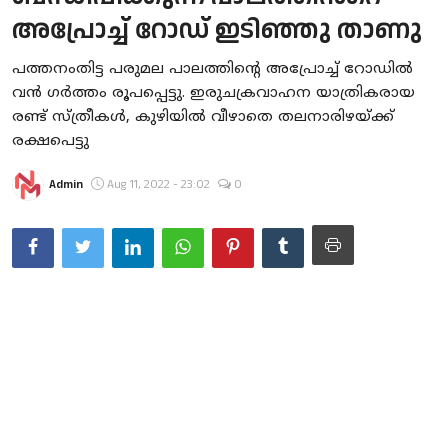
അപ്രോച്ച് റോഡ് ഇടിഞ്ഞു താണു
Gulf News
പത്തനംതിട്ട പരുമല പാലത്തിന്റെ അപ്രോച്ച് റോഡിൽ
Loksabha Election 2024
വൻ ഗർത്തം രൂപപ്പെട്ടു. ഇരുചക്രവാഹന യാത്രികരായ
Technology
രണ്ട് സ്ത്രീകൾ, കുഴിയിൽ വീഴാതെ തലനാരിഴയ്ക്ക്
രക്ഷപെട്ടു
Health
Admin
Aug 11, 2022 - 23:02
0
Jobs Mall
Automotive
Shop Online
Career
Education
Business