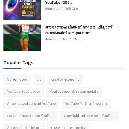
YouTube (202...
Admin
Jul 11, 2025
0
അരുണാചലിൽ നിന്നുള്ള ഹില്ലാങ്
യാജിക്കിന് ചരിത്ര നേട...
Admin
Jun 16, 2025
0
Popular Tags
Suresh Gopi
bjp
creator economy
YouTube 2025 policy
YouTube monetization update
AI-generated content YouTube
YouTube Partner Program
content moderation YouTube
copyright enforcement YouTube
AI content disclosure
reused content policy