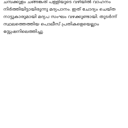
ചമ്പക്കുളം ചങ്ങങ്കരി പള്ളിയുടെ വഴിയിൽ വാഹനം
നിർത്തിയിട്ടായിരുന്നു മദ്യപാനം. ഇത് ചോദ്യം ചെയ്ത
നാട്ടുകാരുമായി മദ്യപ സംഘം വഴക്കുണ്ടായി. തുടര്‍ന്ന്
സ്ഥലത്തെത്തിയ പൊലീസ് പ്രതികളെയെല്ലാം
സ്റ്റേഷനിലെത്തിച്ചു.