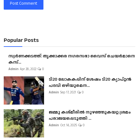
Post Comment
Popular Posts
സ്വർണക്കടത്ത്: തൃക്കാക്കര നഗരസഭാ വൈസ് ചെയർമാനെ
കസ്...
Admin
Apr 28, 2022
0
ടി20 ലോകകപ്പിന് ശേഷം ടി20 ക്യാപ്റ്റൻ
പദവി ഒഴിയുമെന...
Admin
Sep 17, 2021
0
ജമ്മു കശ്മീരിൽ നുഴഞ്ഞുകയറ്റ ശ്രമം
പരാജയപ്പെടുത്തി ...
Admin
Oct 14, 2025
0