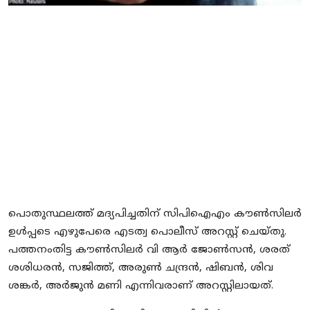
Local News
Earn Money
Tutorials
Malayalam
പൊതുസ്ഥലത്ത് മദ്യപിച്ചതിന് സിപിഐഎം കൗൺസിലർ
ഉൾപ്പടെ എഴുപേരെ എടത്വ പൊലീസ് അറസ്റ്റ് ചെയ്തു.
പത്തനംതിട്ട കൗൺസിലർ വി ആർ ജോൺസന്‍, ശരത്
ശശിധരൻ, സജിത്ത്, അരുൺ ചന്ദ്രൻ, ഷിബൻ, ശിവ
ശങ്കർ, അർജുൻ മണി എന്നിവരാണ് അറസ്റ്റിലായത്.