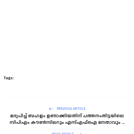
Tags:
PREVIOUS ARTICLE
മദ്യപിച്ച് ബഹളം ഉണ്ടാക്കിയതിന് പത്തനംതിട്ടയിലെ
സിപിഎം കൗൺസിലറും എസ്എഫ്ഐ നേതാവും ...