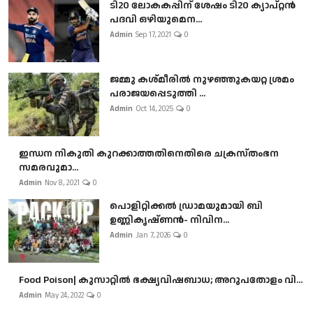
ടി20 ലോകകപ്പിന് ശേഷം ടി20 ക്യാപ്റ്റൻ
പദവി ഒഴിയുമെന...
Admin
Sep 17, 2021
0
ജമ്മു കശ്മീരിൽ നുഴഞ്ഞുകയറ്റ ശ്രമം
പരാജയപ്പെടുത്തി ...
Admin
Oct 14, 2025
0
ഇന്ധന നികുതി കുറക്കാത്തതിനെതിരെ ചക്രസ്തംഭന
സമരവുമാ...
Admin
Nov 8, 2021
0
പൊളിറ്റിക്കല്‍ ഡ്രാമയുമായി ബി
ഉണ്ണികൃഷ്ണന്‍- നിവിന...
Admin
Jan 7, 2026
0
Food Poison| കുസാറ്റില്‍ ഭക്ഷ്യവിഷബാധ; അറുപതോളം വി...
Admin
May 24, 2022
0