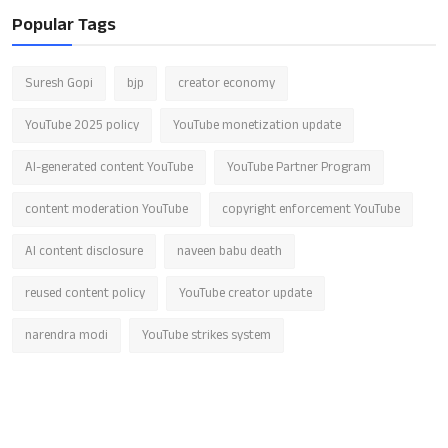
Popular Tags
Suresh Gopi
bjp
creator economy
YouTube 2025 policy
YouTube monetization update
AI-generated content YouTube
YouTube Partner Program
content moderation YouTube
copyright enforcement YouTube
AI content disclosure
naveen babu death
reused content policy
YouTube creator update
narendra modi
YouTube strikes system