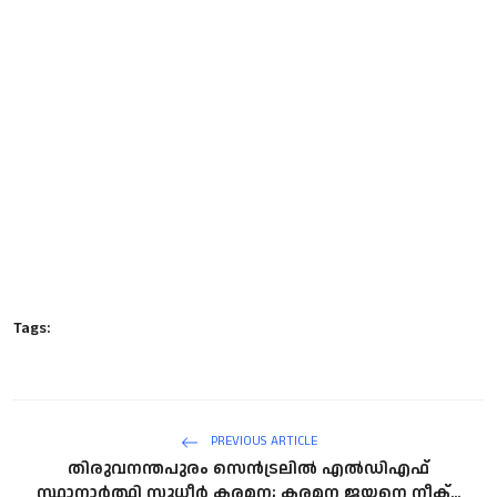
Tags:
PREVIOUS ARTICLE
തിരുവനന്തപുരം സെന്‍ട്രലില്‍ എല്‍ഡിഎഫ്
സ്ഥാനാര്‍ത്ഥി സുധീര്‍ കരമന; കരമന ജയനെ നീക്...