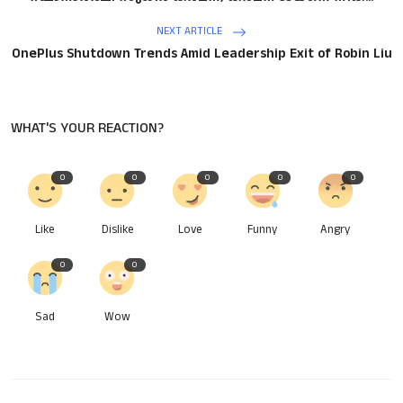
NEXT ARTICLE
OnePlus Shutdown Trends Amid Leadership Exit of Robin Liu
WHAT'S YOUR REACTION?
0
0
0
0
0
Like
Dislike
Love
Funny
Angry
0
0
Sad
Wow