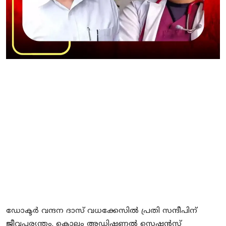
Local News
Earn Money
Tutorials
Malayalam
ഡോക്ടർ വന്ദന ദാസ് വധക്കേസിൽ പ്രതി സന്ദീപിന്
ജീവപര്യന്തം. കൊല്ലം അഡിഷണൽ സെഷൻസ്