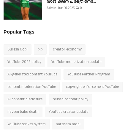
യാജിക്കിന് ചരിത്ര നേട...
Admin
Jun 16, 2025
0
Popular Tags
Suresh Gopi
bjp
creator economy
YouTube 2025 policy
YouTube monetization update
AI-generated content YouTube
YouTube Partner Program
content moderation YouTube
copyright enforcement YouTube
AI content disclosure
reused content policy
naveen babu death
YouTube creator update
YouTube strikes system
narendra modi