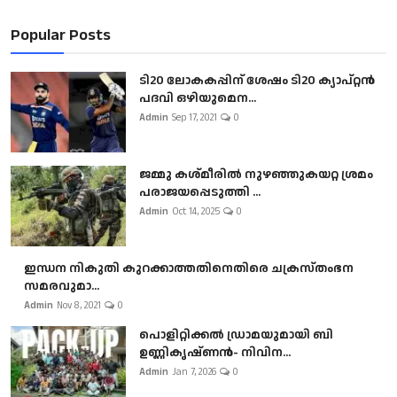
Popular Posts
ടി20 ലോകകപ്പിന് ശേഷം ടി20 ക്യാപ്റ്റൻ
പദവി ഒഴിയുമെന...
Admin
Sep 17, 2021
0
ജമ്മു കശ്മീരിൽ നുഴഞ്ഞുകയറ്റ ശ്രമം
പരാജയപ്പെടുത്തി ...
Admin
Oct 14, 2025
0
ഇന്ധന നികുതി കുറക്കാത്തതിനെതിരെ ചക്രസ്തംഭന
സമരവുമാ...
Admin
Nov 8, 2021
0
പൊളിറ്റിക്കല്‍ ഡ്രാമയുമായി ബി
ഉണ്ണികൃഷ്ണന്‍- നിവിന...
Admin
Jan 7, 2026
0