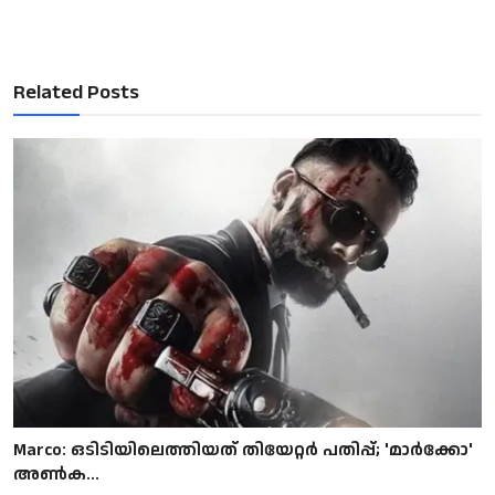
Related Posts
Marco: ഒടിടിയിലെത്തിയത് തിയേറ്റർ പതിപ്പ്; 'മാർക്കോ'
അൺക...