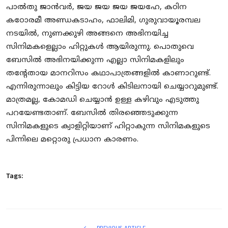
പാൽതു ജാൻവർ, ജയ ജയ ജയ ജയഹേ, കഠിന
കഠോരമീ അണ്ഡകടാഹം, ഫാലിമി, ഗുരുവായൂരമ്പല
നടയിൽ, നുണക്കുഴി അങ്ങനെ അഭിനയിച്ച
സിനിമകളെല്ലാം ഹിറ്റുകൾ ആയിരുന്നു. പൊതുവെ
ബേസിൽ അഭിനയിക്കുന്ന എല്ലാ സിനിമകളിലും
തന്റേതായ മാനറിസം കഥാപാത്രങ്ങളിൽ കാണാറുണ്ട്.
എന്നിരുന്നാലും കിട്ടിയ റോൾ കിടിലനായി ചെയ്യാറുമുണ്ട്.
മാത്രമല്ല, കോമഡി ചെയ്യാൻ ഉള്ള കഴിവും എടുത്തു
പറയേണ്ടതാണ്. ബേസിൽ തിരഞ്ഞെടുക്കുന്ന
സിനിമകളുടെ ക്വാളിറ്റിയാണ് ഹിറ്റാകുന്ന സിനിമകളുടെ
പിന്നിലെ മറ്റൊരു പ്രധാന കാരണം.
Tags: