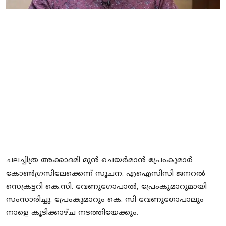
Local News
Earn Money
Tutorials
Malayalam
ചലച്ചിത്ര അക്കാദമി മുൻ ചെയർമാൻ പ്രേംകുമാർ
കോൺഗ്രസിലേക്കെന്ന് സൂചന. എഐസിസി ജനറൽ
സെക്രട്ടറി കെ.സി. വേണുഗോപാൽ, പ്രേംകുമാറുമായി
സംസാരിച്ചു. പ്രേംകുമാറും കെ. സി വേണുഗോപാലും
നാളെ കൂടിക്കാഴ്ച നടത്തിയേക്കും.