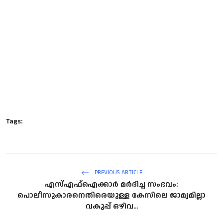
Tags:
PREVIOUS ARTICLE
എസ്എഫ്ഐക്കാർ മർദിച്ച സംഭവം:
പൊലീസുകാരനെതിരെയുള്ള കേസിലെ ജാമ്യമില്ലാ
വകുപ്പ് ഒഴിവ...