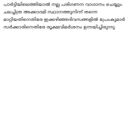
പാർട്ടിയിലെത്തിയാൽ നല്ല പരിഗണന വാഗ്ദാനം ചെയ്യും.
ചലച്ചിത്ര അക്കാദമി സ്ഥാനത്തുനിന്ന് തന്നെ
മാറ്റിയതിനെതിരേ ഇക്കഴിഞ്ഞദിവസങ്ങളിൽ പ്രേംകുമാർ
സർക്കാരിനെതിരേ രൂക്ഷവിമർശനം ഉന്നയിച്ചിരുന്നു.