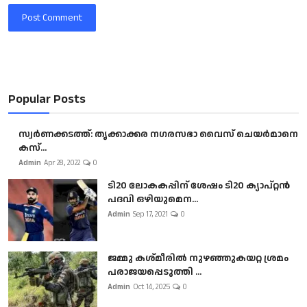
Post Comment
Popular Posts
സ്വർണക്കടത്ത്: തൃക്കാക്കര നഗരസഭാ വൈസ് ചെയർമാനെ
കസ്...
Admin
Apr 28, 2022
0
ടി20 ലോകകപ്പിന് ശേഷം ടി20 ക്യാപ്റ്റൻ
പദവി ഒഴിയുമെന...
Admin
Sep 17, 2021
0
ജമ്മു കശ്മീരിൽ നുഴഞ്ഞുകയറ്റ ശ്രമം
പരാജയപ്പെടുത്തി ...
Admin
Oct 14, 2025
0