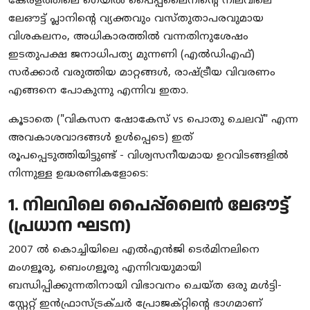
കേരളത്തിലെ ഗെയിൽ പൈപ്പ്‌ലൈനിന്റെ നിലവിലെ
ലേഔട്ട് പ്ലാനിന്റെ വ്യക്തവും വസ്തുതാപരവുമായ
വിശകലനം, അധികാരത്തിൽ വന്നതിനുശേഷം
ഇടതുപക്ഷ ജനാധിപത്യ മുന്നണി (എൽഡിഎഫ്)
സർക്കാർ വരുത്തിയ മാറ്റങ്ങൾ, രാഷ്ട്രീയ വിവരണം
എങ്ങനെ പോകുന്നു എന്നിവ ഇതാ.
കൂടാതെ ("വികസന ഷോകേസ് vs പൊതു ചെലവ്" എന്ന
അവകാശവാദങ്ങൾ ഉൾപ്പെടെ) ഇത്
രൂപപ്പെടുത്തിയിട്ടുണ്ട് - വിശ്വസനീയമായ ഉറവിടങ്ങളിൽ
നിന്നുള്ള ഉദ്ധരണികളോടെ:
1. നിലവിലെ പൈപ്പ്‌ലൈൻ ലേഔട്ട്
(പ്രധാന ഘടന)
2007 ൽ കൊച്ചിയിലെ എൽ‌എൻ‌ജി ടെർമിനലിനെ
മംഗളൂരു, ബെംഗളൂരു എന്നിവയുമായി
ബന്ധിപ്പിക്കുന്നതിനായി വിഭാവനം ചെയ്ത ഒരു മൾട്ടി-
സ്റ്റേറ്റ് ഇൻഫ്രാസ്ട്രക്ചർ പ്രോജക്റ്റിന്റെ ഭാഗമാണ്