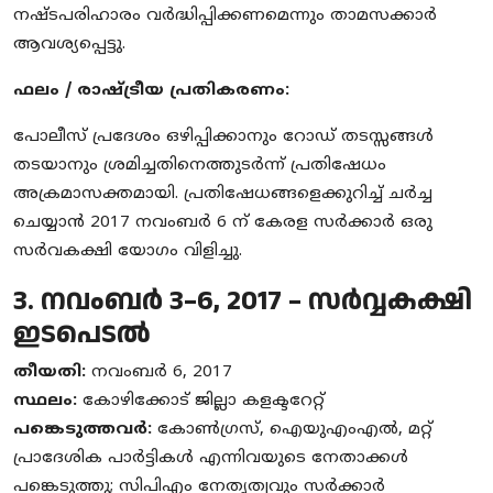
നഷ്ടപരിഹാരം വർദ്ധിപ്പിക്കണമെന്നും താമസക്കാർ
ആവശ്യപ്പെട്ടു.
ഫലം / രാഷ്ട്രീയ പ്രതികരണം:
പോലീസ് പ്രദേശം ഒഴിപ്പിക്കാനും റോഡ് തടസ്സങ്ങൾ
തടയാനും ശ്രമിച്ചതിനെത്തുടർന്ന് പ്രതിഷേധം
അക്രമാസക്തമായി. പ്രതിഷേധങ്ങളെക്കുറിച്ച് ചർച്ച
ചെയ്യാൻ 2017 നവംബർ 6 ന് കേരള സർക്കാർ ഒരു
സർവകക്ഷി യോഗം വിളിച്ചു.
3. നവംബർ 3–6, 2017 – സർവ്വകക്ഷി
ഇടപെടൽ
തീയതി:
നവംബർ 6, 2017
സ്ഥലം:
കോഴിക്കോട് ജില്ലാ കളക്ടറേറ്റ്
പങ്കെടുത്തവർ:
കോൺഗ്രസ്, ഐയുഎംഎൽ, മറ്റ്
പ്രാദേശിക പാർട്ടികൾ എന്നിവയുടെ നേതാക്കൾ
പങ്കെടുത്തു; സിപിഎം നേതൃത്വവും സർക്കാർ