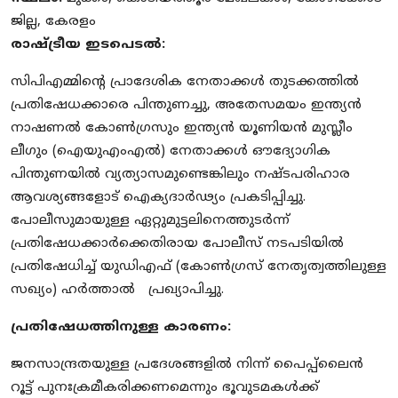
ജില്ല, കേരളം
രാഷ്ട്രീയ ഇടപെടൽ:
സിപിഎമ്മിന്റെ പ്രാദേശിക നേതാക്കൾ തുടക്കത്തിൽ
പ്രതിഷേധക്കാരെ പിന്തുണച്ചു, അതേസമയം ഇന്ത്യൻ
നാഷണൽ കോൺഗ്രസും ഇന്ത്യൻ യൂണിയൻ മുസ്ലീം
ലീഗും (ഐയുഎംഎൽ) നേതാക്കൾ ഔദ്യോഗിക
പിന്തുണയിൽ വ്യത്യാസമുണ്ടെങ്കിലും നഷ്ടപരിഹാര
ആവശ്യങ്ങളോട് ഐക്യദാർഢ്യം പ്രകടിപ്പിച്ചു.
പോലീസുമായുള്ള ഏറ്റുമുട്ടലിനെത്തുടർന്ന്
പ്രതിഷേധക്കാർക്കെതിരായ പോലീസ് നടപടിയിൽ
പ്രതിഷേധിച്ച് യുഡിഎഫ് (കോൺഗ്രസ് നേതൃത്വത്തിലുള്ള
സഖ്യം) ഹർത്താൽ പ്രഖ്യാപിച്ചു.
പ്രതിഷേധത്തിനുള്ള കാരണം:
ജനസാന്ദ്രതയുള്ള പ്രദേശങ്ങളിൽ നിന്ന് പൈപ്പ്‌ലൈൻ
റൂട്ട് പുനഃക്രമീകരിക്കണമെന്നും ഭൂവുടമകൾക്ക്