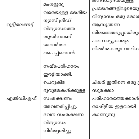
ജനസാന്ദ്രതയുള്ള
മംഗളൂരു
പ്രദേശങ്ങളിലൂടെയു
വരെയുള്ള ദേശീയ
വിന്യാസം ഒരു മോ
ഗ്യാസ് ഗ്രിഡ്
റൂട്ട്/ലേഔട്ട്
ആസൂത്രണ
വിന്യാസത്തെ
തിരഞ്ഞെടുപ്പായിരുന
തുടർന്നാണ്
പല നാട്ടുകാരും
യഥാർത്ഥ
വിമർശകരും വാദിക്കു
പൈപ്പ്‌ലൈൻ
നഷ്ടപരിഹാരം
ഇരട്ടിയാക്കി,
ചെറുകിട
ചിലർ ഇതിനെ ഒരു 
ഭൂവുടമകൾക്കുള്ള
സുരക്ഷാ
എൽഡിഎഫ്
സംരക്ഷണം
പരിഹാരത്തേക്കാൾ
അവതരിപ്പിച്ചു,
രാഷ്ട്രീയ ഇളവായി
ഭവന സംരക്ഷണ
കാണുന്നു
വിന്യാസം
നിർദ്ദേശിച്ചു