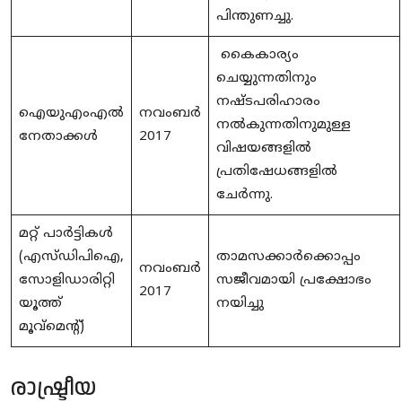
പിന്തുണച്ചു.
കൈകാര്യം
ചെയ്യുന്നതിനും
നഷ്ടപരിഹാരം
ഐയുഎംഎൽ
നവംബർ
നൽകുന്നതിനുമുള്ള
നേതാക്കൾ
2017
വിഷയങ്ങളിൽ
പ്രതിഷേധങ്ങളിൽ
ചേർന്നു.
മറ്റ് പാർട്ടികൾ
(എസ്ഡിപിഐ,
താമസക്കാർക്കൊപ്പം
നവംബർ
സോളിഡാരിറ്റി
സജീവമായി പ്രക്ഷോഭം
2017
യൂത്ത്
നയിച്ചു
മൂവ്‌മെന്റ്)
രാഷ്ട്രീയ