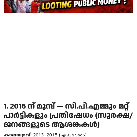
Local News
Earn Money
Tutorials
Malayalam
1. 2016 ന് മുമ്പ് — സി.പി.എമ്മും മറ്റ്
പാർട്ടികളും പ്രതിഷേധം (സുരക്ഷ/
ജനങ്ങളുടെ ആശങ്കകൾ)
കാലയളവ്:
2013–2015 (ഏകദേശം)