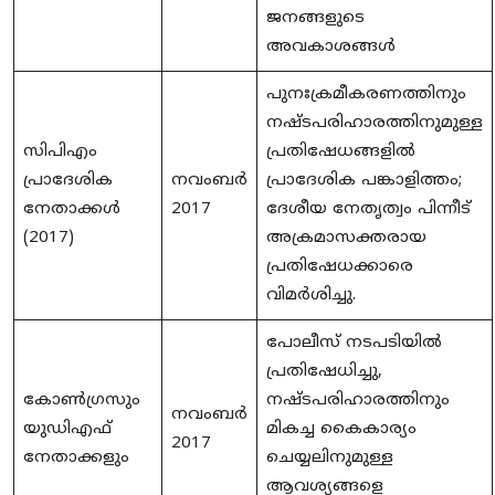
ജനങ്ങളുടെ
അവകാശങ്ങൾ
പുനഃക്രമീകരണത്തിനും
നഷ്ടപരിഹാരത്തിനുമുള്ള
സിപിഎം
പ്രതിഷേധങ്ങളിൽ
പ്രാദേശിക
നവംബർ
പ്രാദേശിക പങ്കാളിത്തം;
നേതാക്കൾ
2017
ദേശീയ നേതൃത്വം പിന്നീട്
(2017)
അക്രമാസക്തരായ
പ്രതിഷേധക്കാരെ
വിമർശിച്ചു.
പോലീസ് നടപടിയിൽ
പ്രതിഷേധിച്ചു,
കോൺഗ്രസും
നഷ്ടപരിഹാരത്തിനും
നവംബർ
യുഡിഎഫ്
മികച്ച കൈകാര്യം
2017
നേതാക്കളും
ചെയ്യലിനുമുള്ള
ആവശ്യങ്ങളെ