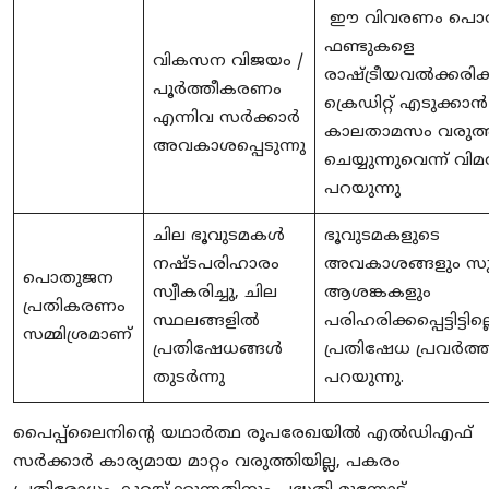
ഈ വിവരണം പൊ
ഫണ്ടുകളെ
വികസന വിജയം /
രാഷ്ട്രീയവൽക്കരിക
പൂർത്തീകരണം
ക്രെഡിറ്റ് എടുക്കാൻ
എന്നിവ സർക്കാർ
കാലതാമസം വരുത്
അവകാശപ്പെടുന്നു
ചെയ്യുന്നുവെന്ന് 
പറയുന്നു
ചില ഭൂവുടമകൾ
ഭൂവുടമകളുടെ
നഷ്ടപരിഹാരം
അവകാശങ്ങളും സു
പൊതുജന
സ്വീകരിച്ചു, ചില
ആശങ്കകളും
പ്രതികരണം
സ്ഥലങ്ങളിൽ
പരിഹരിക്കപ്പെട്ടിട്ടില്
സമ്മിശ്രമാണ്
പ്രതിഷേധങ്ങൾ
പ്രതിഷേധ പ്രവർത്
തുടർന്നു
പറയുന്നു.
പൈപ്പ്‌ലൈനിന്റെ യഥാർത്ഥ രൂപരേഖയിൽ എൽഡിഎഫ്
സർക്കാർ കാര്യമായ മാറ്റം വരുത്തിയില്ല, പകരം