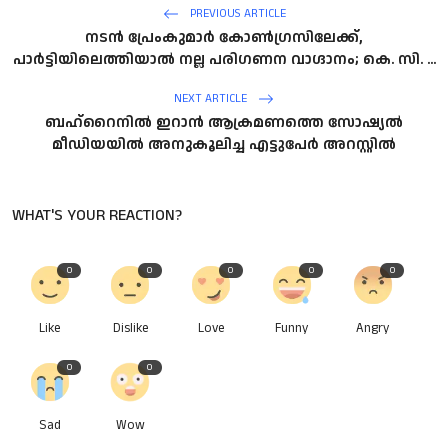
PREVIOUS ARTICLE
നടൻ പ്രേംകുമാർ കോൺഗ്രസിലേക്ക്,
പാർട്ടിയിലെത്തിയാൽ നല്ല പരിഗണന വാഗ്ദാനം; കെ. സി. ...
NEXT ARTICLE
ബഹ്‌റൈനിൽ ഇറാൻ ആക്രമണത്തെ സോഷ്യൽ
മീഡിയയിൽ അനുകൂലിച്ച എട്ടുപേർ അറസ്റ്റിൽ
WHAT'S YOUR REACTION?
0
0
0
0
0
Like
Dislike
Love
Funny
Angry
0
0
Sad
Wow