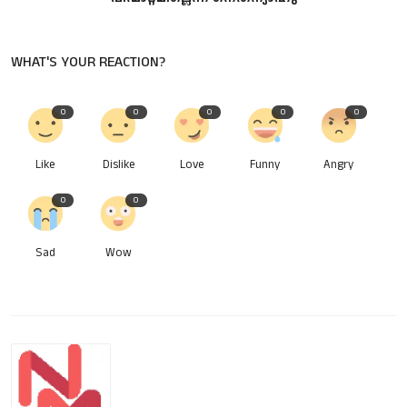
WHAT'S YOUR REACTION?
0
0
0
0
0
Like
Dislike
Love
Funny
Angry
0
0
Sad
Wow