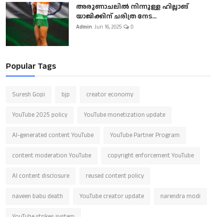
അരുണാചലിൽ നിന്നുള്ള ഹില്ലാങ്
യാജിക്കിന് ചരിത്ര നേട...
Admin
Jun 16, 2025
0
Popular Tags
Suresh Gopi
bjp
creator economy
YouTube 2025 policy
YouTube monetization update
AI-generated content YouTube
YouTube Partner Program
content moderation YouTube
copyright enforcement YouTube
AI content disclosure
reused content policy
naveen babu death
YouTube creator update
narendra modi
YouTube strikes system