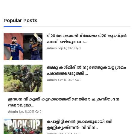
Popular Posts
ടി20 ലോകകപ്പിന് ശേഷം ടി20 ക്യാപ്റ്റൻ
പദവി ഒഴിയുമെന...
Admin
Sep 17, 2021
0
ജമ്മു കശ്മീരിൽ നുഴഞ്ഞുകയറ്റ ശ്രമം
പരാജയപ്പെടുത്തി ...
Admin
Oct 14, 2025
0
ഇന്ധന നികുതി കുറക്കാത്തതിനെതിരെ ചക്രസ്തംഭന
സമരവുമാ...
Admin
Nov 8, 2021
0
പൊളിറ്റിക്കല്‍ ഡ്രാമയുമായി ബി
ഉണ്ണികൃഷ്ണന്‍- നിവിന...