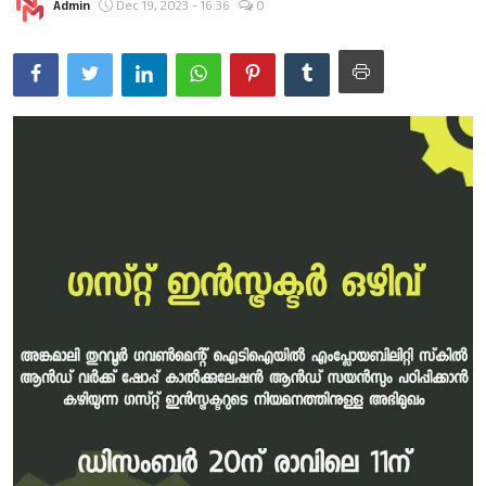
Admin
Dec 19, 2023 - 16:36
0
Gulf News
Loksabha Election 2024
Technology
Health
Jobs Mall
Automotive
Shop Online
Career
Education
Business