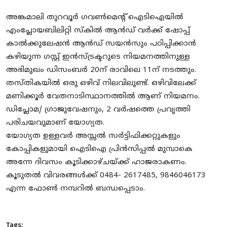
അങ്കമാലി തുറവൂര്
ഗവണ്
മെന്റ് ഐടിഐയില്
എംപ്ലോയബിലിറ്റി സ്‌കില്
ആന്
ഡ് വര്
ക്ക് ഷോപ്പ്
കാല്
ക്കുലേഷന്
ആന്
ഡ് സയന്
സും പഠിപ്പിക്കാന്
കഴിയുന്ന ഗസ്റ്റ് ഇന്
സ്ട്രക്ടറുടെ നിയമനത്തിനുള്ള
അഭിമുഖം ഡിസംബര്
20ന് രാവിലെ 11ന് നടത്തും.
തസ്തികയില്
ഒരു ഒഴിവ് നിലവിലുണ്ട്. ഒഴിവിലേക്ക്
മണിക്കൂര്
വേതനാടിസ്ഥാനത്തില്
ആണ് നിയമനം.
ഡിപ്ലോമ/ ഗ്രാജുവേഷനും, 2 വര്
ഷത്തെ പ്രവൃത്തി
പരിചയവുമാണ് യോഗ്യത.
യോഗ്യത ഉള്ളവര്
അസ്സല്
സര്
ട്ടിഫിക്കറ്റുകളും
കോപ്പികളുമായി ഐടിഐ
പ്രിന്
സിപ്പല്
മുമ്പാകെ
അന്നേ ദിവസം കൂടിക്കാഴ്ചയ്ക്ക് ഹാജരാകണം.
കൂടുതല്
വിവരങ്ങള്
ക്ക് 0484- 2617485, 9846046173
എന്ന ഫോണ്
നമ്പറില്
ബന്ധപ്പെടാം.
Tags: