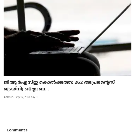
ജിആര്‍എസ്ഇ കൊല്‍ക്കത്ത; 262 അപ്രന്റൈസ്
ട്രെയ്നി; ഒക്ടോബ...
Admin
Sep 17, 2021
0
Comments