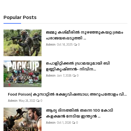
Popular Posts
ജമ്മു കശ്മീരിൽ നുഴഞ്ഞുകയറ്റ ശ്രമം
പരാജയപ്പെടുത്തി ...
Admin
Oct 14, 2025
0
പൊളിറ്റിക്കല്‍ ഡ്രാമയുമായി ബി
ഉണ്ണികൃഷ്ണന്‍- നിവിന...
Admin
Jan 7, 2026
0
Food Poison| കുസാറ്റില്‍ ഭക്ഷ്യവിഷബാധ; അറുപതോളം വി...
Admin
May 24, 2022
0
ആദ്യ ദിനത്തിൽ തന്നെ 100 കോടി
കളക്ഷൻ നേടിയ ഇന്ത്യൻ ...
Admin
Oct 1, 2024
0