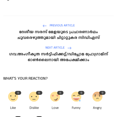
PREVIOUS ARTICLE
ദേശീയ സരസ് മേളയുടെ പ്രചാരണാർഥം
ചുവരെഴുത്തുമായി ചിറ്റാറ്റുകര സിഡിഎസ്
NEXT ARTICLE
ഗവ.അംഗീകൃത സർട്ടിഫിക്കറ്റ്/ഡിപ്ലോമ പ്രോഗ്രാമിന്
ഓൺലൈനായി അപേക്ഷിക്കാം
WHAT'S YOUR REACTION?
0
0
0
0
0
Like
Dislike
Love
Funny
Angry