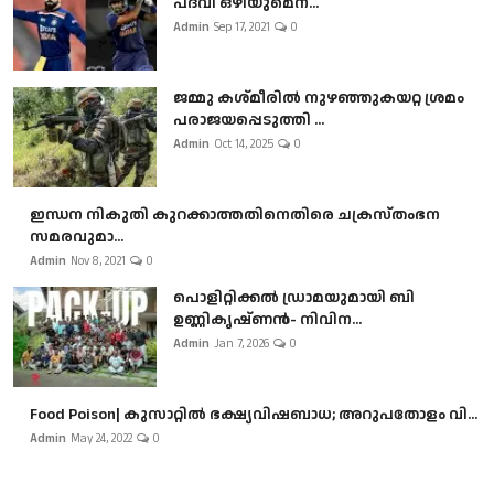
പദവി ഒഴിയുമെന...
Admin
Sep 17, 2021
0
ജമ്മു കശ്മീരിൽ നുഴഞ്ഞുകയറ്റ ശ്രമം
പരാജയപ്പെടുത്തി ...
Admin
Oct 14, 2025
0
ഇന്ധന നികുതി കുറക്കാത്തതിനെതിരെ ചക്രസ്തംഭന
സമരവുമാ...
Admin
Nov 8, 2021
0
പൊളിറ്റിക്കല്‍ ഡ്രാമയുമായി ബി
ഉണ്ണികൃഷ്ണന്‍- നിവിന...
Admin
Jan 7, 2026
0
Food Poison| കുസാറ്റില്‍ ഭക്ഷ്യവിഷബാധ; അറുപതോളം വി...
Admin
May 24, 2022
0