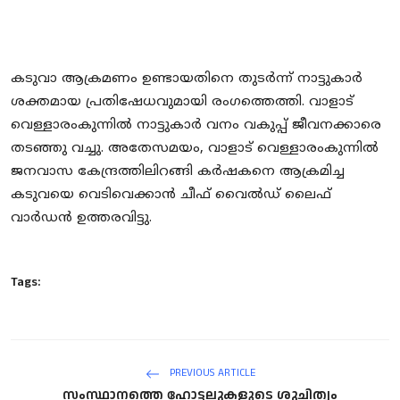
കടുവാ ആക്രമണം ഉണ്ടായതിനെ തുടർന്ന് നാട്ടുകാർ
ശക്തമായ പ്രതിഷേധവുമായി രംഗത്തെത്തി. വാളാട്
വെള്ളാരംകുന്നിൽ നാട്ടുകാർ വനം വകുപ്പ് ജീവനക്കാരെ
തടഞ്ഞു വച്ചു. അതേസമയം, വാളാട് വെള്ളാരംകുന്നിൽ
ജനവാസ കേന്ദ്രത്തിലിറങ്ങി കർഷകനെ ആക്രമിച്ച
കടുവയെ വെടിവെക്കാൻ ചീഫ് വൈൽഡ് ലൈഫ്
വാർഡൻ ഉത്തരവിട്ടു.
Tags:
PREVIOUS ARTICLE
സംസ്ഥാനത്തെ ഹോട്ടലുകളുടെ ശുചിത്വം