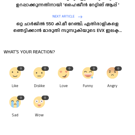
ഉറപ്പാക്കുന്നതിനായി 'ഹൈജീന്‍ റേറ്റിങ് ആപ്പ് '
NEXT ARTICLE
ഒറ്റ ചാർജിൽ 550 കി.മീ റേഞ്ച്; എതിരാളികളെ
ഞെട്ടിക്കാൻ മാരുതി സുസുകിയുടെ EVX ഇലക്ട...
WHAT'S YOUR REACTION?
0
0
0
0
0
Like
Dislike
Love
Funny
Angry
0
0
Sad
Wow