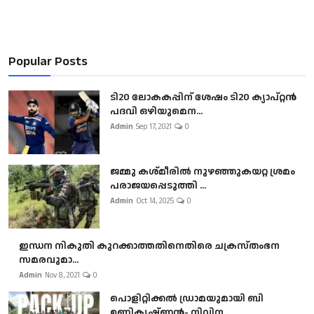
Popular Posts
ടി20 ലോകകപ്പിന് ശേഷം ടി20 ക്യാപ്റ്റൻ
പദവി ഒഴിയുമെന...
Admin
Sep 17, 2021
0
ജമ്മു കശ്മീരിൽ നുഴഞ്ഞുകയറ്റ ശ്രമം
പരാജയപ്പെടുത്തി ...
Admin
Oct 14, 2025
0
ഇന്ധന നികുതി കുറക്കാത്തതിനെതിരെ ചക്രസ്തംഭന
സമരവുമാ...
Admin
Nov 8, 2021
0
പൊളിറ്റിക്കല്‍ ഡ്രാമയുമായി ബി
ഉണ്ണികൃഷ്ണന്‍- നിവിന...