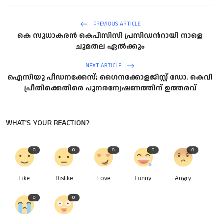
PREVIOUS ARTICLE
കെ സുധാകരൻ കെപിസിസി പ്രസിഡന്‍റായി നാളെ
ചുമതല ഏൽക്കും
NEXT ARTICLE
ഐസിയു പീഡനക്കേസ്; ഗൈനക്കോളജിസ്റ്റ് ഡോ. കെവി
പ്രീതിക്കെതിരെ പുനരന്വേഷണത്തിന് ഉത്തരവ്
WHAT'S YOUR REACTION?
0
0
0
0
0
Like
Dislike
Love
Funny
Angry
0
0