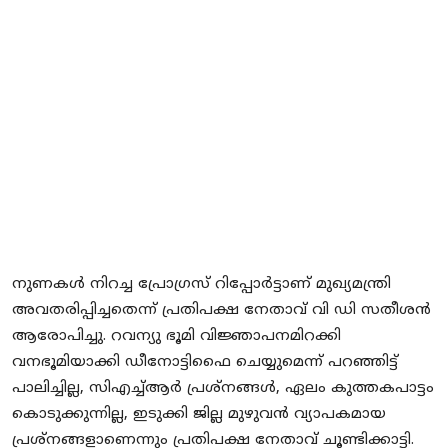
Local News
Earn Money
Tutorials
Malayalam
നുണകൾ നിറച്ച പ്രോഗ്രസ് റിപ്പോർട്ടാണ് മുഖ്യമന്ത്രി
അവതരിപ്പിച്ചതെന്ന് പ്രതിപക്ഷ നേതാവ് വി ഡി സതീശൻ
ആരോപിച്ചു. റവന്യു ഭൂമി വിജ്ഞാപനമിറക്കി
വനഭൂമിയാക്കി ഡീനോട്ടിഫൈ ചെയ്യുമെന്ന് പറഞ്ഞിട്ട്
പാലിച്ചില്ല, സിഎച്ച്ആർ പ്രശ്‌നങ്ങൾ, ഏലം കുത്തകപാട്ടം
കൊടുക്കുന്നില്ല, ഇടുക്കി ജില്ല മുഴുവൻ വ്യാപകമായ
പ്രശ്‌നങ്ങളാണെന്നും പ്രതിപക്ഷ നേതാവ് ചൂണ്ടിക്കാട്ടി.