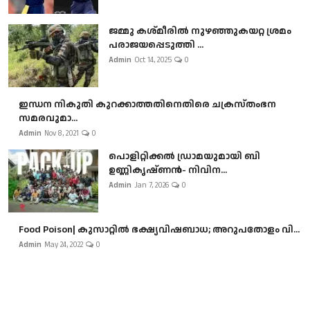
ജമ്മു കശ്മീരിൽ നുഴഞ്ഞുകയറ്റ ശ്രമം
പരാജയപ്പെടുത്തി ...
Admin
Oct 14, 2025
0
ഇന്ധന നികുതി കുറക്കാത്തതിനെതിരെ ചക്രസ്തംഭന
സമരവുമാ...
Admin
Nov 8, 2021
0
പൊളിറ്റിക്കല്‍ ഡ്രാമയുമായി ബി
ഉണ്ണികൃഷ്ണന്‍- നിവിന...
Admin
Jan 7, 2026
0
Food Poison| കുസാറ്റില്‍ ഭക്ഷ്യവിഷബാധ; അറുപതോളം വി...
Admin
May 24, 2022
0