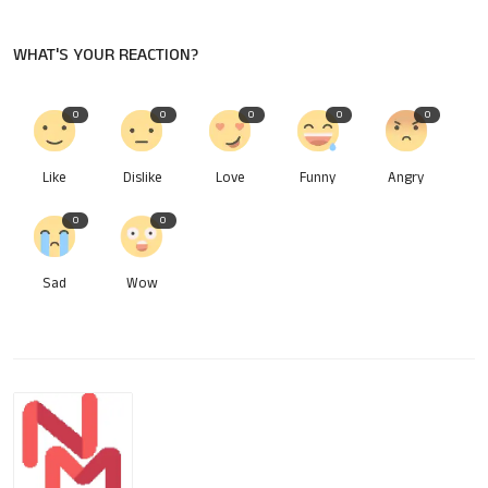
WHAT'S YOUR REACTION?
0
0
0
0
0
Like
Dislike
Love
Funny
Angry
0
0
Sad
Wow