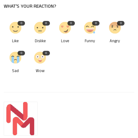
WHAT'S YOUR REACTION?
0
0
0
0
0
Like
Dislike
Love
Funny
Angry
0
0
Sad
Wow