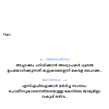
Tags:
PREVIOUS ARTICLE
അച്ചടക്കം പഠിപ്പിക്കാൻ അധ്യാപകർ ചൂരൽ
ഉപയോഗിക്കുന്നത് കുറ്റകരമല്ലെന്ന് കേരള ഹൈക്ക...
NEXT ARTICLE
എസ്എഫ്ഐക്കാർ മർദിച്ച സംഭവം:
പൊലീസുകാരനെതിരെയുള്ള കേസിലെ ജാമ്യമില്ലാ
വകുപ്പ് ഒഴിവ...