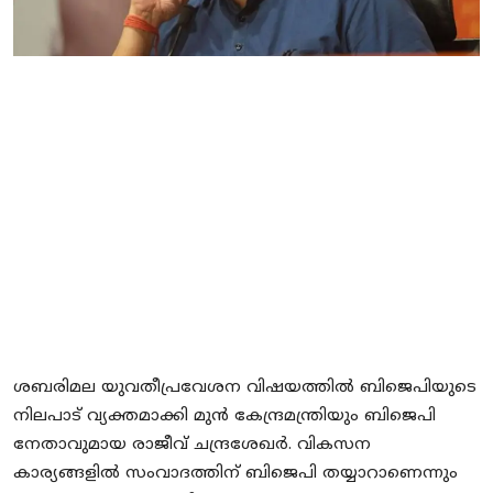
Local News
Earn Money
Tutorials
Malayalam
ശബരിമല യുവതീപ്രവേശന വിഷയത്തിൽ ബിജെപിയുടെ
നിലപാട് വ്യക്തമാക്കി മുൻ കേന്ദ്രമന്ത്രിയും ബിജെപി
നേതാവുമായ രാജീവ് ചന്ദ്രശേഖർ. വികസന
കാര്യങ്ങളിൽ സംവാദത്തിന് ബിജെപി തയ്യാറാണെന്നും