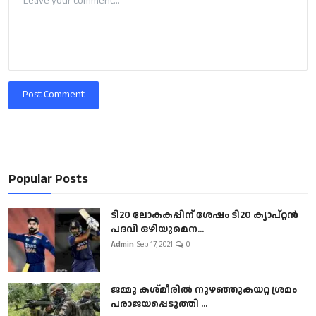
Post Comment
Popular Posts
ടി20 ലോകകപ്പിന് ശേഷം ടി20 ക്യാപ്റ്റൻ
പദവി ഒഴിയുമെന...
Admin
Sep 17, 2021
0
ജമ്മു കശ്മീരിൽ നുഴഞ്ഞുകയറ്റ ശ്രമം
പരാജയപ്പെടുത്തി ...