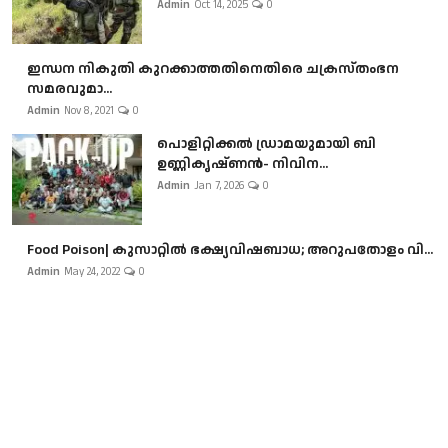
Admin
Oct 14, 2025
0
ഇന്ധന നികുതി കുറക്കാത്തതിനെതിരെ ചക്രസ്തംഭന
സമരവുമാ...
Admin
Nov 8, 2021
0
പൊളിറ്റിക്കല്‍ ഡ്രാമയുമായി ബി
ഉണ്ണികൃഷ്ണന്‍- നിവിന...
Admin
Jan 7, 2026
0
Food Poison| കുസാറ്റില്‍ ഭക്ഷ്യവിഷബാധ; അറുപതോളം വി...
Admin
May 24, 2022
0