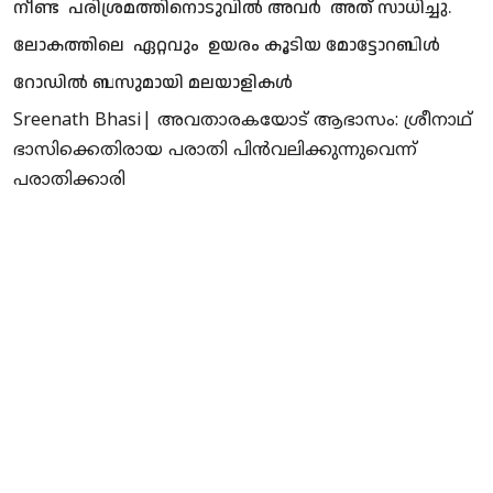
നീണ്ട പരിശ്രമത്തിനൊടുവിൽ അവർ അത് സാധിച്ചു.
ലോകത്തിലെ ഏറ്റവും ഉയരം കൂടിയ മോട്ടോറബിൾ
റോഡിൽ ബസുമായി മലയാളികൾ
Sreenath Bhasi| അവതാരകയോട് ആഭാസം: ശ്രീനാഥ്
ഭാസിക്കെതിരായ പരാതി പിൻവലിക്കുന്നുവെന്ന്
പരാതിക്കാരി