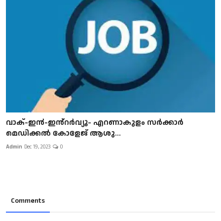
വാക്-ഇ൯-ഇ൯്റർവ്യൂ- എറണാകുളം സർക്കാർ
മെഡിക്കൽ കോളേജ് ആശു...
Admin
Dec 19, 2023
0
Comments