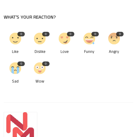
WHAT'S YOUR REACTION?
0
0
0
0
0
Like
Dislike
Love
Funny
Angry
0
0
Sad
Wow