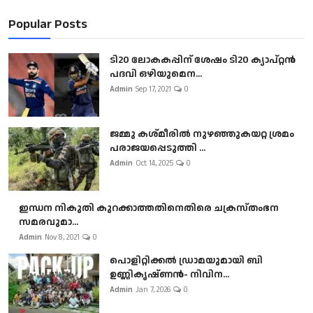
Popular Posts
ടി20 ലോകകപ്പിന് ശേഷം ടി20 ക്യാപ്റ്റൻ
പദവി ഒഴിയുമെന...
Admin
Sep 17, 2021
0
ജമ്മു കശ്മീരിൽ നുഴഞ്ഞുകയറ്റ ശ്രമം
പരാജയപ്പെടുത്തി ...
Admin
Oct 14, 2025
0
ഇന്ധന നികുതി കുറക്കാത്തതിനെതിരെ ചക്രസ്തംഭന
സമരവുമാ...
Admin
Nov 8, 2021
0
പൊളിറ്റിക്കല്‍ ഡ്രാമയുമായി ബി
ഉണ്ണികൃഷ്ണന്‍- നിവിന...
Admin
Jan 7, 2026
0