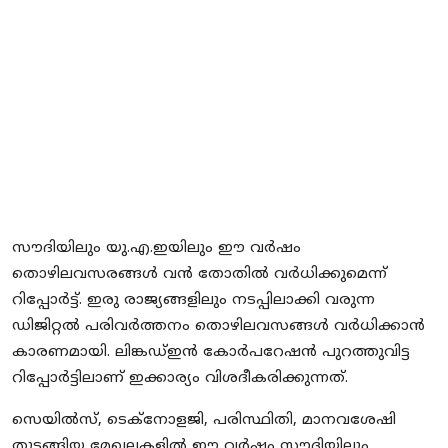
Local News
Earn Money
Tutorials
Malayalam
സൗദിയിലും യു.എ.ഇയിലും ഈ വര്‍ഷം
തൊഴിലവസരങ്ങള്‍ വൻ തോതില്‍ വര്‍ധിക്കുമെന്ന്
റിപ്പോർട്ട്. ഇരു രാജ്യങ്ങളിലും നടപ്പിലാക്കി വരുന്ന
ഡിജിറ്റൽ പരിവർത്തനം തൊഴിലവസങ്ങൾ വർധിക്കാൻ
കാരണമായി. ലിങ്കഡ്ഇന്‍ കോര്‍പറേഷന്‍ പുറത്തുവിട്ട
റിപ്പോര്‍ട്ടിലാണ് ഇക്കാര്യം വിശദീകരിക്കുന്നത്.
സെയില്‍സ്, ടെക്‌നോളജി, പരിസ്ഥിതി, മാനവശേഷി
തുടങ്ങിയ മേഖലകളിൽ ഈ വർഷം സൗദിയിലും,