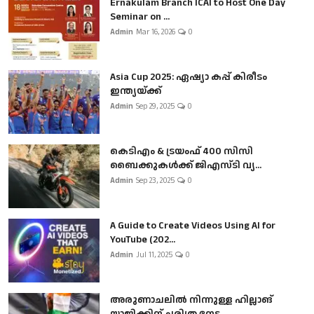
Ernakulam Branch ICAI to Host One Day
Seminar on ...
Admin
Mar 16, 2026
0
Asia Cup 2025: ഏഷ്യാ കപ്പ് കിരീടം
ഇന്ത്യയ്ക്ക്
Admin
Sep 29, 2025
0
കെടിഎം & ട്രയംഫ് 400 സിസി
ബൈക്കുകൾക്ക് ജിഎസ്ടി വ്യ...
Admin
Sep 23, 2025
0
A Guide to Create Videos Using AI for
YouTube (202...
Admin
Jul 11, 2025
0
അരുണാചലിൽ നിന്നുള്ള ഹില്ലാങ്
യാജിക്കിന് ചരിത്ര നേട...