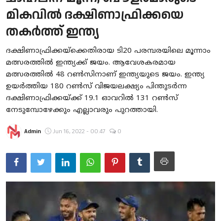
മികവില്‍ ദക്ഷിണാഫ്രിക്കയെ
Gulf News
തകര്‍ത്ത് ഇന്ത്യ
Loksabha Election 2024
ദക്ഷിണാഫ്രിക്കയ്‌ക്കെതിരായ ടി20 പരമ്പരയിലെ മൂന്നാം
Technology
മത്സരത്തില്‍ ഇന്ത്യക്ക് ജയം. ആവേശകരമായ
മത്സരത്തില്‍ 48 റണ്‍സിനാണ് ഇന്ത്യയുടെ ജയം. ഇന്ത്യ
Health
ഉയര്‍ത്തിയ 180 റണ്‍സ് വിജയലക്ഷ്യം പിന്തുടര്‍ന്ന
ദക്ഷിണാഫ്രിക്കയ്ക്ക് 19.1 ഓവറില്‍ 131 റണ്‍സ്
Jobs Mall
നേടുമ്പോഴേക്കും എല്ലാവരും പുറത്തായി.
Automotive
Admin
Jun 16, 2022 - 00:47
0
Shop Online
Career
Education
Business