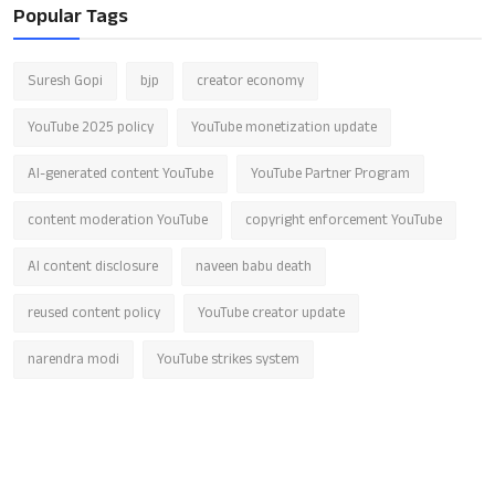
Popular Tags
Suresh Gopi
bjp
creator economy
YouTube 2025 policy
YouTube monetization update
AI-generated content YouTube
YouTube Partner Program
content moderation YouTube
copyright enforcement YouTube
AI content disclosure
naveen babu death
reused content policy
YouTube creator update
narendra modi
YouTube strikes system