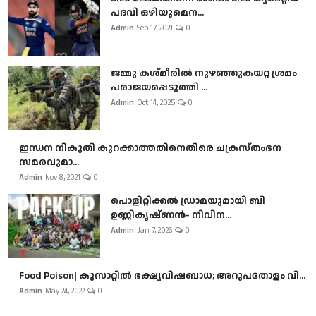
പദവി ഒഴിയുമെന...
Admin
Sep 17, 2021
0
ജമ്മു കശ്മീരിൽ നുഴഞ്ഞുകയറ്റ ശ്രമം
പരാജയപ്പെടുത്തി ...
Admin
Oct 14, 2025
0
ഇന്ധന നികുതി കുറക്കാത്തതിനെതിരെ ചക്രസ്തംഭന
സമരവുമാ...
Admin
Nov 8, 2021
0
പൊളിറ്റിക്കല്‍ ഡ്രാമയുമായി ബി
ഉണ്ണികൃഷ്ണന്‍- നിവിന...
Admin
Jan 7, 2026
0
Food Poison| കുസാറ്റില്‍ ഭക്ഷ്യവിഷബാധ; അറുപതോളം വി...
Admin
May 24, 2022
0