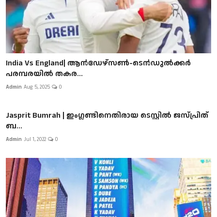
India Vs England| ആൻഡേഴ്സൺ-ടെൻഡുല്‍ക്കർ
പരമ്പരയില്‍ തകര...
Admin
Aug 5, 2025
0
Jasprit Bumrah | ഇംഗ്ലണ്ടിനെതിരായ ടെസ്റ്റിൽ ജസ്പ്രിത്
ബ...
Admin
Jul 1, 2022
0