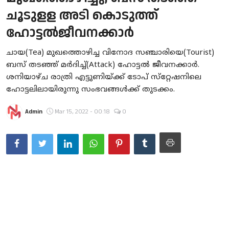
ചൂടുളള അടി കൊടുത്ത്
Gulf News
ഹോട്ടല്‍ജീവനക്കാര്‍
Loksabha Election 2024
ചായ(Tea) മുഖത്തൊഴിച്ച വിനോദ സഞ്ചാരിയെ(Tourist)
Technology
ബസ് തടഞ്ഞ് മര്‍ദിച്ച്(Attack) ഹോട്ടല്‍ ജീവനക്കാര്‍.
ശനിയാഴ്ച രാത്രി എട്ടുണിയ്ക്ക് ടോപ് സ്‌റ്റേഷനിലെ
Health
ഹോട്ടലിലായിരുന്നു സംഭവങ്ങള്‍ക്ക് തുടക്കം.
Jobs Mall
Admin
Mar 15, 2022 - 00:18
0
Automotive
Shop Online
Career
Education
Business