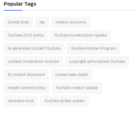
Popular Tags
Suresh Gopi
bjp
creator economy
YouTube 2025 policy
YouTube monetization update
AI-generated content YouTube
YouTube Partner Program
content moderation YouTube
copyright enforcement YouTube
AI content disclosure
naveen babu death
reused content policy
YouTube creator update
narendra modi
YouTube strikes system