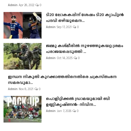
Admin
Apr 28, 2022
0
ടി20 ലോകകപ്പിന് ശേഷം ടി20 ക്യാപ്റ്റൻ
പദവി ഒഴിയുമെന...
Admin
Sep 17, 2021
0
ജമ്മു കശ്മീരിൽ നുഴഞ്ഞുകയറ്റ ശ്രമം
പരാജയപ്പെടുത്തി ...
Admin
Oct 14, 2025
0
ഇന്ധന നികുതി കുറക്കാത്തതിനെതിരെ ചക്രസ്തംഭന
സമരവുമാ...
Admin
Nov 8, 2021
0
പൊളിറ്റിക്കല്‍ ഡ്രാമയുമായി ബി
ഉണ്ണികൃഷ്ണന്‍- നിവിന...
Admin
Jan 7, 2026
0