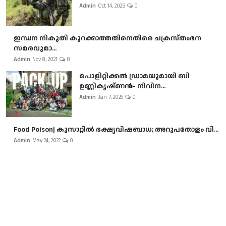
Admin
Oct 14, 2025
0
ഇന്ധന നികുതി കുറക്കാത്തതിനെതിരെ ചക്രസ്തംഭന
സമരവുമാ...
Admin
Nov 8, 2021
0
പൊളിറ്റിക്കല്‍ ഡ്രാമയുമായി ബി
ഉണ്ണികൃഷ്ണന്‍- നിവിന...
Admin
Jan 7, 2026
0
Food Poison| കുസാറ്റില്‍ ഭക്ഷ്യവിഷബാധ; അറുപതോളം വി...
Admin
May 24, 2022
0