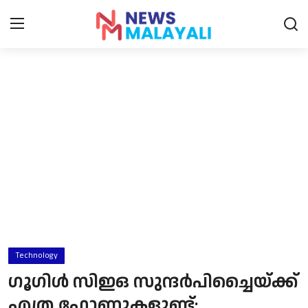
Home
Contact
Gallery
News
Travelers Vlog
Entertainment
Technology
Sports
ഗൂഗിള്‍ സിഇഒ സുന്ദര്‍പിച്ചൈയ്ക്ക്
Food
എത്ര ഫോണുകളുണ്ട്;