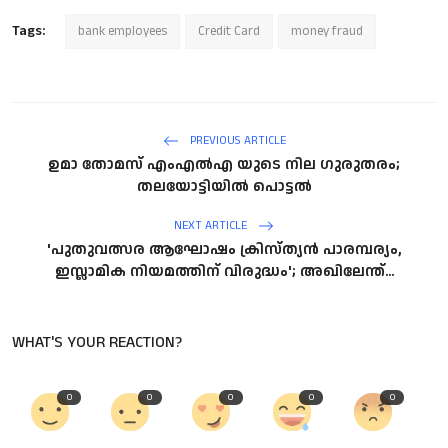
Tags:
bank employees
Credit Card
money fraud
PREVIOUS ARTICLE
ഉമാ തോമസ് എംഎൽഎ യുടെ നില ഗുരുതരം;
തലയോട്ടിയിൽ പൊട്ടൽ
NEXT ARTICLE
'പുതുവത്സര ആഘോഷം ക്രിസ്ത്യൻ പാരമ്പര്യം,
ഇസ്ലാമിക നിയമത്തിന് വിരുദ്ധം'; അഖിലേന്ത്...
WHAT'S YOUR REACTION?
0
0
0
0
0