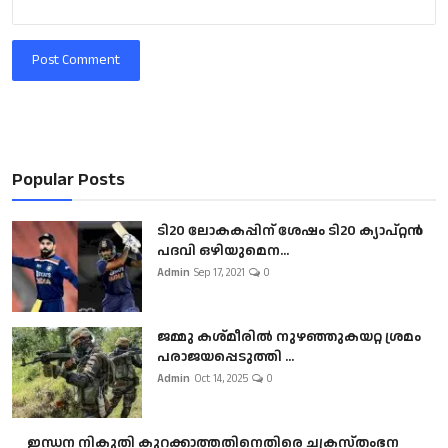
Post Comment
Popular Posts
ടി20 ലോകകപ്പിന് ശേഷം ടി20 ക്യാപ്റ്റൻ
പദവി ഒഴിയുമെന...
Admin
Sep 17, 2021
0
ജമ്മു കശ്മീരിൽ നുഴഞ്ഞുകയറ്റ ശ്രമം
പരാജയപ്പെടുത്തി ...
Admin
Oct 14, 2025
0
ഇന്ധന നികുതി കുറക്കാത്തതിനെതിരെ ചക്രസ്തംഭന