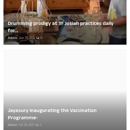
Drumming prodigy at 3!! Josiah practices daily
for...
Admin
Jun 15, 2022
0
Jayasury Inaugurating the Vaccination
Programme-
Admin
Oct 29, 2021
0