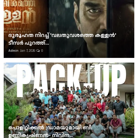
ദുരൂഹത നിറച്ച് 'വലതുവശത്തെ കള്ളന്‍'
ടീസര്‍ പുറത്ത്...
Admin
Jan 7, 2026
0
പൊളിറ്റിക്കല്‍ ഡ്രാമയുമായി ബി
ഉണ്ണികൃഷ്ണന്‍- നിവിന...