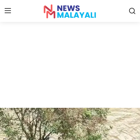
Home
Contact
Gallery
News
Travelers Vlog
Entertainment
Sports
Food