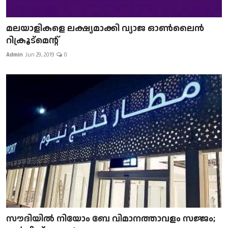
മലയാളികളെ ലക്ഷ്യമാക്കി വ്യാജ ഓൺലൈൻ
റിക്രൂട്മെന്റ്
Admin
Jun 29, 2019
0
സൗദിയിൽ നിയോം ബേ വിമാനത്താവളം സജ്ജം;