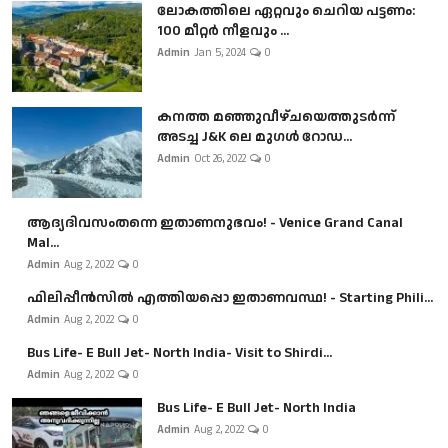
ലോകത്തിലെ ഏറ്റവും ചെറിയ പട്ടണം:
100 മീറ്റർ നീളവും ...
Admin
Jan 5, 2024
0
കനത്ത മഞ്ഞുവീഴ്ചയെത്തുടർന്ന്
അടച്ച J&K ലെ മുഗൾ റോഡ...
Admin
Oct 26, 2022
0
ആദ്യദിവസംതന്നെ ഇതാണനുഭവം! - Venice Grand Canal
Mal...
Admin
Aug 2, 2022
0
ഫിലിപ്പീൻസിൽ എത്തിയപ്പൊ ഇതാണവസ്ഥ! - Starting Phili...
Admin
Aug 2, 2022
0
Bus Life- E Bull Jet- North India- Visit to Shirdi...
Admin
Aug 2, 2022
0
Bus Life- E Bull Jet- North India
Admin
Aug 2, 2022
0