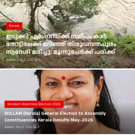
Gulf News
Kerala
Loksabha Election 2024
ഭൂമി തരംമാറ്റ അപേക്ഷ: കോടതി
Technology
ഉത്തരവുകൾ ആവർത്തിച്ച് ലംഘിച്ച
മൂവാറ്റുപുഴ ആർഡിഒയ്ക്ക് 25,000 രൂപ
Health
പിഴ
Admin
Aug 6, 2026
0
Jobs Mall
Automotive
Shop Online
Career
Keralam Assembly Election 2026
KOLLAM (Kerala) General Election to Assembly
Education
Constituencies Kerala Results May-2026
Admin
May 4, 2026
0
Business