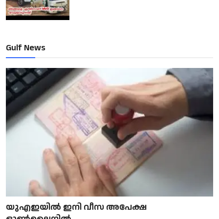
Gulf News
യുഎഇയിൽ ഇനി വീസ അപേക്ഷ
ഓൺലൈനിൽ