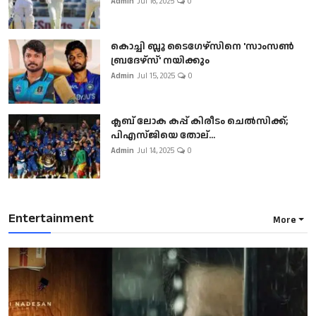
Admin
Jul 16, 2025
0
കൊച്ചി ബ്ലൂ ടൈഗേഴ്സിനെ 'സാംസൺ
ബ്രദേഴ്സ്' നയിക്കും
Admin
Jul 15, 2025
0
ക്ലബ് ലോക കപ്പ് കിരീടം ചെല്‍സിക്ക്;
പിഎസ്ജിയെ തോല്...
Admin
Jul 14, 2025
0
Entertainment
More