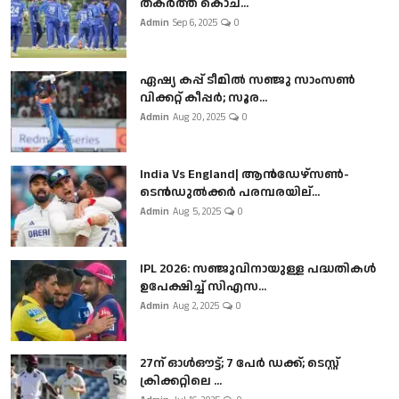
തകർത്ത് കൊച...
Admin
Sep 6, 2025
0
ഏഷ്യ കപ്പ് ടീമിൽ സഞ്ജു സാംസൺ
വിക്കറ്റ് കീപ്പർ; സൂര...
Admin
Aug 20, 2025
0
India Vs England| ആൻഡേഴ്സൺ-
ടെൻഡുല്‍ക്കർ പരമ്പരയില്...
Admin
Aug 5, 2025
0
IPL 2026: സഞ്ജുവിനായുള്ള പദ്ധതികൾ
ഉപേക്ഷിച്ച് സിഎസ...
Admin
Aug 2, 2025
0
27ന് ഓൾഔട്ട്; 7 പേർ ഡക്ക്; ടെസ്റ്റ്
ക്രിക്കറ്റിലെ ...