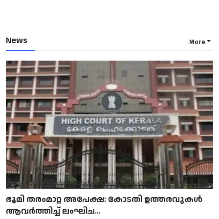
News
More
ഭൂമി തരംമാറ്റ അപേക്ഷ: കോടതി ഉത്തരവുകൾ
ആവർത്തിച്ച് ലംഘിച...