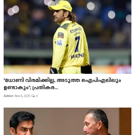
'ധോണി വിരമിക്കില്ല, അടുത്ത ഐപിഎലിലും
ഉണ്ടാകും'; പ്രതികര...
Admin
Nov 6, 2025
0