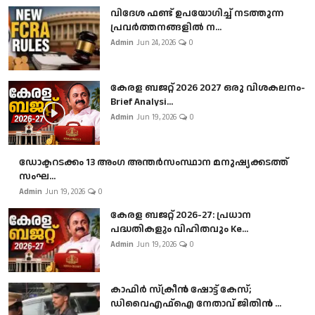
വിദേശ ഫണ്ട് ഉപയോഗിച്ച് നടത്തുന്ന
പ്രവർത്തനങ്ങളിൽ ന...
Admin
Jun 24, 2026
0
കേരള ബജറ്റ് 2026 2027 ഒരു വിശകലനം-
Brief Analysi...
Admin
Jun 19, 2026
0
ഡോക്ടറടക്കം 13 അംഗ അന്തർസംസ്ഥാന മനുഷ്യക്കടത്ത്
സംഘ...
Admin
Jun 19, 2026
0
കേരള ബജറ്റ് 2026-27: പ്രധാന
പദ്ധതികളും വിഹിതവും Ke...
Admin
Jun 19, 2026
0
കാഫിർ സ്‌ക്രീൻ ഷോട്ട് കേസ്;
ഡിവൈഎഫ്ഐ നേതാവ് ജിതിൻ ...