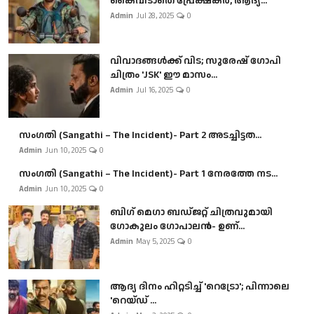
കൈവിടാതെ പ്രേക്ഷകർ, ആദ്യ...
Admin
Jul 28, 2025
0
വിവാദങ്ങൾക്ക് വിട; സുരേഷ് ഗോപി
ചിത്രം 'JSK' ഈ മാസം...
Admin
Jul 16, 2025
0
സംഗതി (Sangathi – The Incident)- Part 2 അടച്ചിട്ടത...
Admin
Jun 10, 2025
0
സംഗതി (Sangathi – The Incident)- Part 1 നേരത്തേ നട...
Admin
Jun 10, 2025
0
ബി​ഗ് മെഗാ ബഡ്ജറ്റ് ചിത്രവുമായി
ഗോകുലം ഗോപാലൻ- ഉണ്...
Admin
May 5, 2025
0
ആദ്യ ദിനം ഹിറ്റടിച്ച് 'റെട്രോ'; പിന്നാലെ
'റെയ്ഡ് ...