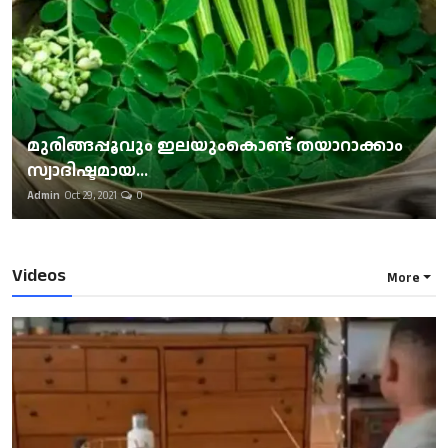
മുരിങ്ങപ്പൂവും ഇലയുംകൊണ്ട് തയാറാക്കാം
സ്വാദിഷ്ടമായ...
Admin
Oct 29, 2021
0
Videos
More