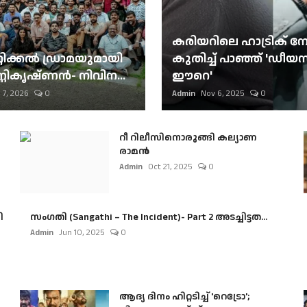
കരിയറിലെ ഹാട്രിക് നേട്
റിക്കല്‍ ഡ്രാമയുമായി
കുതിച്ച് പാഞ്ഞ് 'ഡീയസ
ണികൃഷ്ണന്‍- നിവിന...
ഈറെ'
 7, 2026
0
Admin
Nov 6, 2025
0
റീ റിലീസിനൊരുങ്ങി കല്യാണ
രാമൻ
Admin
Oct 21, 2025
0
ി
സംഗതി (Sangathi – The Incident)- Part 2 അടച്ചിട്ടത...
Admin
Jun 10, 2025
0
ആദ്യ ദിനം ഹിറ്റടിച്ച് 'റെട്രോ';