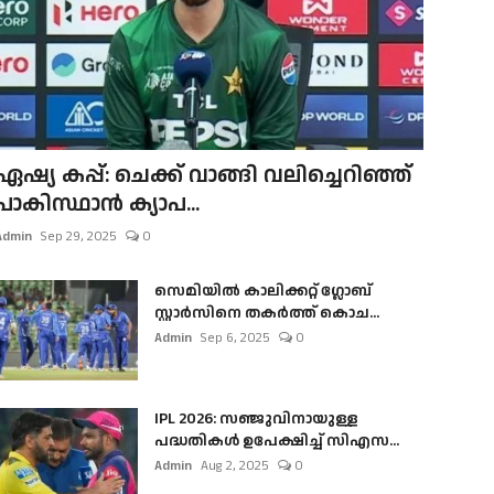
ഏഷ്യ കപ്പ്: ചെക്ക് വാങ്ങി വലിച്ചെറിഞ്ഞ്
പാകിസ്ഥാൻ ക്യാപ...
Admin
Sep 29, 2025
0
സെമിയിൽ കാലിക്കറ്റ് ഗ്ലോബ്
സ്റ്റാർസിനെ തകർത്ത് കൊച...
Admin
Sep 6, 2025
0
IPL 2026: സഞ്ജുവിനായുള്ള
പദ്ധതികൾ ഉപേക്ഷിച്ച് സിഎസ...
Admin
Aug 2, 2025
0