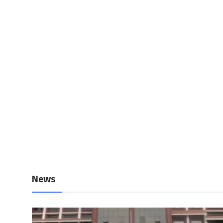
Local News
Earn Money
Tutorials
Malayalam
News