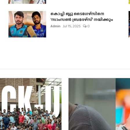
കൊച്ചി ബ്ലൂ ടൈഗേഴ്സിനെ
'സാംസൺ ബ്രദേഴ്സ്' നയിക്കും
Admin
Jul 15, 2025
0