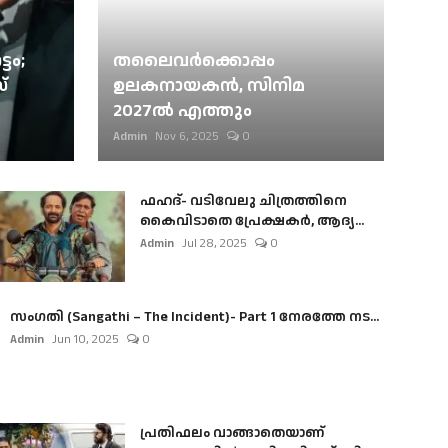
ടം;
തലൈവര്‍ക്കൊപ്പം
്
ഉലകനായകന്‍, സിനിമ
2027ല്‍ എത്തും
Admin
Nov 6, 2025
0
ഫഹദ്- വടിവേലു ചിത്രത്തിനെ
കൈവിടാതെ പ്രേക്ഷകർ, ആദ്യ...
Admin
Jul 28, 2025
0
സംഗതി (Sangathi – The Incident)- Part 1 നേരത്തേ നട...
Admin
Jun 10, 2025
0
പ്രതിഫലം വാങ്ങാതെയാണ്