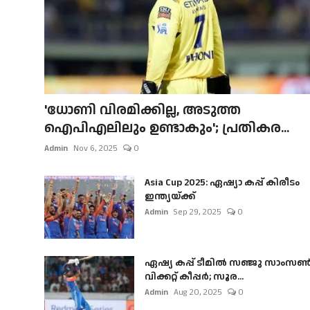
'ധോണി വിരമിക്കില്ല, അടുത്ത
ഐപിഎലിലും ഉണ്ടാകും'; പ്രതികര...
Admin
Nov 6, 2025
0
Asia Cup 2025: ഏഷ്യാ കപ്പ് കിരീടം
ഇന്ത്യയ്ക്ക്
Admin
Sep 29, 2025
0
ഏഷ്യ കപ്പ് ടീമിൽ സഞ്ജു സാംസ
വിക്കറ്റ് കീപ്പർ; സൂര...
Admin
Aug 20, 2025
0