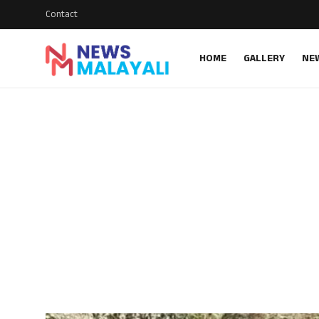
Contact
HOME
GALLERY
NE
Home
Contact
Gallery
News
Travelers Vlog
Entertainment
Sports
Food