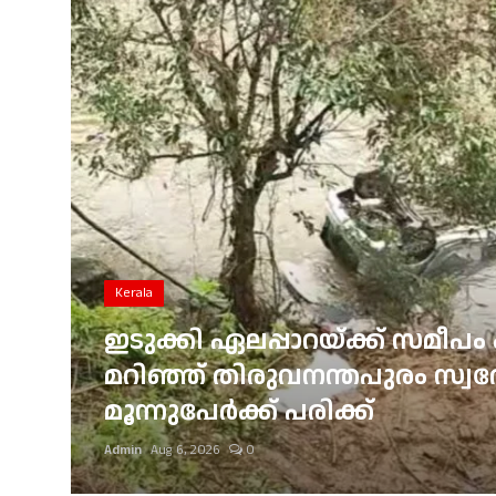
Gulf News
Loksabha Election 2024
Technology
Health
Jobs Mall
Automotive
Kerala
Shop Online
ഇടുക്കി ഏലപ്പാറയ്ക്ക് സമീപം 
്
മറിഞ്ഞ് തിരുവനന്തപുരം സ്വദേശ
Career
മൂന്നുപേർക്ക് പരിക്ക്
Education
Admin
Aug 6, 2026
0
Business