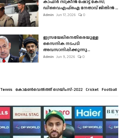
കാഫിർ സ്‌ക്രീൻ ഷോട്ട് കേസ്;
ഡിവൈഎഫ്ഐ നേതാവ് ജിതിൻ ...
Admin
Jun 17, 2026
0
ഇസ്രയേലിനെതിരെയുള്ള
സൈനിക നടപടി
അവസാനിപ്പിക്കുന്നു...
Admin
Jun 9, 2026
0
Tennis
കോമൺവെൽത്ത് ഗെയിംസ്-2022
Cricket
Football