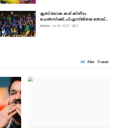
ക്ലബ് ലോക കപ്പ് കിരീടം
ചെല്‍സിക്ക്; പിഎസ്ജിയെ തോല്...
Admin
Jul 14, 2025
0
All
Film
Travel