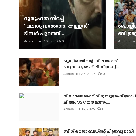
ദുരൂഹത നിറച്ച്
'വലതുവശത്തെ കള്ളന്‍'
പൊളിറ്
ടീസര്‍ പുറത്ത്...
ബി ഉണ്
Admin
Jan 7, 2026
0
Admin
Jan
പൃഥ്വിരാജിന്റെ 'വിലായത്ത്
ബുദ്ധ'യുടെ റിലീസ് ഡേറ്റ്...
Admin
Nov 6, 2025
0
വിവാദങ്ങൾക്ക് വിട; സുരേഷ് ഗോപ
ചിത്രം 'JSK' ഈ മാസം...
Admin
Jul 16, 2025
0
ബി​ഗ് മെഗാ ബഡ്ജറ്റ് ചിത്രവുമായി