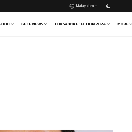
Malayalam
FOOD
GULF NEWS
LOKSABHA ELECTION 2024
MORE