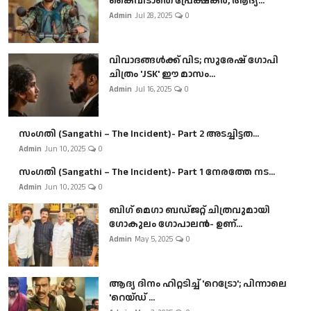
കൈവിടാതെ പ്രേക്ഷകർ, ആദ്യ...
Admin
Jul 28, 2025
0
വിവാദങ്ങൾക്ക് വിട; സുരേഷ് ഗോപി
ചിത്രം 'JSK' ഈ മാസം...
Admin
Jul 16, 2025
0
സംഗതി (Sangathi – The Incident)- Part 2 അടച്ചിട്ടത...
Admin
Jun 10, 2025
0
സംഗതി (Sangathi – The Incident)- Part 1 നേരത്തേ നട...
Admin
Jun 10, 2025
0
ബി​ഗ് മെഗാ ബഡ്ജറ്റ് ചിത്രവുമായി
ഗോകുലം ഗോപാലൻ- ഉണ്...
Admin
May 5, 2025
0
ആദ്യ ദിനം ഹിറ്റടിച്ച് 'റെട്രോ'; പിന്നാലെ
'റെയ്ഡ് ...