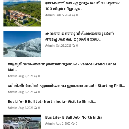
ലോകത്തിലെ ഏറ്റവും ചെറിയ പട്ടണം:
100 മീറ്റർ നീളവും ...
Admin
Jan 5, 2024
0
കനത്ത മഞ്ഞുവീഴ്ചയെത്തുടർന്ന്
അടച്ച J&K ലെ മുഗൾ റോഡ...
Admin
Oct 26, 2022
0
ആദ്യദിവസംതന്നെ ഇതാണനുഭവം! - Venice Grand Canal
Mal...
Admin
Aug 2, 2022
0
ഫിലിപ്പീൻസിൽ എത്തിയപ്പൊ ഇതാണവസ്ഥ! - Starting Phili...
Admin
Aug 2, 2022
0
Bus Life- E Bull Jet- North India- Visit to Shirdi...
Admin
Aug 2, 2022
0
Bus Life- E Bull Jet- North India
Admin
Aug 2, 2022
0