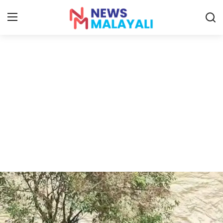
Home
Contact
Gallery
News
Travelers Vlog
Entertainment
Sports
Food