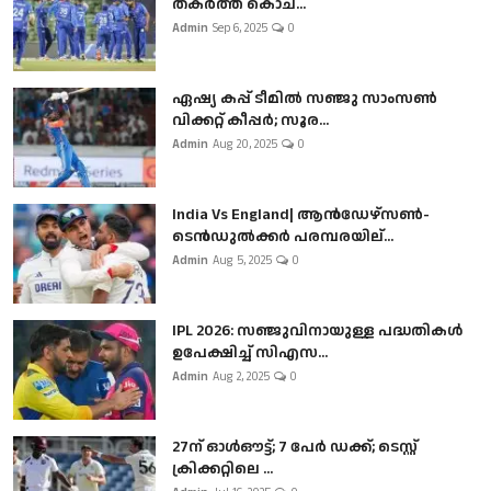
തകർത്ത് കൊച...
Admin
Sep 6, 2025
0
ഏഷ്യ കപ്പ് ടീമിൽ സഞ്ജു സാംസൺ
വിക്കറ്റ് കീപ്പർ; സൂര...
Admin
Aug 20, 2025
0
India Vs England| ആൻഡേഴ്സൺ-
ടെൻഡുല്‍ക്കർ പരമ്പരയില്...
Admin
Aug 5, 2025
0
IPL 2026: സഞ്ജുവിനായുള്ള പദ്ധതികൾ
ഉപേക്ഷിച്ച് സിഎസ...
Admin
Aug 2, 2025
0
27ന് ഓൾഔട്ട്; 7 പേർ ഡക്ക്; ടെസ്റ്റ്
ക്രിക്കറ്റിലെ ...