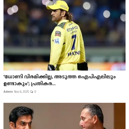
'ധോണി വിരമിക്കില്ല, അടുത്ത ഐപിഎലിലും
ഉണ്ടാകും'; പ്രതികര...
Admin
Nov 6, 2025
0