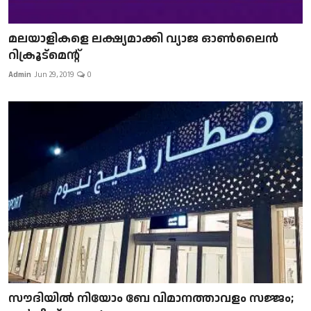
മലയാളികളെ ലക്ഷ്യമാക്കി വ്യാജ ഓൺലൈൻ
റിക്രൂട്മെന്റ്
Admin
Jun 29, 2019
0
സൗദിയിൽ നിയോം ബേ വിമാനത്താവളം സജ്ജം;