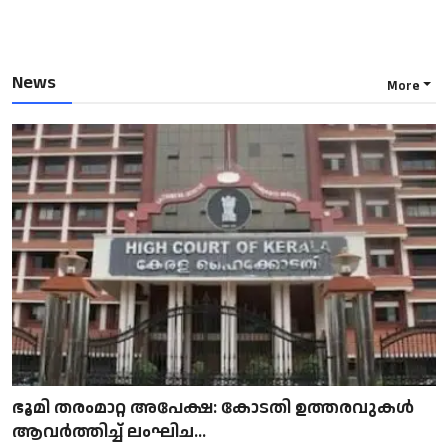
News
More
ഭൂമി തരംമാറ്റ അപേക്ഷ: കോടതി ഉത്തരവുകൾ
ആവർത്തിച്ച് ലംഘിച...