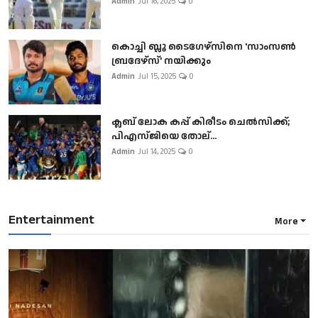
Admin
Jul 16, 2025
0
കൊച്ചി ബ്ലൂ ടൈഗേഴ്സിനെ 'സാംസൺ
ബ്രദേഴ്സ്' നയിക്കും
Admin
Jul 15, 2025
0
ക്ലബ് ലോക കപ്പ് കിരീടം ചെല്‍സിക്ക്;
പിഎസ്ജിയെ തോല്...
Admin
Jul 14, 2025
0
Entertainment
More