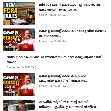
വിദേശ ഫണ്ട് ഉപയോഗിച്ച് നടത്തുന്ന
പ്രവർത്തനങ്ങളിൽ ന...
Admin
Jun 24, 2026
0
കേരള ബജറ്റ് 2026 2027 ഒരു വിശകലനം-
Brief Analysi...
Admin
Jun 19, 2026
0
ഡോക്ടറടക്കം 13 അംഗ അന്തർസംസ്ഥാന മനുഷ്യക്കടത്ത്
സംഘ...
Admin
Jun 19, 2026
0
കേരള ബജറ്റ് 2026-27: പ്രധാന
പദ്ധതികളും വിഹിതവും Ke...
Admin
Jun 19, 2026
0
കാഫിർ സ്‌ക്രീൻ ഷോട്ട് കേസ്;
ഡിവൈഎഫ്ഐ നേതാവ് ജിതിൻ ...