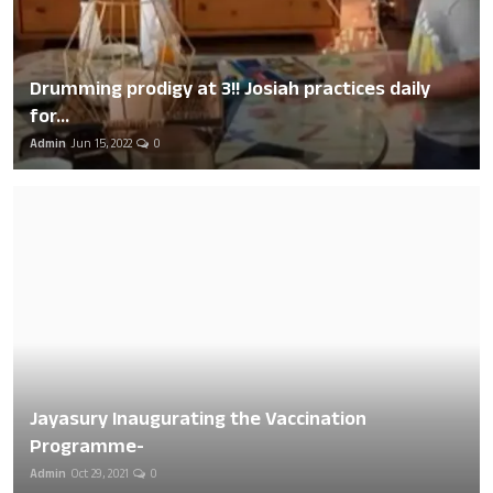
Drumming prodigy at 3!! Josiah practices daily
for...
Admin
Jun 15, 2022
0
Jayasury Inaugurating the Vaccination
Programme-
Admin
Oct 29, 2021
0