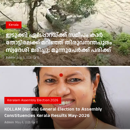
Gulf News
Loksabha Election 2024
Kerala
Technology
ഇടുക്കി ഏലപ്പാറയ്ക്ക് സമീപം കാർ
തോട്ടിലേക്ക് മറിഞ്ഞ് തിരുവനന്തപുരം
Health
സ്വദേശി മരിച്ചു; മൂന്നുപേർക്ക് പരിക്ക്
Admin
Aug 6, 2026
0
Jobs Mall
Automotive
Shop Online
Career
Keralam Assembly Election 2026
KOLLAM (Kerala) General Election to Assembly
Education
Constituencies Kerala Results May-2026
Admin
May 4, 2026
0
Business