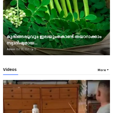
മുരിങ്ങപ്പൂവും ഇലയുംകൊണ്ട് തയാറാക്കാം
സ്വാദിഷ്ടമായ...
Admin
Oct 29, 2021
0
Videos
More