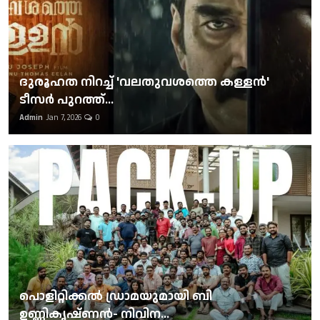
ദുരൂഹത നിറച്ച് 'വലതുവശത്തെ കള്ളന്‍'
ടീസര്‍ പുറത്ത്...
Admin
Jan 7, 2026
0
പൊളിറ്റിക്കല്‍ ഡ്രാമയുമായി ബി
ഉണ്ണികൃഷ്ണന്‍- നിവിന...