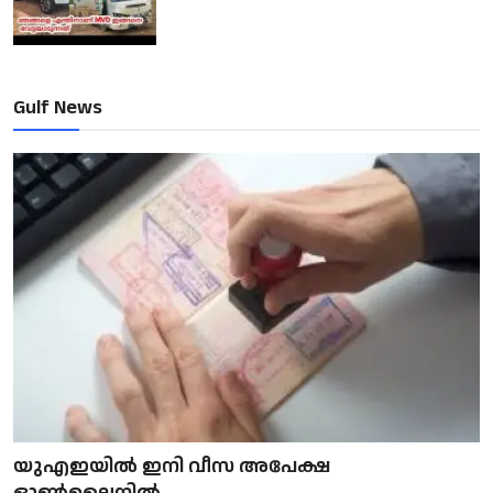
Gulf News
യുഎഇയിൽ ഇനി വീസ അപേക്ഷ
ഓൺലൈനിൽ