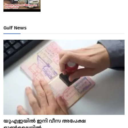
Gulf News
യുഎഇയിൽ ഇനി വീസ അപേക്ഷ
ഓൺലൈനിൽ