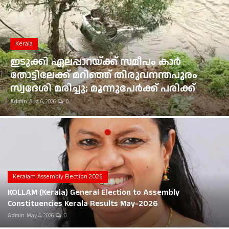
Gulf News
Loksabha Election 2024
Kerala
Technology
ഇടുക്കി ഏലപ്പാറയ്ക്ക് സമീപം കാർ
തോട്ടിലേക്ക് മറിഞ്ഞ് തിരുവനന്തപുരം
Health
സ്വദേശി മരിച്ചു; മൂന്നുപേർക്ക് പരിക്ക്
Admin
Aug 6, 2026
0
Jobs Mall
Automotive
Shop Online
Career
Keralam Assembly Election 2026
KOLLAM (Kerala) General Election to Assembly
Education
Constituencies Kerala Results May-2026
Admin
May 4, 2026
0
Business