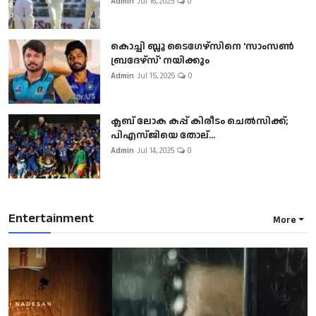
Admin
Jul 16, 2025
0
കൊച്ചി ബ്ലൂ ടൈഗേഴ്സിനെ 'സാംസൺ
ബ്രദേഴ്സ്' നയിക്കും
Admin
Jul 15, 2025
0
ക്ലബ് ലോക കപ്പ് കിരീടം ചെല്‍സിക്ക്;
പിഎസ്ജിയെ തോല്...
Admin
Jul 14, 2025
0
Entertainment
More