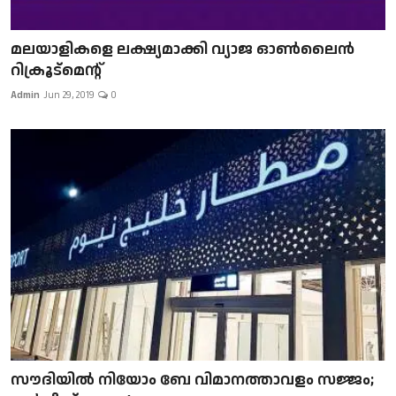
മലയാളികളെ ലക്ഷ്യമാക്കി വ്യാജ ഓൺലൈൻ
റിക്രൂട്മെന്റ്
Admin
Jun 29, 2019
0
സൗദിയിൽ നിയോം ബേ വിമാനത്താവളം സജ്ജം;