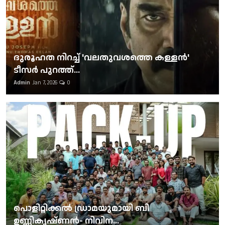
ദുരൂഹത നിറച്ച് 'വലതുവശത്തെ കള്ളന്‍'
ടീസര്‍ പുറത്ത്...
Admin
Jan 7, 2026
0
പൊളിറ്റിക്കല്‍ ഡ്രാമയുമായി ബി
ഉണ്ണികൃഷ്ണന്‍- നിവിന...