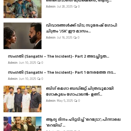
കൈവിടാതെ പ്രേക്ഷകർ, ആദ്യ...
Admin
Jul 28, 2025
0
വിവാദങ്ങൾക്ക് വിട; സുരേഷ് ഗോപി
ചിത്രം 'JSK' ഈ മാസം...
Admin
Jul 16, 2025
0
സംഗതി (Sangathi – The Incident)- Part 2 അടച്ചിട്ടത...
Admin
Jun 10, 2025
0
സംഗതി (Sangathi – The Incident)- Part 1 നേരത്തേ നട...
Admin
Jun 10, 2025
0
ബി​ഗ് മെഗാ ബഡ്ജറ്റ് ചിത്രവുമായി
ഗോകുലം ഗോപാലൻ- ഉണ്...
Admin
May 5, 2025
0
ആദ്യ ദിനം ഹിറ്റടിച്ച് 'റെട്രോ'; പിന്നാലെ
'റെയ്ഡ് ...