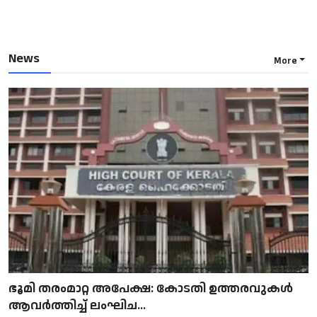
News
More
ഭൂമി തരംമാറ്റ അപേക്ഷ: കോടതി ഉത്തരവുകൾ
ആവർത്തിച്ച് ലംഘിച...