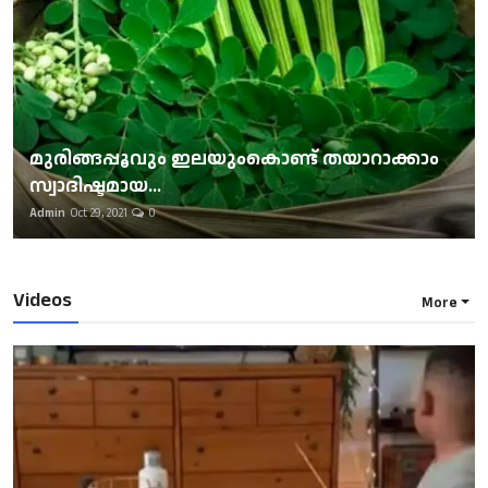
മുരിങ്ങപ്പൂവും ഇലയുംകൊണ്ട് തയാറാക്കാം
സ്വാദിഷ്ടമായ...
Admin
Oct 29, 2021
0
Videos
More