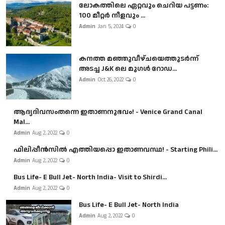
ലോകത്തിലെ ഏറ്റവും ചെറിയ പട്ടണം:
100 മീറ്റർ നീളവും ...
Admin
Jan 5, 2024
0
കനത്ത മഞ്ഞുവീഴ്ചയെത്തുടർന്ന്
അടച്ച J&K ലെ മുഗൾ റോഡ...
Admin
Oct 26, 2022
0
ആദ്യദിവസംതന്നെ ഇതാണനുഭവം! - Venice Grand Canal
Mal...
Admin
Aug 2, 2022
0
ഫിലിപ്പീൻസിൽ എത്തിയപ്പൊ ഇതാണവസ്ഥ! - Starting Phili...
Admin
Aug 2, 2022
0
Bus Life- E Bull Jet- North India- Visit to Shirdi...
Admin
Aug 2, 2022
0
Bus Life- E Bull Jet- North India
Admin
Aug 2, 2022
0