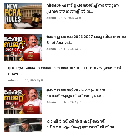
വിദേശ ഫണ്ട് ഉപയോഗിച്ച് നടത്തുന്ന
പ്രവർത്തനങ്ങളിൽ ന...
Admin
Jun 24, 2026
0
കേരള ബജറ്റ് 2026 2027 ഒരു വിശകലനം-
Brief Analysi...
Admin
Jun 19, 2026
0
ഡോക്ടറടക്കം 13 അംഗ അന്തർസംസ്ഥാന മനുഷ്യക്കടത്ത്
സംഘ...
Admin
Jun 19, 2026
0
കേരള ബജറ്റ് 2026-27: പ്രധാന
പദ്ധതികളും വിഹിതവും Ke...
Admin
Jun 19, 2026
0
കാഫിർ സ്‌ക്രീൻ ഷോട്ട് കേസ്;
ഡിവൈഎഫ്ഐ നേതാവ് ജിതിൻ ...