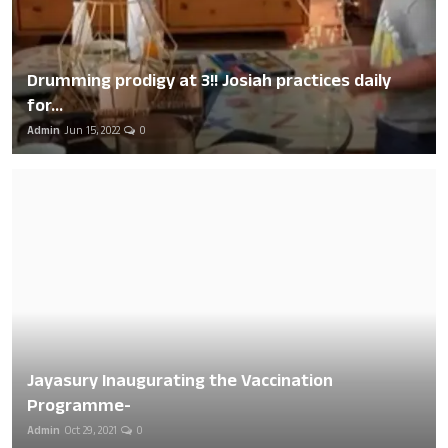
Drumming prodigy at 3!! Josiah practices daily
for...
Admin
Jun 15, 2022
0
Jayasury Inaugurating the Vaccination
Programme-
Admin
Oct 29, 2021
0