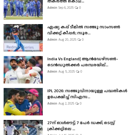
തകർത്ത് കൊച...
Admin
Sep 6, 2025
0
ഏഷ്യ കപ്പ് ടീമിൽ സഞ്ജു സാംസൺ
വിക്കറ്റ് കീപ്പർ; സൂര...
Admin
Aug 20, 2025
0
India Vs England| ആൻഡേഴ്സൺ-
ടെൻഡുല്‍ക്കർ പരമ്പരയില്...
Admin
Aug 5, 2025
0
IPL 2026: സഞ്ജുവിനായുള്ള പദ്ധതികൾ
ഉപേക്ഷിച്ച് സിഎസ...
Admin
Aug 2, 2025
0
27ന് ഓൾഔട്ട്; 7 പേർ ഡക്ക്; ടെസ്റ്റ്
ക്രിക്കറ്റിലെ ...