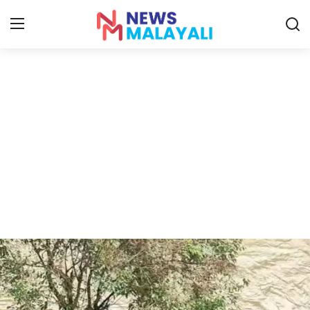
Home
Contact
Gallery
News
Travelers Vlog
Entertainment
Sports
Food