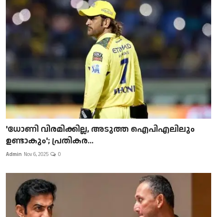
'ധോണി വിരമിക്കില്ല, അടുത്ത ഐപിഎലിലും
ഉണ്ടാകും'; പ്രതികര...
Admin
Nov 6, 2025
0