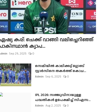
ഏഷ്യ കപ്പ്: ചെക്ക് വാങ്ങി വലിച്ചെറിഞ്ഞ്
പാകിസ്ഥാൻ ക്യാപ...
Admin
Sep 29, 2025
0
സെമിയിൽ കാലിക്കറ്റ് ഗ്ലോബ്
സ്റ്റാർസിനെ തകർത്ത് കൊച...
Admin
Sep 6, 2025
0
IPL 2026: സഞ്ജുവിനായുള്ള
പദ്ധതികൾ ഉപേക്ഷിച്ച് സിഎസ...
Admin
Aug 2, 2025
0