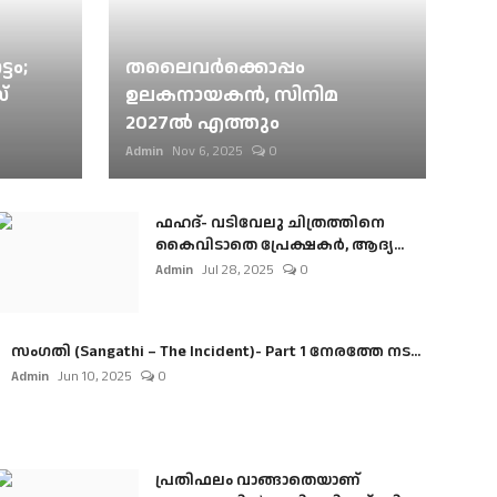
ടം;
തലൈവര്‍ക്കൊപ്പം
്
ഉലകനായകന്‍, സിനിമ
2027ല്‍ എത്തും
Admin
Nov 6, 2025
0
ഫഹദ്- വടിവേലു ചിത്രത്തിനെ
കൈവിടാതെ പ്രേക്ഷകർ, ആദ്യ...
Admin
Jul 28, 2025
0
സംഗതി (Sangathi – The Incident)- Part 1 നേരത്തേ നട...
Admin
Jun 10, 2025
0
പ്രതിഫലം വാങ്ങാതെയാണ്