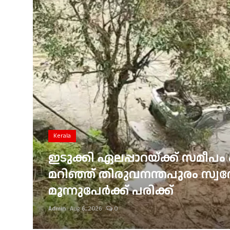
Gulf News
Loksabha Election 2024
Technology
Health
Jobs Mall
Automotive
Kerala
Shop Online
ഇടുക്കി ഏലപ്പാറയ്ക്ക് സമീപം 
്
മറിഞ്ഞ് തിരുവനന്തപുരം സ്വദേശ
Career
മൂന്നുപേർക്ക് പരിക്ക്
Education
Admin
Aug 6, 2026
0
Business