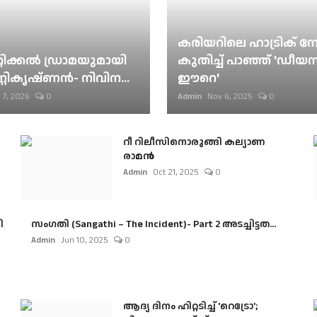
കരിയറിലെ ഹാട്രിക് നേട്
റിക്കല്‍ ഡ്രാമയുമായി
കുതിച്ച് പാഞ്ഞ് 'ഡീയസ
ണികൃഷ്ണന്‍- നിവിന...
ഈറെ'
 7, 2026
0
Admin
Nov 6, 2025
0
റീ റിലീസിനൊരുങ്ങി കല്യാണ
രാമൻ
Admin
Oct 21, 2025
0
ി
സംഗതി (Sangathi – The Incident)- Part 2 അടച്ചിട്ടത...
Admin
Jun 10, 2025
0
ആദ്യ ദിനം ഹിറ്റടിച്ച് 'റെട്രോ';