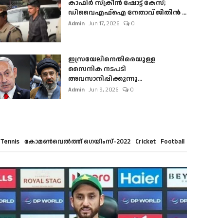
കാഫിർ സ്‌ക്രീൻ ഷോട്ട് കേസ്;
ഡിവൈഎഫ്ഐ നേതാവ് ജിതിൻ ...
Admin
Jun 17, 2026
0
ഇസ്രയേലിനെതിരെയുള്ള
സൈനിക നടപടി
അവസാനിപ്പിക്കുന്നു...
Admin
Jun 9, 2026
0
Tennis
കോമൺവെൽത്ത് ഗെയിംസ്-2022
Cricket
Football