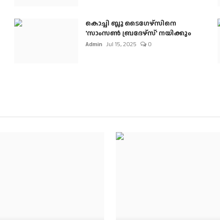
കൊച്ചി ബ്ലൂ ടൈഗേഴ്സിനെ
'സാംസൺ ബ്രദേഴ്സ്' നയിക്കും
Admin
Jul 15, 2025
0