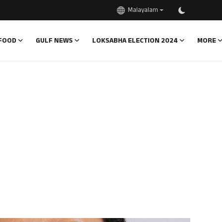
Malayalam
FOOD
GULF NEWS
LOKSABHA ELECTION 2024
MORE