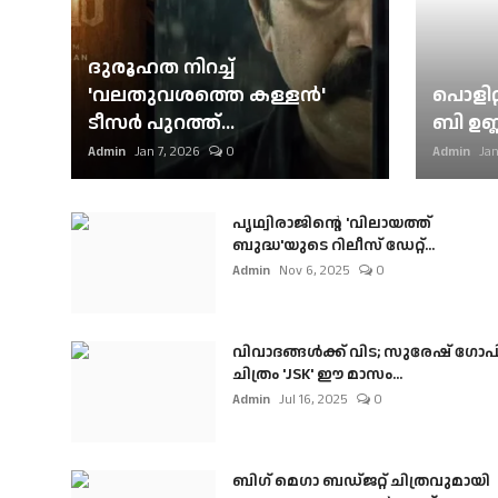
ദുരൂഹത നിറച്ച്
'വലതുവശത്തെ കള്ളന്‍'
പൊളിറ്
ടീസര്‍ പുറത്ത്...
ബി ഉണ്
Admin
Jan 7, 2026
0
Admin
Jan
പൃഥ്വിരാജിന്റെ 'വിലായത്ത്
ബുദ്ധ'യുടെ റിലീസ് ഡേറ്റ്...
Admin
Nov 6, 2025
0
വിവാദങ്ങൾക്ക് വിട; സുരേഷ് ഗോപ
ചിത്രം 'JSK' ഈ മാസം...
Admin
Jul 16, 2025
0
ബി​ഗ് മെഗാ ബഡ്ജറ്റ് ചിത്രവുമായി