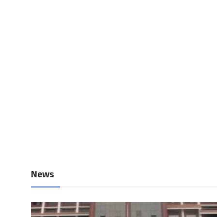
Local News
Earn Money
Tutorials
Malayalam
News