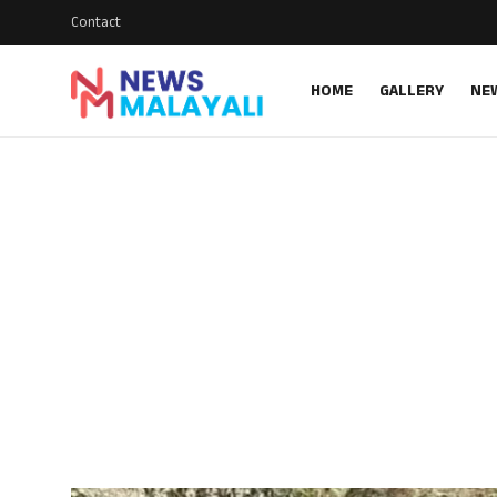
Contact
HOME
GALLERY
NE
Home
Contact
Gallery
News
Travelers Vlog
Entertainment
Sports
Food