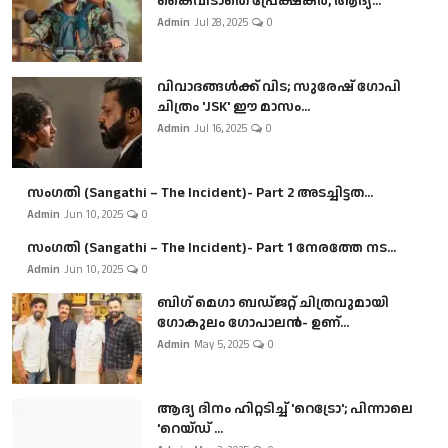
കൈവിടാതെ പ്രേക്ഷകർ, ആദ്യ...
Admin
Jul 28, 2025
0
വിവാദങ്ങൾക്ക് വിട; സുരേഷ് ഗോപി
ചിത്രം 'JSK' ഈ മാസം...
Admin
Jul 16, 2025
0
സംഗതി (Sangathi – The Incident)- Part 2 അടച്ചിട്ടത...
Admin
Jun 10, 2025
0
സംഗതി (Sangathi – The Incident)- Part 1 നേരത്തേ നട...
Admin
Jun 10, 2025
0
ബി​ഗ് മെഗാ ബഡ്ജറ്റ് ചിത്രവുമായി
ഗോകുലം ഗോപാലൻ- ഉണ്...
Admin
May 5, 2025
0
ആദ്യ ദിനം ഹിറ്റടിച്ച് 'റെട്രോ'; പിന്നാലെ
'റെയ്ഡ് ...