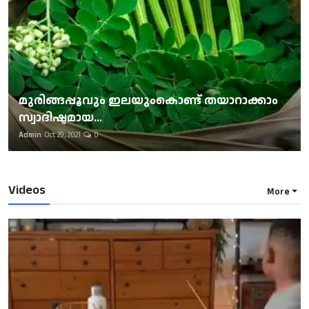
മുരിങ്ങപ്പൂവും ഇലയുംകൊണ്ട് തയാറാക്കാം
സ്വാദിഷ്ടമായ...
Admin
Oct 29, 2021
0
Videos
More