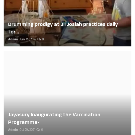
Drumming prodigy at 3!! Josiah practices daily
for...
Admin
Jun 15, 2022
0
Jayasury Inaugurating the Vaccination
Programme-
Admin
Oct 29, 2021
0