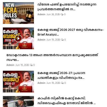
വിദേശ ഫണ്ട് ഉപയോഗിച്ച് നടത്തുന്ന
പ്രവർത്തനങ്ങളിൽ ന...
Admin
Jun 24, 2026
0
കേരള ബജറ്റ് 2026 2027 ഒരു വിശകലനം-
Brief Analysi...
Admin
Jun 19, 2026
0
ഡോക്ടറടക്കം 13 അംഗ അന്തർസംസ്ഥാന മനുഷ്യക്കടത്ത്
സംഘ...
Admin
Jun 19, 2026
0
കേരള ബജറ്റ് 2026-27: പ്രധാന
പദ്ധതികളും വിഹിതവും Ke...
Admin
Jun 19, 2026
0
കാഫിർ സ്‌ക്രീൻ ഷോട്ട് കേസ്;
ഡിവൈഎഫ്ഐ നേതാവ് ജിതിൻ ...