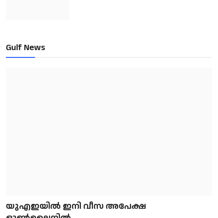
Gulf News
യുഎഇയിൽ ഇനി വീസ അപേക്ഷ
ഓൺലൈനിൽ