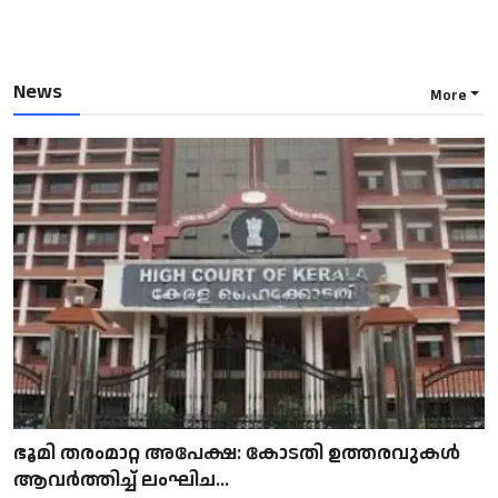
News
More
ഭൂമി തരംമാറ്റ അപേക്ഷ: കോടതി ഉത്തരവുകൾ
ആവർത്തിച്ച് ലംഘിച...