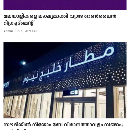
മലയാളികളെ ലക്ഷ്യമാക്കി വ്യാജ ഓൺലൈൻ
റിക്രൂട്മെന്റ്
Admin
Jun 29, 2019
0
സൗദിയിൽ നിയോം ബേ വിമാനത്താവളം സജ്ജം;