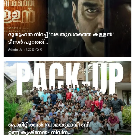
ദുരൂഹത നിറച്ച് 'വലതുവശത്തെ കള്ളന്‍'
ടീസര്‍ പുറത്ത്...
Admin
Jan 7, 2026
0
പൊളിറ്റിക്കല്‍ ഡ്രാമയുമായി ബി
ഉണ്ണികൃഷ്ണന്‍- നിവിന...