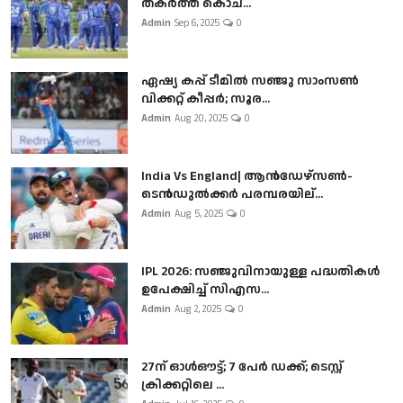
തകർത്ത് കൊച...
Admin
Sep 6, 2025
0
ഏഷ്യ കപ്പ് ടീമിൽ സഞ്ജു സാംസൺ
വിക്കറ്റ് കീപ്പർ; സൂര...
Admin
Aug 20, 2025
0
India Vs England| ആൻഡേഴ്സൺ-
ടെൻഡുല്‍ക്കർ പരമ്പരയില്...
Admin
Aug 5, 2025
0
IPL 2026: സഞ്ജുവിനായുള്ള പദ്ധതികൾ
ഉപേക്ഷിച്ച് സിഎസ...
Admin
Aug 2, 2025
0
27ന് ഓൾഔട്ട്; 7 പേർ ഡക്ക്; ടെസ്റ്റ്
ക്രിക്കറ്റിലെ ...