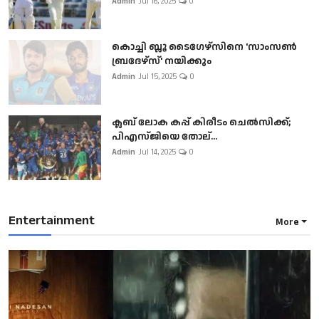
Admin
Jul 16, 2025
0
കൊച്ചി ബ്ലൂ ടൈഗേഴ്സിനെ 'സാംസൺ
ബ്രദേഴ്സ്' നയിക്കും
Admin
Jul 15, 2025
0
ക്ലബ് ലോക കപ്പ് കിരീടം ചെല്‍സിക്ക്;
പിഎസ്ജിയെ തോല്...
Admin
Jul 14, 2025
0
Entertainment
More