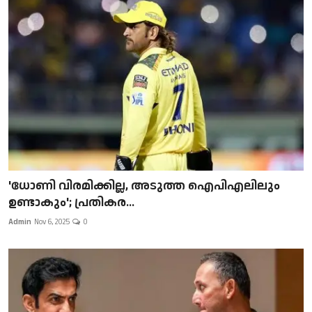
'ധോണി വിരമിക്കില്ല, അടുത്ത ഐപിഎലിലും
ഉണ്ടാകും'; പ്രതികര...
Admin
Nov 6, 2025
0