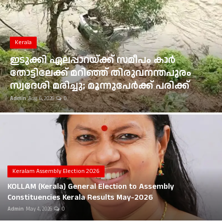
Gulf News
Kerala
Loksabha Election 2024
ഭൂമി തരംമാറ്റ അപേക്ഷ: കോടതി
Technology
ഉത്തരവുകൾ ആവർത്തിച്ച് ലംഘിച്ച
മൂവാറ്റുപുഴ ആർഡിഒയ്ക്ക് 25,000 രൂപ
Health
പിഴ
Admin
Aug 6, 2026
0
Jobs Mall
Automotive
Shop Online
Career
Keralam Assembly Election 2026
KOLLAM (Kerala) General Election to Assembly
Education
Constituencies Kerala Results May-2026
Admin
May 4, 2026
0
Business