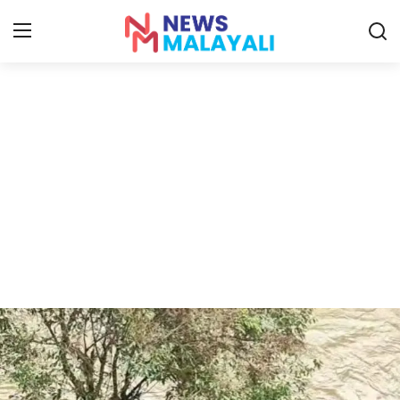
Home
Contact
Gallery
News
Travelers Vlog
Entertainment
Sports
Food