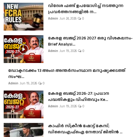
വിദേശ ഫണ്ട് ഉപയോഗിച്ച് നടത്തുന്ന
പ്രവർത്തനങ്ങളിൽ ന...
Admin
Jun 24, 2026
0
കേരള ബജറ്റ് 2026 2027 ഒരു വിശകലനം-
Brief Analysi...
Admin
Jun 19, 2026
0
ഡോക്ടറടക്കം 13 അംഗ അന്തർസംസ്ഥാന മനുഷ്യക്കടത്ത്
സംഘ...
Admin
Jun 19, 2026
0
കേരള ബജറ്റ് 2026-27: പ്രധാന
പദ്ധതികളും വിഹിതവും Ke...
Admin
Jun 19, 2026
0
കാഫിർ സ്‌ക്രീൻ ഷോട്ട് കേസ്;
ഡിവൈഎഫ്ഐ നേതാവ് ജിതിൻ ...