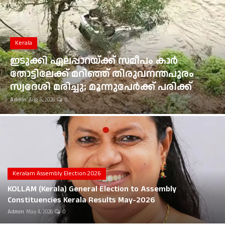
Gulf News
Kerala
Loksabha Election 2024
ഭൂമി തരംമാറ്റ അപേക്ഷ: കോടതി
Technology
ഉത്തരവുകൾ ആവർത്തിച്ച് ലംഘിച്ച
മൂവാറ്റുപുഴ ആർഡിഒയ്ക്ക് 25,000 രൂപ
Health
പിഴ
Admin
Aug 6, 2026
0
Jobs Mall
Automotive
Shop Online
Career
Keralam Assembly Election 2026
KOLLAM (Kerala) General Election to Assembly
Education
Constituencies Kerala Results May-2026
Admin
May 4, 2026
0
Business