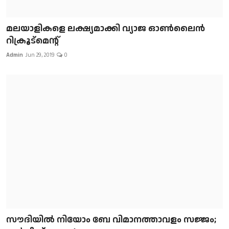
മലയാളികളെ ലക്ഷ്യമാക്കി വ്യാജ ഓൺലൈൻ
റിക്രൂട്മെന്റ്
Admin
Jun 29, 2019
0
സൗദിയിൽ നിയോം ബേ വിമാനത്താവളം സജ്ജം;