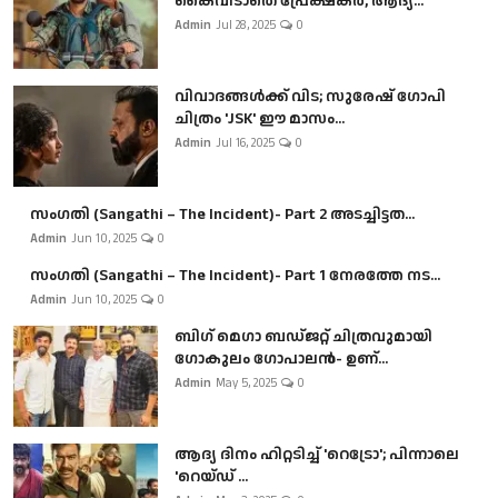
കൈവിടാതെ പ്രേക്ഷകർ, ആദ്യ...
Admin
Jul 28, 2025
0
വിവാദങ്ങൾക്ക് വിട; സുരേഷ് ഗോപി
ചിത്രം 'JSK' ഈ മാസം...
Admin
Jul 16, 2025
0
സംഗതി (Sangathi – The Incident)- Part 2 അടച്ചിട്ടത...
Admin
Jun 10, 2025
0
സംഗതി (Sangathi – The Incident)- Part 1 നേരത്തേ നട...
Admin
Jun 10, 2025
0
ബി​ഗ് മെഗാ ബഡ്ജറ്റ് ചിത്രവുമായി
ഗോകുലം ഗോപാലൻ- ഉണ്...
Admin
May 5, 2025
0
ആദ്യ ദിനം ഹിറ്റടിച്ച് 'റെട്രോ'; പിന്നാലെ
'റെയ്ഡ് ...