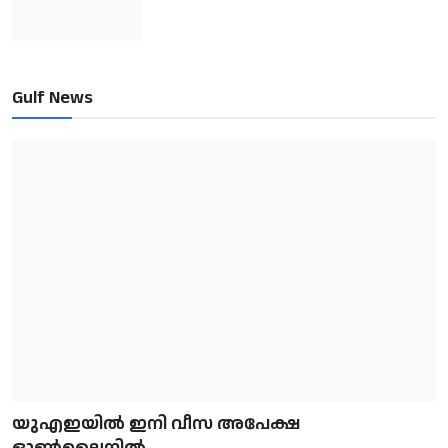
Gulf News
യുഎഇയിൽ ഇനി വീസ അപേക്ഷ
ഓൺലൈനിൽ