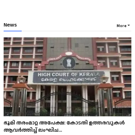
News
More
ഭൂമി തരംമാറ്റ അപേക്ഷ: കോടതി ഉത്തരവുകൾ
ആവർത്തിച്ച് ലംഘിച...