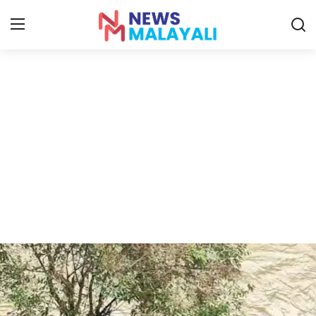
Home
Contact
Gallery
News
Travelers Vlog
Entertainment
Sports
Food