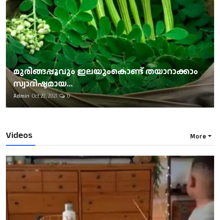
മുരിങ്ങപ്പൂവും ഇലയുംകൊണ്ട് തയാറാക്കാം
സ്വാദിഷ്ടമായ...
Admin
Oct 29, 2021
0
Videos
More