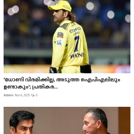
'ധോണി വിരമിക്കില്ല, അടുത്ത ഐപിഎലിലും
ഉണ്ടാകും'; പ്രതികര...
Admin
Nov 6, 2025
0