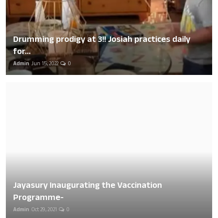
Drumming prodigy at 3!! Josiah practices daily
for...
Admin
Jun 15, 2022
0
Jayasury Inaugurating the Vaccination
Programme-
Admin
Oct 29, 2021
0