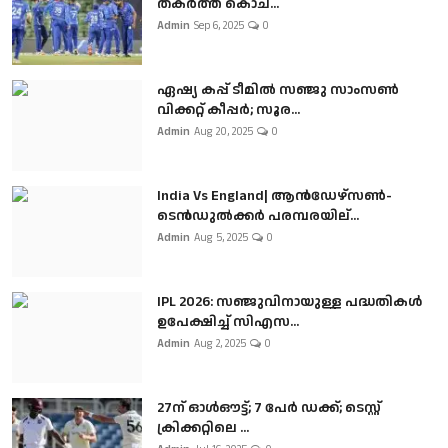
തകർത്ത് കൊച...
Admin
Sep 6, 2025
0
ഏഷ്യ കപ്പ് ടീമിൽ സഞ്ജു സാംസൺ
വിക്കറ്റ് കീപ്പർ; സൂര...
Admin
Aug 20, 2025
0
India Vs England| ആൻഡേഴ്സൺ-
ടെൻഡുല്‍ക്കർ പരമ്പരയില്...
Admin
Aug 5, 2025
0
IPL 2026: സഞ്ജുവിനായുള്ള പദ്ധതികൾ
ഉപേക്ഷിച്ച് സിഎസ...
Admin
Aug 2, 2025
0
27ന് ഓൾഔട്ട്; 7 പേർ ഡക്ക്; ടെസ്റ്റ്
ക്രിക്കറ്റിലെ ...