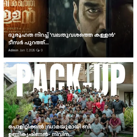
ദുരൂഹത നിറച്ച് 'വലതുവശത്തെ കള്ളന്‍'
ടീസര്‍ പുറത്ത്...
Admin
Jan 7, 2026
0
പൊളിറ്റിക്കല്‍ ഡ്രാമയുമായി ബി
ഉണ്ണികൃഷ്ണന്‍- നിവിന...