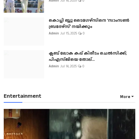
Admin
Jul 16, 2025
0
കൊച്ചി ബ്ലൂ ടൈഗേഴ്സിനെ 'സാംസൺ
ബ്രദേഴ്സ്' നയിക്കും
Admin
Jul 15, 2025
0
ക്ലബ് ലോക കപ്പ് കിരീടം ചെല്‍സിക്ക്;
പിഎസ്ജിയെ തോല്...
Admin
Jul 14, 2025
0
Entertainment
More