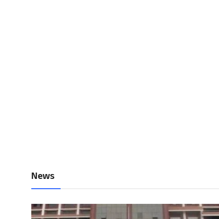
Local News
Earn Money
Tutorials
Malayalam
News