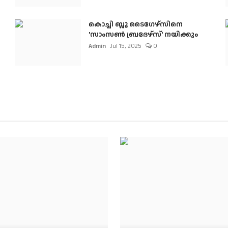
കൊച്ചി ബ്ലൂ ടൈഗേഴ്സിനെ
'സാംസൺ ബ്രദേഴ്സ്' നയിക്കും
Admin
Jul 15, 2025
0