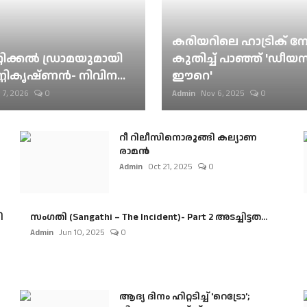
കരിയറിലെ ഹാട്രിക് നേട്
റിക്കല്‍ ഡ്രാമയുമായി
കുതിച്ച് പാഞ്ഞ് 'ഡീയസ
ണികൃഷ്ണന്‍- നിവിന...
ഈറെ'
 7, 2026
0
Admin
Nov 6, 2025
0
റീ റിലീസിനൊരുങ്ങി കല്യാണ
രാമൻ
Admin
Oct 21, 2025
0
ി
സംഗതി (Sangathi – The Incident)- Part 2 അടച്ചിട്ടത...
Admin
Jun 10, 2025
0
ആദ്യ ദിനം ഹിറ്റടിച്ച് 'റെട്രോ';