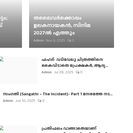
ടം;
തലൈവര്‍ക്കൊപ്പം
്
ഉലകനായകന്‍, സിനിമ
2027ല്‍ എത്തും
Admin
Nov 6, 2025
0
ഫഹദ്- വടിവേലു ചിത്രത്തിനെ
കൈവിടാതെ പ്രേക്ഷകർ, ആദ്യ...
Admin
Jul 28, 2025
0
സംഗതി (Sangathi – The Incident)- Part 1 നേരത്തേ നട...
Admin
Jun 10, 2025
0
പ്രതിഫലം വാങ്ങാതെയാണ്