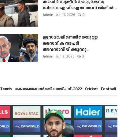
കാഫിർ സ്‌ക്രീൻ ഷോട്ട് കേസ്;
ഡിവൈഎഫ്ഐ നേതാവ് ജിതിൻ ...
Admin
Jun 17, 2026
0
ഇസ്രയേലിനെതിരെയുള്ള
സൈനിക നടപടി
അവസാനിപ്പിക്കുന്നു...
Admin
Jun 9, 2026
0
Tennis
കോമൺവെൽത്ത് ഗെയിംസ്-2022
Cricket
Football