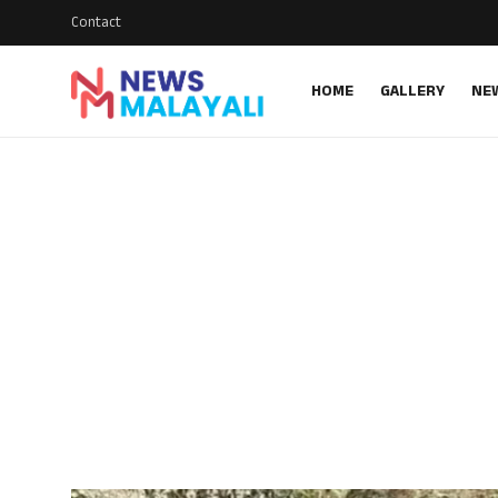
Contact
HOME
GALLERY
NE
Home
Contact
Gallery
News
Travelers Vlog
Entertainment
Sports
Food