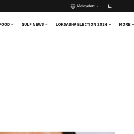
Malayalam
FOOD
GULF NEWS
LOKSABHA ELECTION 2024
MORE