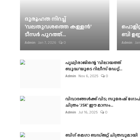
ദുരൂഹത നിറച്ച്
'വലതുവശത്തെ കള്ളന്‍'
പൊളിറ്
ടീസര്‍ പുറത്ത്...
ബി ഉണ്
Admin
Jan 7, 2026
0
Admin
Jan
പൃഥ്വിരാജിന്റെ 'വിലായത്ത്
ബുദ്ധ'യുടെ റിലീസ് ഡേറ്റ്...
Admin
Nov 6, 2025
0
വിവാദങ്ങൾക്ക് വിട; സുരേഷ് ഗോപ
ചിത്രം 'JSK' ഈ മാസം...
Admin
Jul 16, 2025
0
ബി​ഗ് മെഗാ ബഡ്ജറ്റ് ചിത്രവുമായി