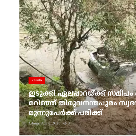
Gulf News
Loksabha Election 2024
Technology
Health
Jobs Mall
Automotive
Kerala
Shop Online
ഇടുക്കി ഏലപ്പാറയ്ക്ക് സമീപം 
്
മറിഞ്ഞ് തിരുവനന്തപുരം സ്വദേശ
Career
മൂന്നുപേർക്ക് പരിക്ക്
Education
Admin
Aug 6, 2026
0
Business