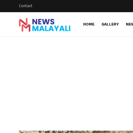
Contact
HOME
GALLERY
NE
Home
Contact
Gallery
News
Travelers Vlog
Entertainment
Sports
Food