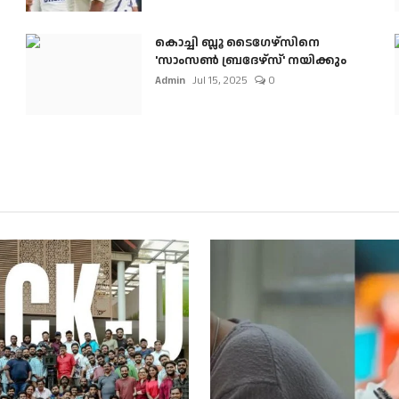
കൊച്ചി ബ്ലൂ ടൈഗേഴ്സിനെ
'സാംസൺ ബ്രദേഴ്സ്' നയിക്കും
Admin
Jul 15, 2025
0