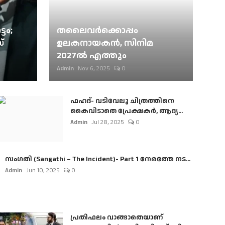
ടം;
തലൈവര്‍ക്കൊപ്പം
്
ഉലകനായകന്‍, സിനിമ
2027ല്‍ എത്തും
Admin
Nov 6, 2025
0
ഫഹദ്- വടിവേലു ചിത്രത്തിനെ
കൈവിടാതെ പ്രേക്ഷകർ, ആദ്യ...
Admin
Jul 28, 2025
0
സംഗതി (Sangathi – The Incident)- Part 1 നേരത്തേ നട...
Admin
Jun 10, 2025
0
പ്രതിഫലം വാങ്ങാതെയാണ്