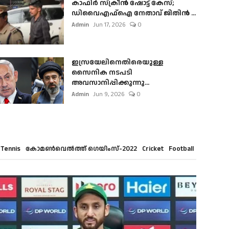
കാഫിർ സ്‌ക്രീൻ ഷോട്ട് കേസ്;
ഡിവൈഎഫ്ഐ നേതാവ് ജിതിൻ ...
Admin
Jun 17, 2026
0
ഇസ്രയേലിനെതിരെയുള്ള
സൈനിക നടപടി
അവസാനിപ്പിക്കുന്നു...
Admin
Jun 9, 2026
0
Tennis
കോമൺവെൽത്ത് ഗെയിംസ്-2022
Cricket
Football