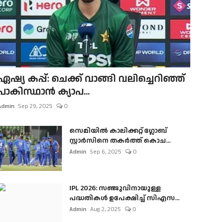
ഏഷ്യ കപ്പ്: ചെക്ക് വാങ്ങി വലിച്ചെറിഞ്ഞ്
പാകിസ്ഥാൻ ക്യാപ...
Admin
Sep 29, 2025
0
സെമിയിൽ കാലിക്കറ്റ് ഗ്ലോബ്
സ്റ്റാർസിനെ തകർത്ത് കൊച...
Admin
Sep 6, 2025
0
IPL 2026: സഞ്ജുവിനായുള്ള
പദ്ധതികൾ ഉപേക്ഷിച്ച് സിഎസ...
Admin
Aug 2, 2025
0