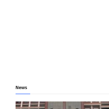
Local News
Earn Money
Tutorials
Malayalam
News