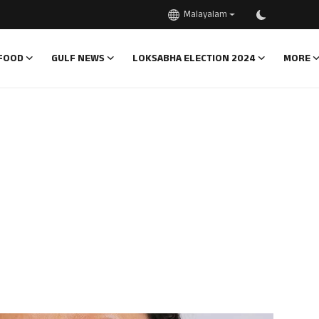
Malayalam
FOOD
GULF NEWS
LOKSABHA ELECTION 2024
MORE