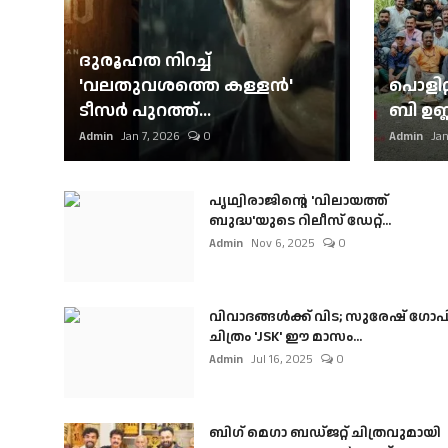
ദുരൂഹത നിറച്ച്
'വലതുവശത്തെ കള്ളന്‍'
പൊളിറ്
ടീസര്‍ പുറത്ത്...
ബി ഉണ്
Admin
Jan 7, 2026
0
Admin
Jan
പൃഥ്വിരാജിന്റെ 'വിലായത്ത്
ബുദ്ധ'യുടെ റിലീസ് ഡേറ്റ്...
Admin
Nov 6, 2025
0
വിവാദങ്ങൾക്ക് വിട; സുരേഷ് ഗോപ
ചിത്രം 'JSK' ഈ മാസം...
Admin
Jul 16, 2025
0
ബി​ഗ് മെഗാ ബഡ്ജറ്റ് ചിത്രവുമായി