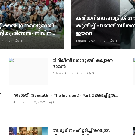
കരിയറിലെ ഹാട്രിക് നേട്
റിക്കല്‍ ഡ്രാമയുമായി
കുതിച്ച് പാഞ്ഞ് 'ഡീയസ
ണികൃഷ്ണന്‍- നിവിന...
ഈറെ'
 7, 2026
0
Admin
Nov 6, 2025
0
റീ റിലീസിനൊരുങ്ങി കല്യാണ
രാമൻ
Admin
Oct 21, 2025
0
ി
സംഗതി (Sangathi – The Incident)- Part 2 അടച്ചിട്ടത...
Admin
Jun 10, 2025
0
ആദ്യ ദിനം ഹിറ്റടിച്ച് 'റെട്രോ';