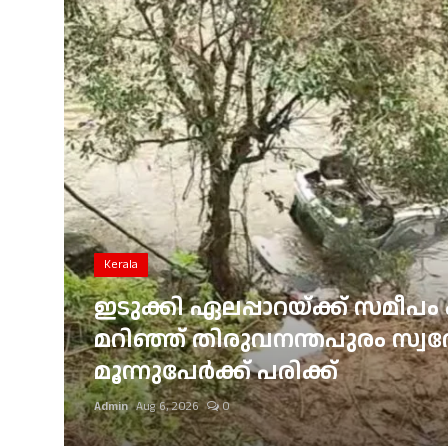
Gulf News
Loksabha Election 2024
Technology
Health
Jobs Mall
Automotive
Kerala
Shop Online
ഇടുക്കി ഏലപ്പാറയ്ക്ക് സമീപം 
്
മറിഞ്ഞ് തിരുവനന്തപുരം സ്വദേശ
Career
മൂന്നുപേർക്ക് പരിക്ക്
Education
Admin
Aug 6, 2026
0
Business