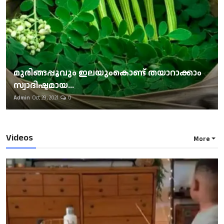
മുരിങ്ങപ്പൂവും ഇലയുംകൊണ്ട് തയാറാക്കാം
സ്വാദിഷ്ടമായ...
Admin
Oct 29, 2021
0
Videos
More