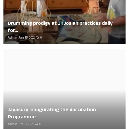
Drumming prodigy at 3!! Josiah practices daily
for...
Admin
Jun 15, 2022
0
Jayasury Inaugurating the Vaccination
Programme-
Admin
Oct 29, 2021
0