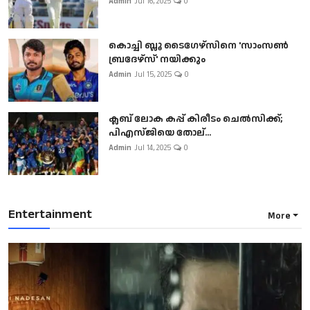
Admin
Jul 16, 2025
0
കൊച്ചി ബ്ലൂ ടൈഗേഴ്സിനെ 'സാംസൺ
ബ്രദേഴ്സ്' നയിക്കും
Admin
Jul 15, 2025
0
ക്ലബ് ലോക കപ്പ് കിരീടം ചെല്‍സിക്ക്;
പിഎസ്ജിയെ തോല്...
Admin
Jul 14, 2025
0
Entertainment
More