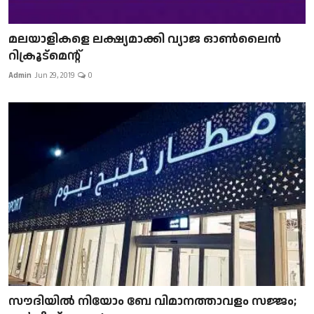
മലയാളികളെ ലക്ഷ്യമാക്കി വ്യാജ ഓൺലൈൻ
റിക്രൂട്മെന്റ്
Admin
Jun 29, 2019
0
സൗദിയിൽ നിയോം ബേ വിമാനത്താവളം സജ്ജം;