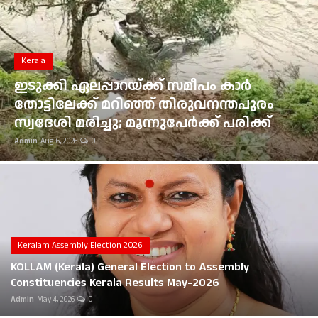
Gulf News
Loksabha Election 2024
Kerala
Technology
ഇടുക്കി ഏലപ്പാറയ്ക്ക് സമീപം കാർ
തോട്ടിലേക്ക് മറിഞ്ഞ് തിരുവനന്തപുരം
Health
സ്വദേശി മരിച്ചു; മൂന്നുപേർക്ക് പരിക്ക്
Admin
Aug 6, 2026
0
Jobs Mall
Automotive
Shop Online
Career
Keralam Assembly Election 2026
KOLLAM (Kerala) General Election to Assembly
Education
Constituencies Kerala Results May-2026
Admin
May 4, 2026
0
Business