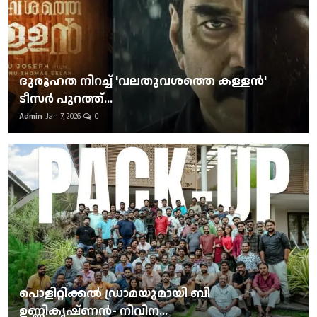
ദുരൂഹത നിറച്ച് 'വലതുവശത്തെ കള്ളന്‍'
ടീസര്‍ പുറത്ത്...
Admin
Jan 7, 2026
0
പൊളിറ്റിക്കല്‍ ഡ്രാമയുമായി ബി
ഉണ്ണികൃഷ്ണന്‍- നിവിന...