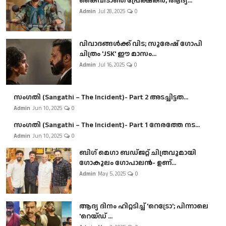
കൈവിടാതെ പ്രേക്ഷകർ, ആദ്യ...
Admin
Jul 28, 2025
0
വിവാദങ്ങൾക്ക് വിട; സുരേഷ് ഗോപി
ചിത്രം 'JSK' ഈ മാസം...
Admin
Jul 16, 2025
0
സംഗതി (Sangathi – The Incident)- Part 2 അടച്ചിട്ടത...
Admin
Jun 10, 2025
0
സംഗതി (Sangathi – The Incident)- Part 1 നേരത്തേ നട...
Admin
Jun 10, 2025
0
ബി​ഗ് മെഗാ ബഡ്ജറ്റ് ചിത്രവുമായി
ഗോകുലം ഗോപാലൻ- ഉണ്...
Admin
May 5, 2025
0
ആദ്യ ദിനം ഹിറ്റടിച്ച് 'റെട്രോ'; പിന്നാലെ
'റെയ്ഡ് ...