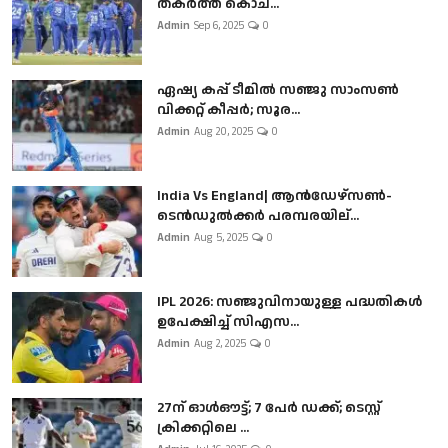
തകർത്ത് കൊച...
Admin
Sep 6, 2025
0
ഏഷ്യ കപ്പ് ടീമിൽ സഞ്ജു സാംസൺ
വിക്കറ്റ് കീപ്പർ; സൂര...
Admin
Aug 20, 2025
0
India Vs England| ആൻഡേഴ്സൺ-
ടെൻഡുല്‍ക്കർ പരമ്പരയില്...
Admin
Aug 5, 2025
0
IPL 2026: സഞ്ജുവിനായുള്ള പദ്ധതികൾ
ഉപേക്ഷിച്ച് സിഎസ...
Admin
Aug 2, 2025
0
27ന് ഓൾഔട്ട്; 7 പേർ ഡക്ക്; ടെസ്റ്റ്
ക്രിക്കറ്റിലെ ...