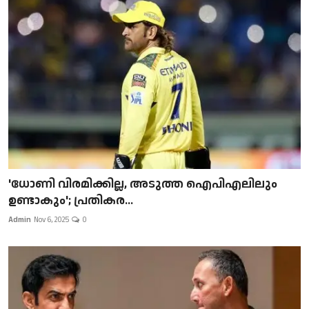
'ധോണി വിരമിക്കില്ല, അടുത്ത ഐപിഎലിലും
ഉണ്ടാകും'; പ്രതികര...
Admin
Nov 6, 2025
0