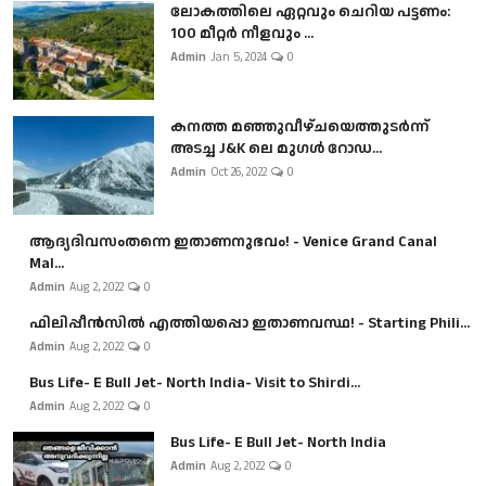
ലോകത്തിലെ ഏറ്റവും ചെറിയ പട്ടണം:
100 മീറ്റർ നീളവും ...
Admin
Jan 5, 2024
0
കനത്ത മഞ്ഞുവീഴ്ചയെത്തുടർന്ന്
അടച്ച J&K ലെ മുഗൾ റോഡ...
Admin
Oct 26, 2022
0
ആദ്യദിവസംതന്നെ ഇതാണനുഭവം! - Venice Grand Canal
Mal...
Admin
Aug 2, 2022
0
ഫിലിപ്പീൻസിൽ എത്തിയപ്പൊ ഇതാണവസ്ഥ! - Starting Phili...
Admin
Aug 2, 2022
0
Bus Life- E Bull Jet- North India- Visit to Shirdi...
Admin
Aug 2, 2022
0
Bus Life- E Bull Jet- North India
Admin
Aug 2, 2022
0