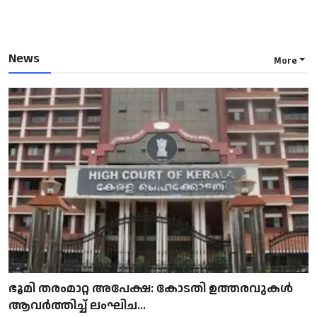
News
More
ഭൂമി തരംമാറ്റ അപേക്ഷ: കോടതി ഉത്തരവുകൾ
ആവർത്തിച്ച് ലംഘിച...