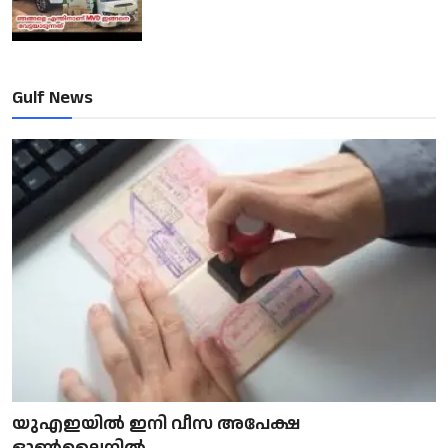
Gulf News
യുഎഇയിൽ ഇനി വീസ അപേക്ഷ
ഓൺലൈനിൽ