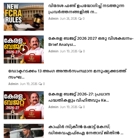
വിദേശ ഫണ്ട് ഉപയോഗിച്ച് നടത്തുന്ന
പ്രവർത്തനങ്ങളിൽ ന...
Admin
Jun 24, 2026
0
കേരള ബജറ്റ് 2026 2027 ഒരു വിശകലനം-
Brief Analysi...
Admin
Jun 19, 2026
0
ഡോക്ടറടക്കം 13 അംഗ അന്തർസംസ്ഥാന മനുഷ്യക്കടത്ത്
സംഘ...
Admin
Jun 19, 2026
0
കേരള ബജറ്റ് 2026-27: പ്രധാന
പദ്ധതികളും വിഹിതവും Ke...
Admin
Jun 19, 2026
0
കാഫിർ സ്‌ക്രീൻ ഷോട്ട് കേസ്;
ഡിവൈഎഫ്ഐ നേതാവ് ജിതിൻ ...