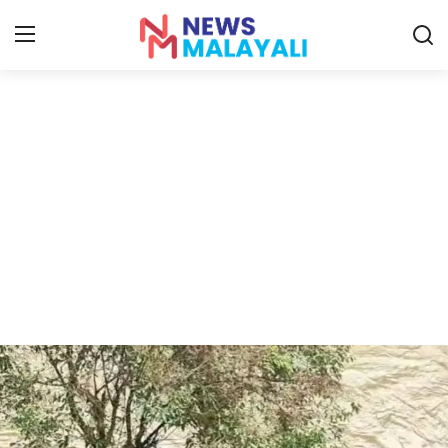
Home
Contact
Gallery
News
Travelers Vlog
Entertainment
Sports
Food