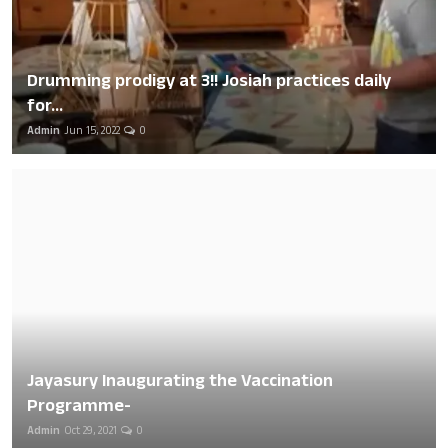
Drumming prodigy at 3!! Josiah practices daily
for...
Admin
Jun 15, 2022
0
Jayasury Inaugurating the Vaccination
Programme-
Admin
Oct 29, 2021
0