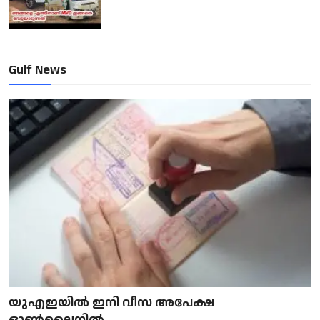
Gulf News
യുഎഇയിൽ ഇനി വീസ അപേക്ഷ
ഓൺലൈനിൽ