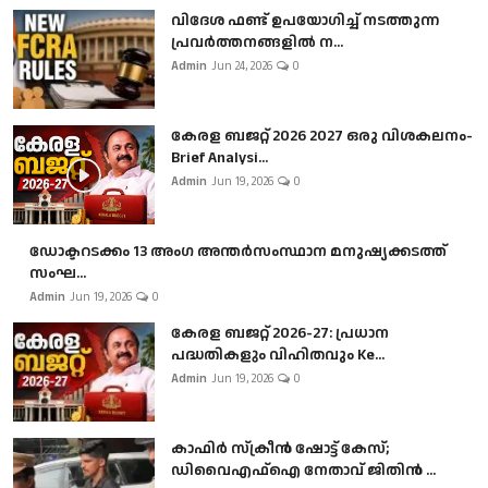
വിദേശ ഫണ്ട് ഉപയോഗിച്ച് നടത്തുന്ന
പ്രവർത്തനങ്ങളിൽ ന...
Admin
Jun 24, 2026
0
കേരള ബജറ്റ് 2026 2027 ഒരു വിശകലനം-
Brief Analysi...
Admin
Jun 19, 2026
0
ഡോക്ടറടക്കം 13 അംഗ അന്തർസംസ്ഥാന മനുഷ്യക്കടത്ത്
സംഘ...
Admin
Jun 19, 2026
0
കേരള ബജറ്റ് 2026-27: പ്രധാന
പദ്ധതികളും വിഹിതവും Ke...
Admin
Jun 19, 2026
0
കാഫിർ സ്‌ക്രീൻ ഷോട്ട് കേസ്;
ഡിവൈഎഫ്ഐ നേതാവ് ജിതിൻ ...