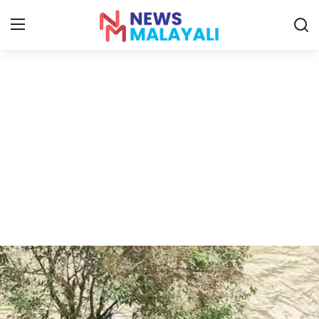
Home
Contact
Gallery
News
Travelers Vlog
Entertainment
Sports
Food