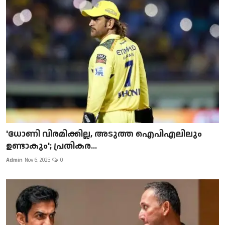
'ധോണി വിരമിക്കില്ല, അടുത്ത ഐപിഎലിലും
ഉണ്ടാകും'; പ്രതികര...
Admin
Nov 6, 2025
0