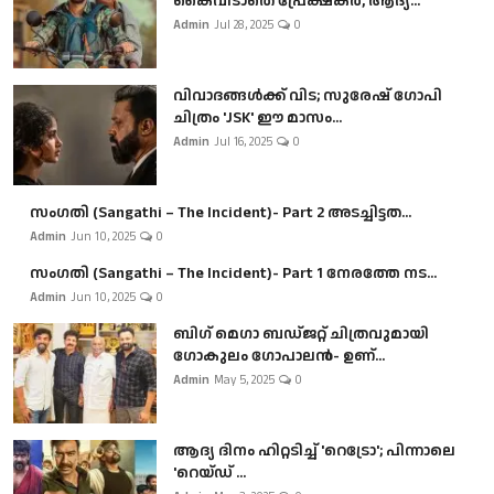
കൈവിടാതെ പ്രേക്ഷകർ, ആദ്യ...
Admin
Jul 28, 2025
0
വിവാദങ്ങൾക്ക് വിട; സുരേഷ് ഗോപി
ചിത്രം 'JSK' ഈ മാസം...
Admin
Jul 16, 2025
0
സംഗതി (Sangathi – The Incident)- Part 2 അടച്ചിട്ടത...
Admin
Jun 10, 2025
0
സംഗതി (Sangathi – The Incident)- Part 1 നേരത്തേ നട...
Admin
Jun 10, 2025
0
ബി​ഗ് മെഗാ ബഡ്ജറ്റ് ചിത്രവുമായി
ഗോകുലം ഗോപാലൻ- ഉണ്...
Admin
May 5, 2025
0
ആദ്യ ദിനം ഹിറ്റടിച്ച് 'റെട്രോ'; പിന്നാലെ
'റെയ്ഡ് ...