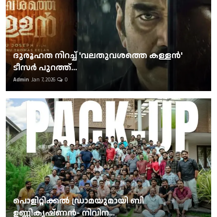
ദുരൂഹത നിറച്ച് 'വലതുവശത്തെ കള്ളന്‍'
ടീസര്‍ പുറത്ത്...
Admin
Jan 7, 2026
0
പൊളിറ്റിക്കല്‍ ഡ്രാമയുമായി ബി
ഉണ്ണികൃഷ്ണന്‍- നിവിന...