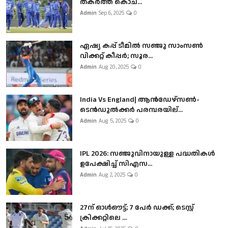
തകർത്ത് കൊച...
Admin
Sep 6, 2025
0
ഏഷ്യ കപ്പ് ടീമിൽ സഞ്ജു സാംസൺ
വിക്കറ്റ് കീപ്പർ; സൂര...
Admin
Aug 20, 2025
0
India Vs England| ആൻഡേഴ്സൺ-
ടെൻഡുല്‍ക്കർ പരമ്പരയില്...
Admin
Aug 5, 2025
0
IPL 2026: സഞ്ജുവിനായുള്ള പദ്ധതികൾ
ഉപേക്ഷിച്ച് സിഎസ...
Admin
Aug 2, 2025
0
27ന് ഓൾഔട്ട്; 7 പേർ ഡക്ക്; ടെസ്റ്റ്
ക്രിക്കറ്റിലെ ...