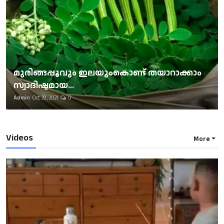
മുരിങ്ങപ്പൂവും ഇലയുംകൊണ്ട് തയാറാക്കാം
സ്വാദിഷ്ടമായ...
Admin
Oct 29, 2021
0
Videos
More