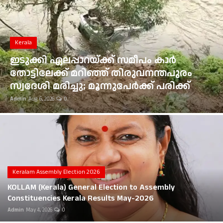
Gulf News
Loksabha Election 2024
Kerala
Technology
ഇടുക്കി ഏലപ്പാറയ്ക്ക് സമീപം കാർ
തോട്ടിലേക്ക് മറിഞ്ഞ് തിരുവനന്തപുരം
Health
സ്വദേശി മരിച്ചു; മൂന്നുപേർക്ക് പരിക്ക്
Admin
Aug 6, 2026
0
Jobs Mall
Automotive
Shop Online
Career
Keralam Assembly Election 2026
KOLLAM (Kerala) General Election to Assembly
Education
Constituencies Kerala Results May-2026
Admin
May 4, 2026
0
Business