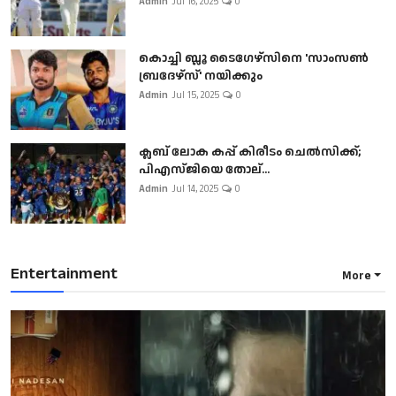
Admin
Jul 16, 2025
0
കൊച്ചി ബ്ലൂ ടൈഗേഴ്സിനെ 'സാംസൺ
ബ്രദേഴ്സ്' നയിക്കും
Admin
Jul 15, 2025
0
ക്ലബ് ലോക കപ്പ് കിരീടം ചെല്‍സിക്ക്;
പിഎസ്ജിയെ തോല്...
Admin
Jul 14, 2025
0
Entertainment
More