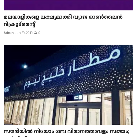
മലയാളികളെ ലക്ഷ്യമാക്കി വ്യാജ ഓൺലൈൻ
റിക്രൂട്മെന്റ്
Admin
Jun 29, 2019
0
സൗദിയിൽ നിയോം ബേ വിമാനത്താവളം സജ്ജം;