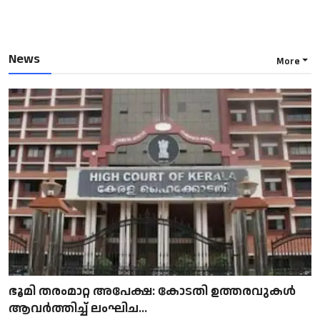
News
More
ഭൂമി തരംമാറ്റ അപേക്ഷ: കോടതി ഉത്തരവുകൾ
ആവർത്തിച്ച് ലംഘിച...