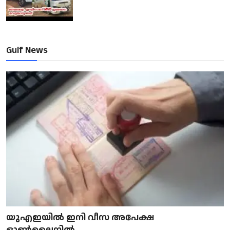
Gulf News
യുഎഇയിൽ ഇനി വീസ അപേക്ഷ
ഓൺലൈനിൽ