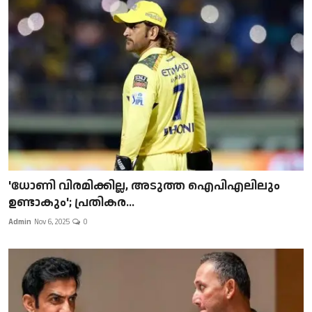
'ധോണി വിരമിക്കില്ല, അടുത്ത ഐപിഎലിലും
ഉണ്ടാകും'; പ്രതികര...
Admin
Nov 6, 2025
0