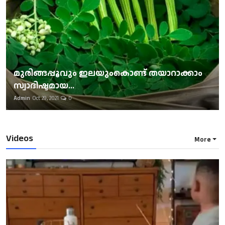
മുരിങ്ങപ്പൂവും ഇലയുംകൊണ്ട് തയാറാക്കാം
സ്വാദിഷ്ടമായ...
Admin
Oct 29, 2021
0
Videos
More