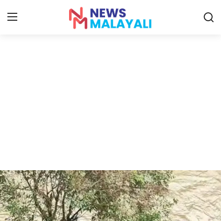
Home
Contact
Gallery
News
Travelers Vlog
Entertainment
Sports
Food