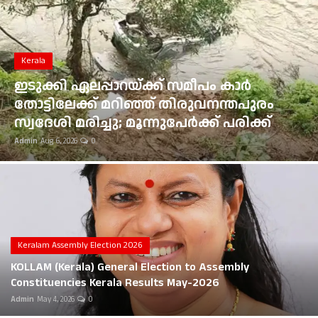
Gulf News
Loksabha Election 2024
Kerala
Technology
ഇടുക്കി ഏലപ്പാറയ്ക്ക് സമീപം കാർ
തോട്ടിലേക്ക് മറിഞ്ഞ് തിരുവനന്തപുരം
Health
സ്വദേശി മരിച്ചു; മൂന്നുപേർക്ക് പരിക്ക്
Admin
Aug 6, 2026
0
Jobs Mall
Automotive
Shop Online
Career
Keralam Assembly Election 2026
KOLLAM (Kerala) General Election to Assembly
Education
Constituencies Kerala Results May-2026
Admin
May 4, 2026
0
Business