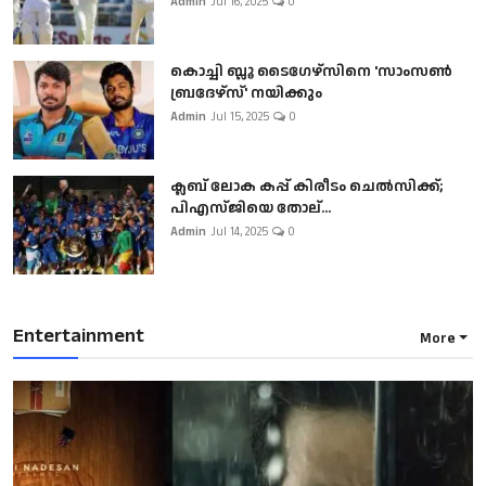
Admin
Jul 16, 2025
0
കൊച്ചി ബ്ലൂ ടൈഗേഴ്സിനെ 'സാംസൺ
ബ്രദേഴ്സ്' നയിക്കും
Admin
Jul 15, 2025
0
ക്ലബ് ലോക കപ്പ് കിരീടം ചെല്‍സിക്ക്;
പിഎസ്ജിയെ തോല്...
Admin
Jul 14, 2025
0
Entertainment
More