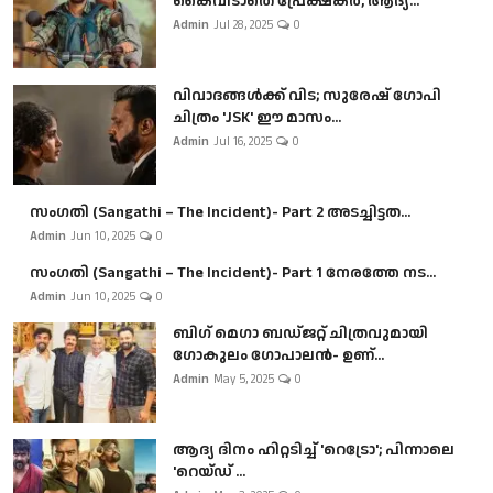
കൈവിടാതെ പ്രേക്ഷകർ, ആദ്യ...
Admin
Jul 28, 2025
0
വിവാദങ്ങൾക്ക് വിട; സുരേഷ് ഗോപി
ചിത്രം 'JSK' ഈ മാസം...
Admin
Jul 16, 2025
0
സംഗതി (Sangathi – The Incident)- Part 2 അടച്ചിട്ടത...
Admin
Jun 10, 2025
0
സംഗതി (Sangathi – The Incident)- Part 1 നേരത്തേ നട...
Admin
Jun 10, 2025
0
ബി​ഗ് മെഗാ ബഡ്ജറ്റ് ചിത്രവുമായി
ഗോകുലം ഗോപാലൻ- ഉണ്...
Admin
May 5, 2025
0
ആദ്യ ദിനം ഹിറ്റടിച്ച് 'റെട്രോ'; പിന്നാലെ
'റെയ്ഡ് ...