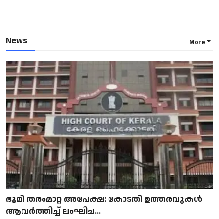
News
More
ഭൂമി തരംമാറ്റ അപേക്ഷ: കോടതി ഉത്തരവുകൾ
ആവർത്തിച്ച് ലംഘിച...