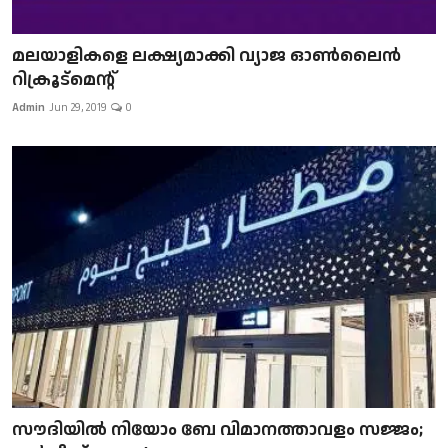
മലയാളികളെ ലക്ഷ്യമാക്കി വ്യാജ ഓൺലൈൻ
റിക്രൂട്മെന്റ്
Admin
Jun 29, 2019
0
സൗദിയിൽ നിയോം ബേ വിമാനത്താവളം സജ്ജം;