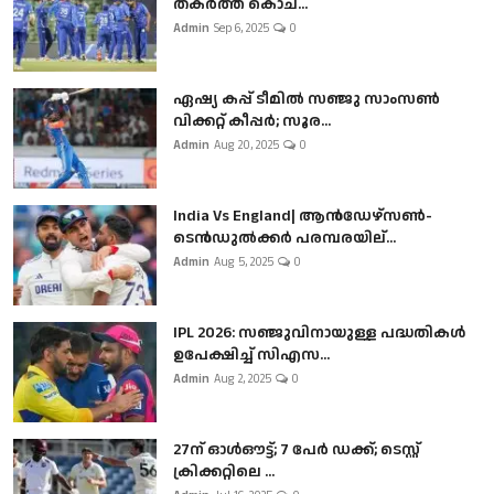
തകർത്ത് കൊച...
Admin
Sep 6, 2025
0
ഏഷ്യ കപ്പ് ടീമിൽ സഞ്ജു സാംസൺ
വിക്കറ്റ് കീപ്പർ; സൂര...
Admin
Aug 20, 2025
0
India Vs England| ആൻഡേഴ്സൺ-
ടെൻഡുല്‍ക്കർ പരമ്പരയില്...
Admin
Aug 5, 2025
0
IPL 2026: സഞ്ജുവിനായുള്ള പദ്ധതികൾ
ഉപേക്ഷിച്ച് സിഎസ...
Admin
Aug 2, 2025
0
27ന് ഓൾഔട്ട്; 7 പേർ ഡക്ക്; ടെസ്റ്റ്
ക്രിക്കറ്റിലെ ...