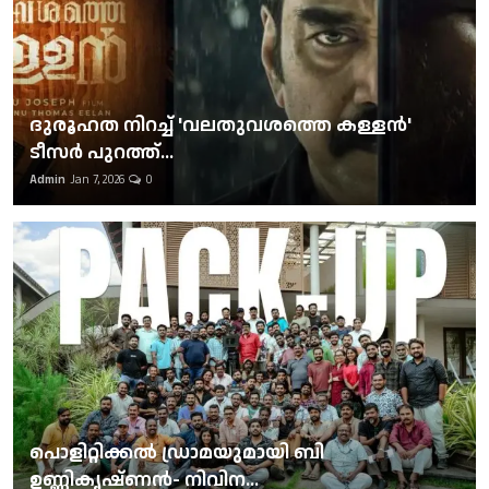
ദുരൂഹത നിറച്ച് 'വലതുവശത്തെ കള്ളന്‍'
ടീസര്‍ പുറത്ത്...
Admin
Jan 7, 2026
0
പൊളിറ്റിക്കല്‍ ഡ്രാമയുമായി ബി
ഉണ്ണികൃഷ്ണന്‍- നിവിന...