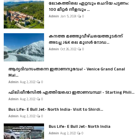
ലോകത്തിലെ ഏറ്റവും ചെറിയ പട്ടണം:
100 മീറ്റർ നീളവും ...
Admin
Jan 5, 2024
0
കനത്ത മഞ്ഞുവീഴ്ചയെത്തുടർന്ന്
അടച്ച J&K ലെ മുഗൾ റോഡ...
Admin
Oct 26, 2022
0
ആദ്യദിവസംതന്നെ ഇതാണനുഭവം! - Venice Grand Canal
Mal...
Admin
Aug 2, 2022
0
ഫിലിപ്പീൻസിൽ എത്തിയപ്പൊ ഇതാണവസ്ഥ! - Starting Phili...
Admin
Aug 2, 2022
0
Bus Life- E Bull Jet- North India- Visit to Shirdi...
Admin
Aug 2, 2022
0
Bus Life- E Bull Jet- North India
Admin
Aug 2, 2022
0