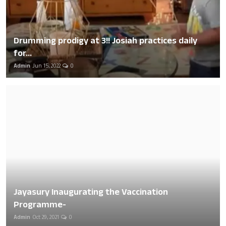
Drumming prodigy at 3!! Josiah practices daily
for...
Admin
Jun 15, 2022
0
Jayasury Inaugurating the Vaccination
Programme-
Admin
Oct 29, 2021
0