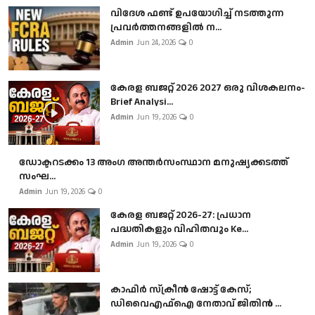
വിദേശ ഫണ്ട് ഉപയോഗിച്ച് നടത്തുന്ന
പ്രവർത്തനങ്ങളിൽ ന...
Admin
Jun 24, 2026
0
കേരള ബജറ്റ് 2026 2027 ഒരു വിശകലനം-
Brief Analysi...
Admin
Jun 19, 2026
0
ഡോക്ടറടക്കം 13 അംഗ അന്തർസംസ്ഥാന മനുഷ്യക്കടത്ത്
സംഘ...
Admin
Jun 19, 2026
0
കേരള ബജറ്റ് 2026-27: പ്രധാന
പദ്ധതികളും വിഹിതവും Ke...
Admin
Jun 19, 2026
0
കാഫിർ സ്‌ക്രീൻ ഷോട്ട് കേസ്;
ഡിവൈഎഫ്ഐ നേതാവ് ജിതിൻ ...