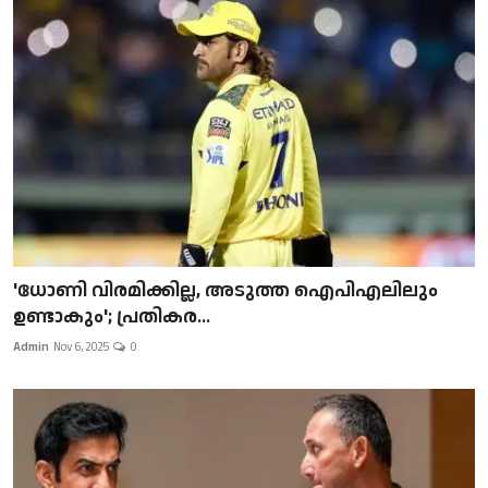
'ധോണി വിരമിക്കില്ല, അടുത്ത ഐപിഎലിലും
ഉണ്ടാകും'; പ്രതികര...
Admin
Nov 6, 2025
0