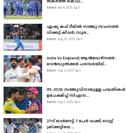
തകർത്ത് കൊച...
Admin
Sep 6, 2025
0
ഏഷ്യ കപ്പ് ടീമിൽ സഞ്ജു സാംസൺ
വിക്കറ്റ് കീപ്പർ; സൂര...
Admin
Aug 20, 2025
0
India Vs England| ആൻഡേഴ്സൺ-
ടെൻഡുല്‍ക്കർ പരമ്പരയില്...
Admin
Aug 5, 2025
0
IPL 2026: സഞ്ജുവിനായുള്ള പദ്ധതികൾ
ഉപേക്ഷിച്ച് സിഎസ...
Admin
Aug 2, 2025
0
27ന് ഓൾഔട്ട്; 7 പേർ ഡക്ക്; ടെസ്റ്റ്
ക്രിക്കറ്റിലെ ...