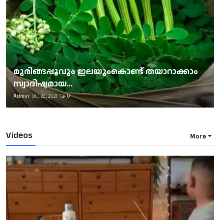
മുരിങ്ങപ്പൂവും ഇലയുംകൊണ്ട് തയാറാക്കാം
സ്വാദിഷ്ടമായ...
Admin
Oct 29, 2021
0
Videos
More