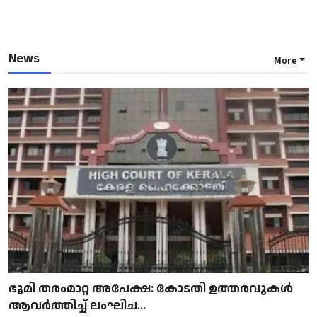
News
More
ഭൂമി തരംമാറ്റ അപേക്ഷ: കോടതി ഉത്തരവുകൾ
ആവർത്തിച്ച് ലംഘിച...