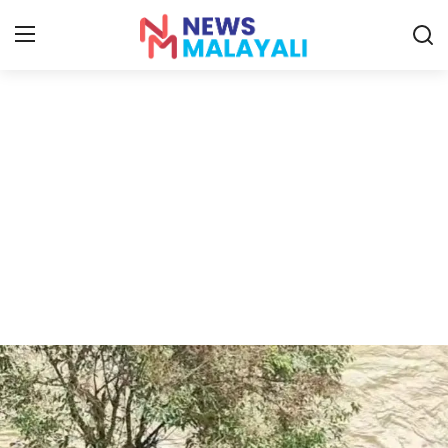
Home
Contact
Gallery
News
Travelers Vlog
Entertainment
Sports
Food