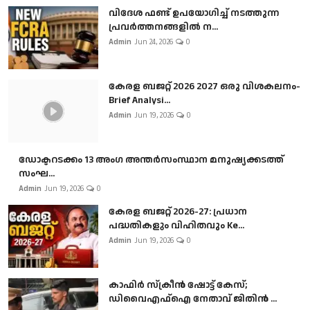
വിദേശ ഫണ്ട് ഉപയോഗിച്ച് നടത്തുന്ന
പ്രവർത്തനങ്ങളിൽ ന...
Admin
Jun 24, 2026
0
കേരള ബജറ്റ് 2026 2027 ഒരു വിശകലനം-
Brief Analysi...
Admin
Jun 19, 2026
0
ഡോക്ടറടക്കം 13 അംഗ അന്തർസംസ്ഥാന മനുഷ്യക്കടത്ത്
സംഘ...
Admin
Jun 19, 2026
0
കേരള ബജറ്റ് 2026-27: പ്രധാന
പദ്ധതികളും വിഹിതവും Ke...
Admin
Jun 19, 2026
0
കാഫിർ സ്‌ക്രീൻ ഷോട്ട് കേസ്;
ഡിവൈഎഫ്ഐ നേതാവ് ജിതിൻ ...