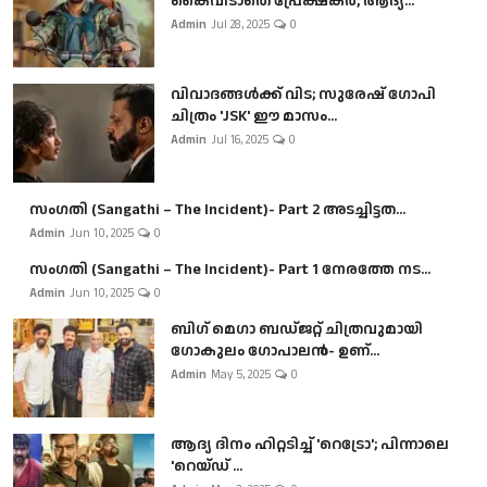
കൈവിടാതെ പ്രേക്ഷകർ, ആദ്യ...
Admin
Jul 28, 2025
0
വിവാദങ്ങൾക്ക് വിട; സുരേഷ് ഗോപി
ചിത്രം 'JSK' ഈ മാസം...
Admin
Jul 16, 2025
0
സംഗതി (Sangathi – The Incident)- Part 2 അടച്ചിട്ടത...
Admin
Jun 10, 2025
0
സംഗതി (Sangathi – The Incident)- Part 1 നേരത്തേ നട...
Admin
Jun 10, 2025
0
ബി​ഗ് മെഗാ ബഡ്ജറ്റ് ചിത്രവുമായി
ഗോകുലം ഗോപാലൻ- ഉണ്...
Admin
May 5, 2025
0
ആദ്യ ദിനം ഹിറ്റടിച്ച് 'റെട്രോ'; പിന്നാലെ
'റെയ്ഡ് ...