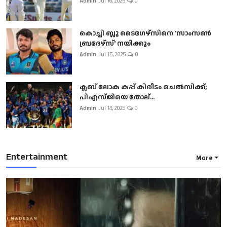
Admin
Jul 16, 2025
0
കൊച്ചി ബ്ലൂ ടൈഗേഴ്സിനെ 'സാംസൺ
ബ്രദേഴ്സ്' നയിക്കും
Admin
Jul 15, 2025
0
ക്ലബ് ലോക കപ്പ് കിരീടം ചെല്‍സിക്ക്;
പിഎസ്ജിയെ തോല്...
Admin
Jul 14, 2025
0
Entertainment
More