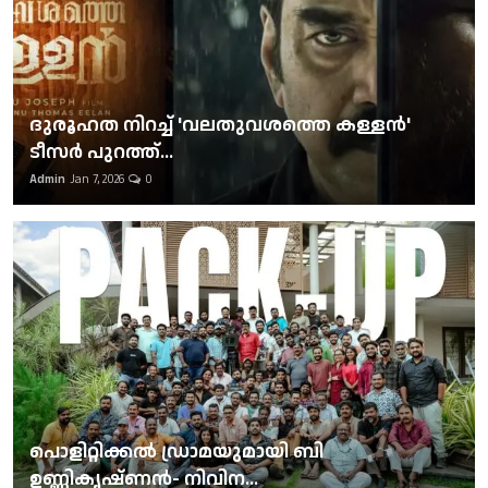
ദുരൂഹത നിറച്ച് 'വലതുവശത്തെ കള്ളന്‍'
ടീസര്‍ പുറത്ത്...
Admin
Jan 7, 2026
0
പൊളിറ്റിക്കല്‍ ഡ്രാമയുമായി ബി
ഉണ്ണികൃഷ്ണന്‍- നിവിന...