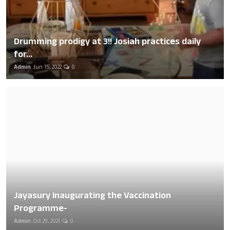
Drumming prodigy at 3!! Josiah practices daily
for...
Admin
Jun 15, 2022
0
Jayasury Inaugurating the Vaccination
Programme-
Admin
Oct 29, 2021
0