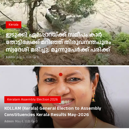
Gulf News
Loksabha Election 2024
Kerala
Technology
ഇടുക്കി ഏലപ്പാറയ്ക്ക് സമീപം കാർ
തോട്ടിലേക്ക് മറിഞ്ഞ് തിരുവനന്തപുരം
Health
സ്വദേശി മരിച്ചു; മൂന്നുപേർക്ക് പരിക്ക്
Admin
Aug 6, 2026
0
Jobs Mall
Automotive
Shop Online
Career
Keralam Assembly Election 2026
KOLLAM (Kerala) General Election to Assembly
Education
Constituencies Kerala Results May-2026
Admin
May 4, 2026
0
Business