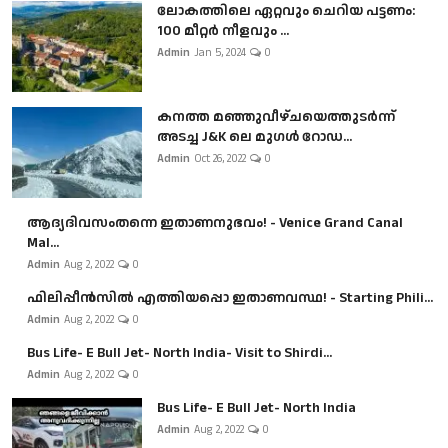
ലോകത്തിലെ ഏറ്റവും ചെറിയ പട്ടണം:
100 മീറ്റർ നീളവും ...
Admin
Jan 5, 2024
0
കനത്ത മഞ്ഞുവീഴ്ചയെത്തുടർന്ന്
അടച്ച J&K ലെ മുഗൾ റോഡ...
Admin
Oct 26, 2022
0
ആദ്യദിവസംതന്നെ ഇതാണനുഭവം! - Venice Grand Canal
Mal...
Admin
Aug 2, 2022
0
ഫിലിപ്പീൻസിൽ എത്തിയപ്പൊ ഇതാണവസ്ഥ! - Starting Phili...
Admin
Aug 2, 2022
0
Bus Life- E Bull Jet- North India- Visit to Shirdi...
Admin
Aug 2, 2022
0
Bus Life- E Bull Jet- North India
Admin
Aug 2, 2022
0