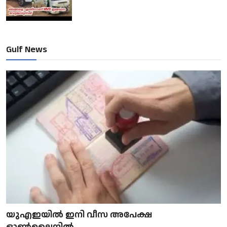
Gulf News
യുഎഇയിൽ ഇനി വീസ അപേക്ഷ
ഓൺലൈനിൽ