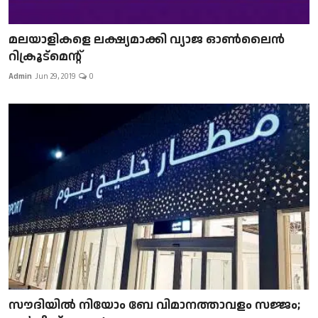
മലയാളികളെ ലക്ഷ്യമാക്കി വ്യാജ ഓൺലൈൻ
റിക്രൂട്മെന്റ്
Admin
Jun 29, 2019
0
സൗദിയിൽ നിയോം ബേ വിമാനത്താവളം സജ്ജം;