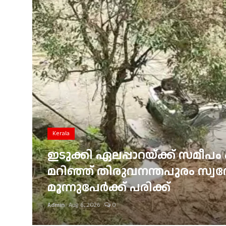
Gulf News
Loksabha Election 2024
Technology
Health
Jobs Mall
Automotive
Kerala
Shop Online
ഇടുക്കി ഏലപ്പാറയ്ക്ക് സമീപം 
്
മറിഞ്ഞ് തിരുവനന്തപുരം സ്വദേശ
Career
മൂന്നുപേർക്ക് പരിക്ക്
Education
Admin
Aug 6, 2026
0
Business