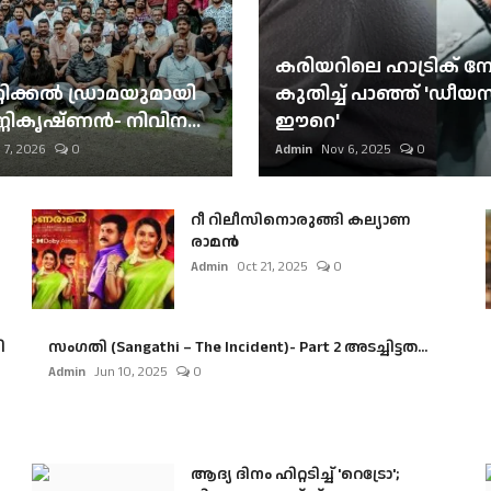
കരിയറിലെ ഹാട്രിക് നേട്
റിക്കല്‍ ഡ്രാമയുമായി
കുതിച്ച് പാഞ്ഞ് 'ഡീയസ
ണികൃഷ്ണന്‍- നിവിന...
ഈറെ'
 7, 2026
0
Admin
Nov 6, 2025
0
റീ റിലീസിനൊരുങ്ങി കല്യാണ
രാമൻ
Admin
Oct 21, 2025
0
ി
സംഗതി (Sangathi – The Incident)- Part 2 അടച്ചിട്ടത...
Admin
Jun 10, 2025
0
ആദ്യ ദിനം ഹിറ്റടിച്ച് 'റെട്രോ';