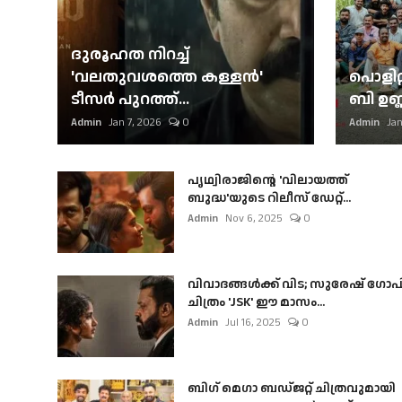
ദുരൂഹത നിറച്ച്
'വലതുവശത്തെ കള്ളന്‍'
പൊളിറ്
ടീസര്‍ പുറത്ത്...
ബി ഉണ്
Admin
Jan 7, 2026
0
Admin
Jan
പൃഥ്വിരാജിന്റെ 'വിലായത്ത്
ബുദ്ധ'യുടെ റിലീസ് ഡേറ്റ്...
Admin
Nov 6, 2025
0
വിവാദങ്ങൾക്ക് വിട; സുരേഷ് ഗോപ
ചിത്രം 'JSK' ഈ മാസം...
Admin
Jul 16, 2025
0
ബി​ഗ് മെഗാ ബഡ്ജറ്റ് ചിത്രവുമായി