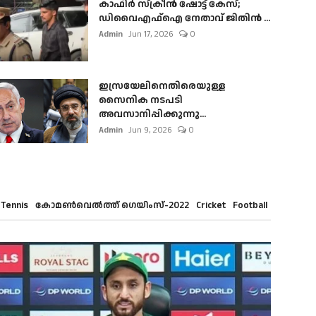
കാഫിർ സ്‌ക്രീൻ ഷോട്ട് കേസ്;
ഡിവൈഎഫ്ഐ നേതാവ് ജിതിൻ ...
Admin
Jun 17, 2026
0
ഇസ്രയേലിനെതിരെയുള്ള
സൈനിക നടപടി
അവസാനിപ്പിക്കുന്നു...
Admin
Jun 9, 2026
0
Tennis
കോമൺവെൽത്ത് ഗെയിംസ്-2022
Cricket
Football