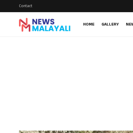
Contact
HOME
GALLERY
NE
Home
Contact
Gallery
News
Travelers Vlog
Entertainment
Sports
Food