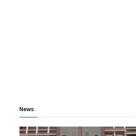
Local News
Earn Money
Tutorials
Malayalam
News