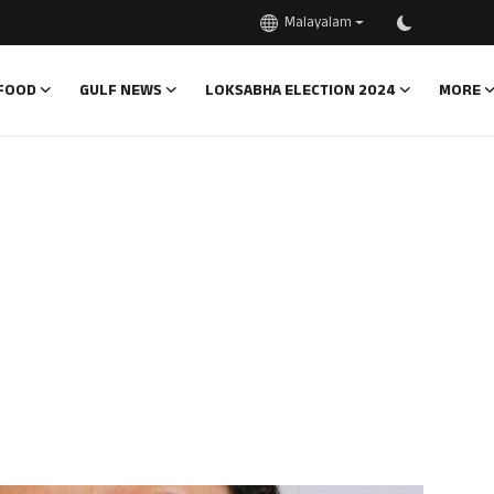
Malayalam
FOOD
GULF NEWS
LOKSABHA ELECTION 2024
MORE