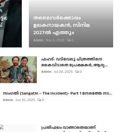
ടം;
തലൈവര്‍ക്കൊപ്പം
്
ഉലകനായകന്‍, സിനിമ
2027ല്‍ എത്തും
Admin
Nov 6, 2025
0
ഫഹദ്- വടിവേലു ചിത്രത്തിനെ
കൈവിടാതെ പ്രേക്ഷകർ, ആദ്യ...
Admin
Jul 28, 2025
0
സംഗതി (Sangathi – The Incident)- Part 1 നേരത്തേ നട...
Admin
Jun 10, 2025
0
പ്രതിഫലം വാങ്ങാതെയാണ്