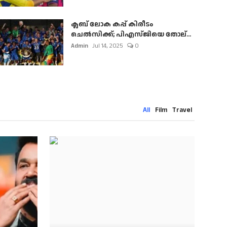
ക്ലബ് ലോക കപ്പ് കിരീടം
ചെല്‍സിക്ക്; പിഎസ്ജിയെ തോല്...
Admin
Jul 14, 2025
0
All
Film
Travel