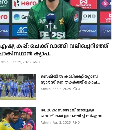
ഏഷ്യ കപ്പ്: ചെക്ക് വാങ്ങി വലിച്ചെറിഞ്ഞ്
പാകിസ്ഥാൻ ക്യാപ...
Admin
Sep 29, 2025
0
സെമിയിൽ കാലിക്കറ്റ് ഗ്ലോബ്
സ്റ്റാർസിനെ തകർത്ത് കൊച...
Admin
Sep 6, 2025
0
IPL 2026: സഞ്ജുവിനായുള്ള
പദ്ധതികൾ ഉപേക്ഷിച്ച് സിഎസ...
Admin
Aug 2, 2025
0