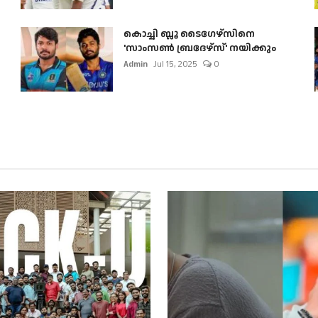
കൊച്ചി ബ്ലൂ ടൈഗേഴ്സിനെ
'സാംസൺ ബ്രദേഴ്സ്' നയിക്കും
Admin
Jul 15, 2025
0