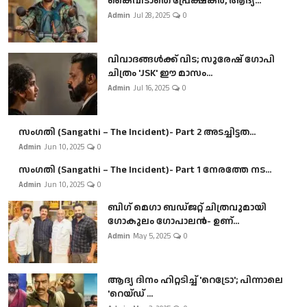
കൈവിടാതെ പ്രേക്ഷകർ, ആദ്യ...
Admin
Jul 28, 2025
0
വിവാദങ്ങൾക്ക് വിട; സുരേഷ് ഗോപി
ചിത്രം 'JSK' ഈ മാസം...
Admin
Jul 16, 2025
0
സംഗതി (Sangathi – The Incident)- Part 2 അടച്ചിട്ടത...
Admin
Jun 10, 2025
0
സംഗതി (Sangathi – The Incident)- Part 1 നേരത്തേ നട...
Admin
Jun 10, 2025
0
ബി​ഗ് മെഗാ ബഡ്ജറ്റ് ചിത്രവുമായി
ഗോകുലം ഗോപാലൻ- ഉണ്...
Admin
May 5, 2025
0
ആദ്യ ദിനം ഹിറ്റടിച്ച് 'റെട്രോ'; പിന്നാലെ
'റെയ്ഡ് ...