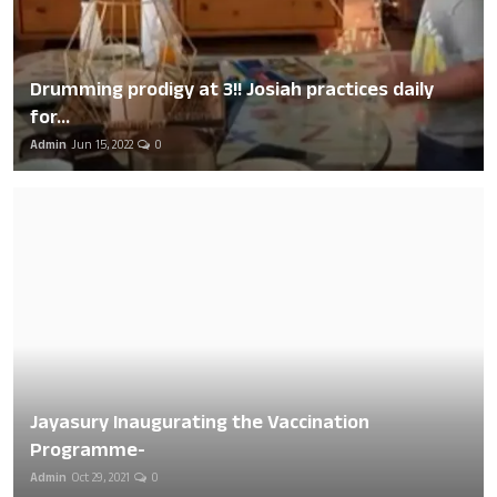
Drumming prodigy at 3!! Josiah practices daily
for...
Admin
Jun 15, 2022
0
Jayasury Inaugurating the Vaccination
Programme-
Admin
Oct 29, 2021
0