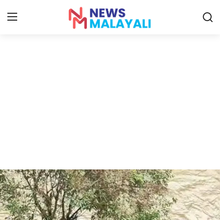
Home
Contact
Gallery
News
Travelers Vlog
Entertainment
Sports
Food