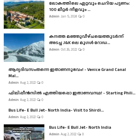
ലോകത്തിലെ ഏറ്റവും ചെറിയ പട്ടണം:
100 മീറ്റർ നീളവും ...
Admin
Jan 5, 2024
0
കനത്ത മഞ്ഞുവീഴ്ചയെത്തുടർന്ന്
അടച്ച J&K ലെ മുഗൾ റോഡ...
Admin
Oct 26, 2022
0
ആദ്യദിവസംതന്നെ ഇതാണനുഭവം! - Venice Grand Canal
Mal...
Admin
Aug 2, 2022
0
ഫിലിപ്പീൻസിൽ എത്തിയപ്പൊ ഇതാണവസ്ഥ! - Starting Phili...
Admin
Aug 2, 2022
0
Bus Life- E Bull Jet- North India- Visit to Shirdi...
Admin
Aug 2, 2022
0
Bus Life- E Bull Jet- North India
Admin
Aug 2, 2022
0