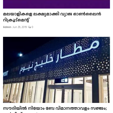
മലയാളികളെ ലക്ഷ്യമാക്കി വ്യാജ ഓൺലൈൻ
റിക്രൂട്മെന്റ്
Admin
Jun 29, 2019
0
സൗദിയിൽ നിയോം ബേ വിമാനത്താവളം സജ്ജം;