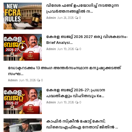
വിദേശ ഫണ്ട് ഉപയോഗിച്ച് നടത്തുന്ന
പ്രവർത്തനങ്ങളിൽ ന...
Admin
Jun 24, 2026
0
കേരള ബജറ്റ് 2026 2027 ഒരു വിശകലനം-
Brief Analysi...
Admin
Jun 19, 2026
0
ഡോക്ടറടക്കം 13 അംഗ അന്തർസംസ്ഥാന മനുഷ്യക്കടത്ത്
സംഘ...
Admin
Jun 19, 2026
0
കേരള ബജറ്റ് 2026-27: പ്രധാന
പദ്ധതികളും വിഹിതവും Ke...
Admin
Jun 19, 2026
0
കാഫിർ സ്‌ക്രീൻ ഷോട്ട് കേസ്;
ഡിവൈഎഫ്ഐ നേതാവ് ജിതിൻ ...