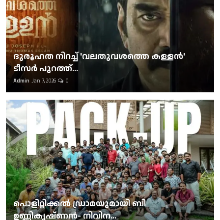
ദുരൂഹത നിറച്ച് 'വലതുവശത്തെ കള്ളന്‍'
ടീസര്‍ പുറത്ത്...
Admin
Jan 7, 2026
0
പൊളിറ്റിക്കല്‍ ഡ്രാമയുമായി ബി
ഉണ്ണികൃഷ്ണന്‍- നിവിന...