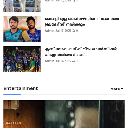
Admin
Jul 16, 2025
0
കൊച്ചി ബ്ലൂ ടൈഗേഴ്സിനെ 'സാംസൺ
ബ്രദേഴ്സ്' നയിക്കും
Admin
Jul 15, 2025
0
ക്ലബ് ലോക കപ്പ് കിരീടം ചെല്‍സിക്ക്;
പിഎസ്ജിയെ തോല്...
Admin
Jul 14, 2025
0
Entertainment
More