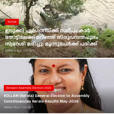
Gulf News
Loksabha Election 2024
Kerala
Technology
ഇടുക്കി ഏലപ്പാറയ്ക്ക് സമീപം കാർ
തോട്ടിലേക്ക് മറിഞ്ഞ് തിരുവനന്തപുരം
Health
സ്വദേശി മരിച്ചു; മൂന്നുപേർക്ക് പരിക്ക്
Admin
Aug 6, 2026
0
Jobs Mall
Automotive
Shop Online
Career
Keralam Assembly Election 2026
KOLLAM (Kerala) General Election to Assembly
Education
Constituencies Kerala Results May-2026
Admin
May 4, 2026
0
Business