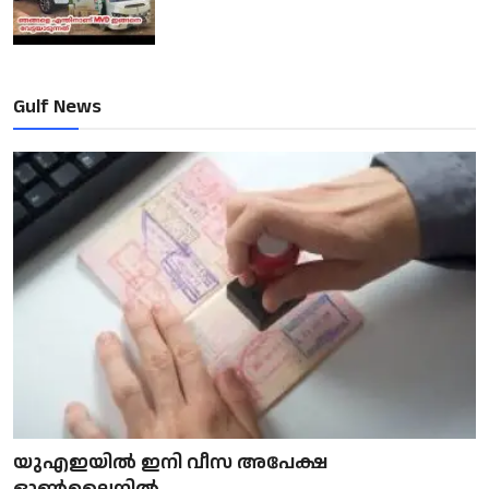
Gulf News
യുഎഇയിൽ ഇനി വീസ അപേക്ഷ
ഓൺലൈനിൽ