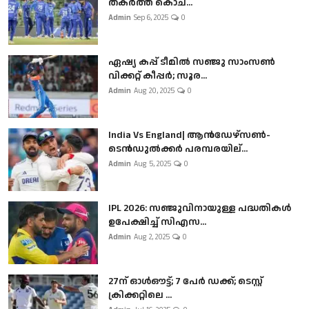
തകർത്ത് കൊച...
Admin
Sep 6, 2025
0
ഏഷ്യ കപ്പ് ടീമിൽ സഞ്ജു സാംസൺ
വിക്കറ്റ് കീപ്പർ; സൂര...
Admin
Aug 20, 2025
0
India Vs England| ആൻഡേഴ്സൺ-
ടെൻഡുല്‍ക്കർ പരമ്പരയില്...
Admin
Aug 5, 2025
0
IPL 2026: സഞ്ജുവിനായുള്ള പദ്ധതികൾ
ഉപേക്ഷിച്ച് സിഎസ...
Admin
Aug 2, 2025
0
27ന് ഓൾഔട്ട്; 7 പേർ ഡക്ക്; ടെസ്റ്റ്
ക്രിക്കറ്റിലെ ...