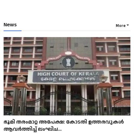
News
More
ഭൂമി തരംമാറ്റ അപേക്ഷ: കോടതി ഉത്തരവുകൾ
ആവർത്തിച്ച് ലംഘിച...