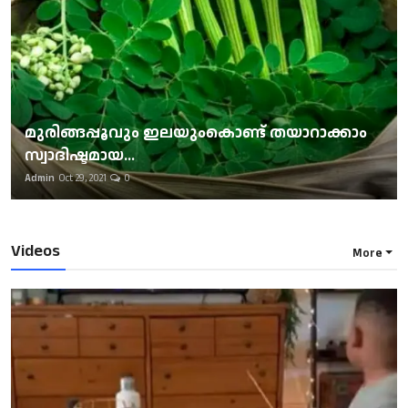
മുരിങ്ങപ്പൂവും ഇലയുംകൊണ്ട് തയാറാക്കാം
സ്വാദിഷ്ടമായ...
Admin
Oct 29, 2021
0
Videos
More