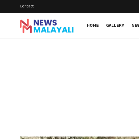
Contact
HOME
GALLERY
NE
Home
Contact
Gallery
News
Travelers Vlog
Entertainment
Sports
Food