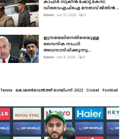
കാഫിർ സ്‌ക്രീൻ ഷോട്ട് കേസ്;
ഡിവൈഎഫ്ഐ നേതാവ് ജിതിൻ ...
Admin
Jun 17, 2026
0
ഇസ്രയേലിനെതിരെയുള്ള
സൈനിക നടപടി
അവസാനിപ്പിക്കുന്നു...
Admin
Jun 9, 2026
0
Tennis
കോമൺവെൽത്ത് ഗെയിംസ്-2022
Cricket
Football