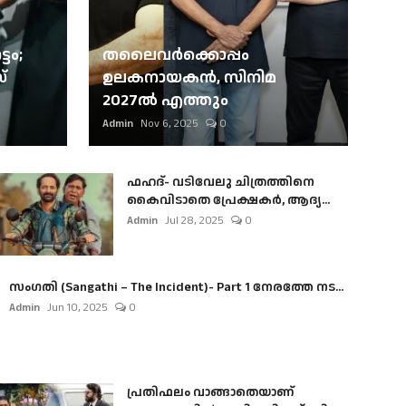
ടം;
തലൈവര്‍ക്കൊപ്പം
്
ഉലകനായകന്‍, സിനിമ
2027ല്‍ എത്തും
Admin
Nov 6, 2025
0
ഫഹദ്- വടിവേലു ചിത്രത്തിനെ
കൈവിടാതെ പ്രേക്ഷകർ, ആദ്യ...
Admin
Jul 28, 2025
0
സംഗതി (Sangathi – The Incident)- Part 1 നേരത്തേ നട...
Admin
Jun 10, 2025
0
പ്രതിഫലം വാങ്ങാതെയാണ്