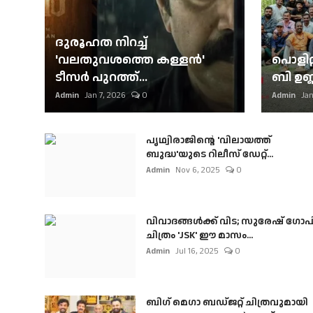
ദുരൂഹത നിറച്ച്
'വലതുവശത്തെ കള്ളന്‍'
പൊളിറ്
ടീസര്‍ പുറത്ത്...
ബി ഉണ്
Admin
Jan 7, 2026
0
Admin
Jan
പൃഥ്വിരാജിന്റെ 'വിലായത്ത്
ബുദ്ധ'യുടെ റിലീസ് ഡേറ്റ്...
Admin
Nov 6, 2025
0
വിവാദങ്ങൾക്ക് വിട; സുരേഷ് ഗോപ
ചിത്രം 'JSK' ഈ മാസം...
Admin
Jul 16, 2025
0
ബി​ഗ് മെഗാ ബഡ്ജറ്റ് ചിത്രവുമായി