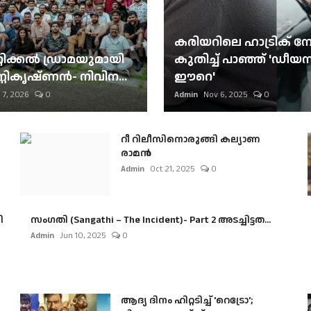
കരിയറിലെ ഹാട്രിക് നേട്
റിക്കല്‍ ഡ്രാമയുമായി
കുതിച്ച് പാഞ്ഞ് 'ഡീയസ
ണികൃഷ്ണന്‍- നിവിന...
ഈറെ'
 7, 2026
0
Admin
Nov 6, 2025
0
റീ റിലീസിനൊരുങ്ങി കല്യാണ
രാമൻ
Admin
Oct 21, 2025
0
ി
സംഗതി (Sangathi – The Incident)- Part 2 അടച്ചിട്ടത...
Admin
Jun 10, 2025
0
ആദ്യ ദിനം ഹിറ്റടിച്ച് 'റെട്രോ';