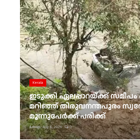
Gulf News
Loksabha Election 2024
Technology
Health
Jobs Mall
Automotive
Kerala
Shop Online
ഇടുക്കി ഏലപ്പാറയ്ക്ക് സമീപം 
്
മറിഞ്ഞ് തിരുവനന്തപുരം സ്വദേശ
Career
മൂന്നുപേർക്ക് പരിക്ക്
Education
Admin
Aug 6, 2026
0
Business