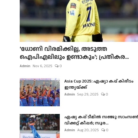
'ധോണി വിരമിക്കില്ല, അടുത്ത
ഐപിഎലിലും ഉണ്ടാകും'; പ്രതികര...
Admin
Nov 6, 2025
0
Asia Cup 2025: ഏഷ്യാ കപ്പ് കിരീടം
ഇന്ത്യയ്ക്ക്
Admin
Sep 29, 2025
0
ഏഷ്യ കപ്പ് ടീമിൽ സഞ്ജു സാംസ
വിക്കറ്റ് കീപ്പർ; സൂര...
Admin
Aug 20, 2025
0