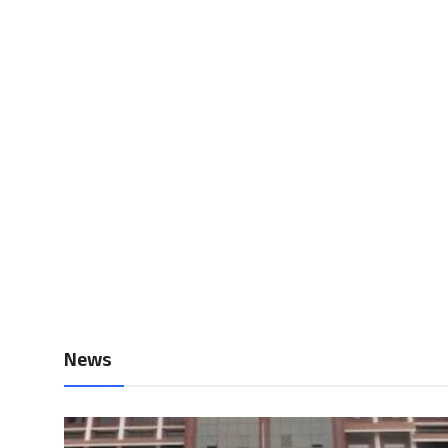
Local News
Earn Money
Tutorials
Malayalam
News