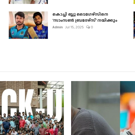
കൊച്ചി ബ്ലൂ ടൈഗേഴ്സിനെ
'സാംസൺ ബ്രദേഴ്സ്' നയിക്കും
Admin
Jul 15, 2025
0