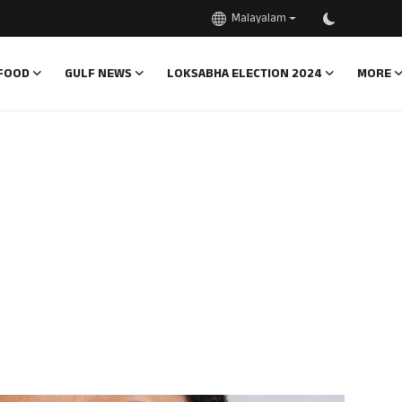
Malayalam
FOOD
GULF NEWS
LOKSABHA ELECTION 2024
MORE