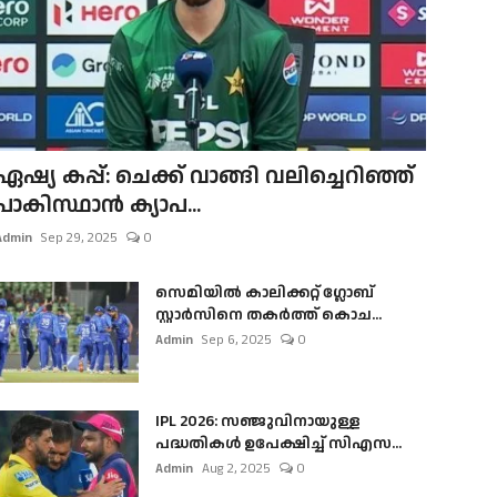
ഏഷ്യ കപ്പ്: ചെക്ക് വാങ്ങി വലിച്ചെറിഞ്ഞ്
പാകിസ്ഥാൻ ക്യാപ...
Admin
Sep 29, 2025
0
സെമിയിൽ കാലിക്കറ്റ് ഗ്ലോബ്
സ്റ്റാർസിനെ തകർത്ത് കൊച...
Admin
Sep 6, 2025
0
IPL 2026: സഞ്ജുവിനായുള്ള
പദ്ധതികൾ ഉപേക്ഷിച്ച് സിഎസ...
Admin
Aug 2, 2025
0