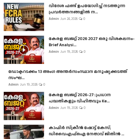
വിദേശ ഫണ്ട് ഉപയോഗിച്ച് നടത്തുന്ന
പ്രവർത്തനങ്ങളിൽ ന...
Admin
Jun 24, 2026
0
കേരള ബജറ്റ് 2026 2027 ഒരു വിശകലനം-
Brief Analysi...
Admin
Jun 19, 2026
0
ഡോക്ടറടക്കം 13 അംഗ അന്തർസംസ്ഥാന മനുഷ്യക്കടത്ത്
സംഘ...
Admin
Jun 19, 2026
0
കേരള ബജറ്റ് 2026-27: പ്രധാന
പദ്ധതികളും വിഹിതവും Ke...
Admin
Jun 19, 2026
0
കാഫിർ സ്‌ക്രീൻ ഷോട്ട് കേസ്;
ഡിവൈഎഫ്ഐ നേതാവ് ജിതിൻ ...