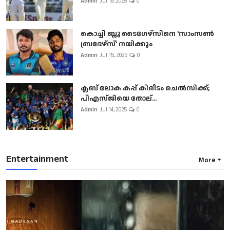
Admin
Jul 16, 2025
0
കൊച്ചി ബ്ലൂ ടൈഗേഴ്സിനെ 'സാംസൺ
ബ്രദേഴ്സ്' നയിക്കും
Admin
Jul 15, 2025
0
ക്ലബ് ലോക കപ്പ് കിരീടം ചെല്‍സിക്ക്;
പിഎസ്ജിയെ തോല്...
Admin
Jul 14, 2025
0
Entertainment
More