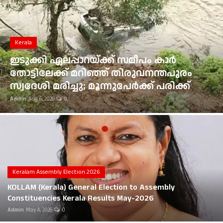
Gulf News
Loksabha Election 2024
Kerala
Technology
ഇടുക്കി ഏലപ്പാറയ്ക്ക് സമീപം കാർ
തോട്ടിലേക്ക് മറിഞ്ഞ് തിരുവനന്തപുരം
Health
സ്വദേശി മരിച്ചു; മൂന്നുപേർക്ക് പരിക്ക്
Admin
Aug 6, 2026
0
Jobs Mall
Automotive
Shop Online
Career
Keralam Assembly Election 2026
KOLLAM (Kerala) General Election to Assembly
Education
Constituencies Kerala Results May-2026
Admin
May 4, 2026
0
Business