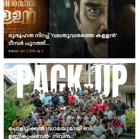
ദുരൂഹത നിറച്ച് 'വലതുവശത്തെ കള്ളന്‍'
ടീസര്‍ പുറത്ത്...
Admin
Jan 7, 2026
0
പൊളിറ്റിക്കല്‍ ഡ്രാമയുമായി ബി
ഉണ്ണികൃഷ്ണന്‍- നിവിന...