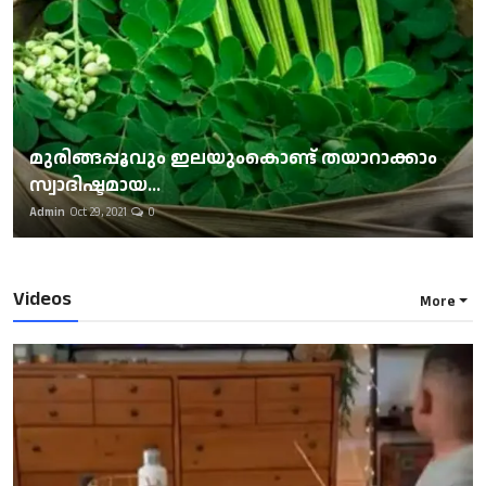
മുരിങ്ങപ്പൂവും ഇലയുംകൊണ്ട് തയാറാക്കാം
സ്വാദിഷ്ടമായ...
Admin
Oct 29, 2021
0
Videos
More