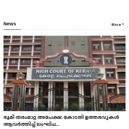
News
More
ഭൂമി തരംമാറ്റ അപേക്ഷ: കോടതി ഉത്തരവുകൾ
ആവർത്തിച്ച് ലംഘിച...