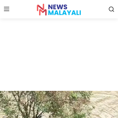
Home
Contact
Gallery
News
Travelers Vlog
Entertainment
Sports
Food