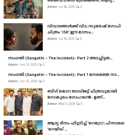
കൈവിടാതെ പ്രേക്ഷകർ, ആദ്യ...
Admin
Jul 28, 2025
0
വിവാദങ്ങൾക്ക് വിട; സുരേഷ് ഗോപി
ചിത്രം 'JSK' ഈ മാസം...
Admin
Jul 16, 2025
0
സംഗതി (Sangathi – The Incident)- Part 2 അടച്ചിട്ടത...
Admin
Jun 10, 2025
0
സംഗതി (Sangathi – The Incident)- Part 1 നേരത്തേ നട...
Admin
Jun 10, 2025
0
ബി​ഗ് മെഗാ ബഡ്ജറ്റ് ചിത്രവുമായി
ഗോകുലം ഗോപാലൻ- ഉണ്...
Admin
May 5, 2025
0
ആദ്യ ദിനം ഹിറ്റടിച്ച് 'റെട്രോ'; പിന്നാലെ
'റെയ്ഡ് ...