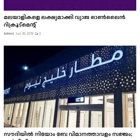
മലയാളികളെ ലക്ഷ്യമാക്കി വ്യാജ ഓൺലൈൻ
റിക്രൂട്മെന്റ്
Admin
Jun 29, 2019
0
സൗദിയിൽ നിയോം ബേ വിമാനത്താവളം സജ്ജം;