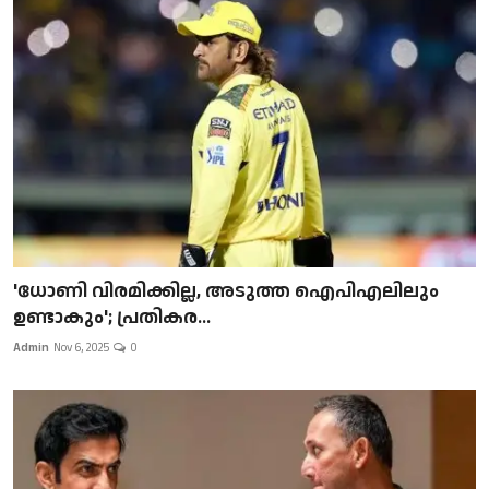
'ധോണി വിരമിക്കില്ല, അടുത്ത ഐപിഎലിലും
ഉണ്ടാകും'; പ്രതികര...
Admin
Nov 6, 2025
0