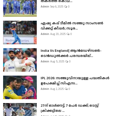
തകർത്ത് കൊച...
Admin
Sep 6, 2025
0
ഏഷ്യ കപ്പ് ടീമിൽ സഞ്ജു സാംസൺ
വിക്കറ്റ് കീപ്പർ; സൂര...
Admin
Aug 20, 2025
0
India Vs England| ആൻഡേഴ്സൺ-
ടെൻഡുല്‍ക്കർ പരമ്പരയില്...
Admin
Aug 5, 2025
0
IPL 2026: സഞ്ജുവിനായുള്ള പദ്ധതികൾ
ഉപേക്ഷിച്ച് സിഎസ...
Admin
Aug 2, 2025
0
27ന് ഓൾഔട്ട്; 7 പേർ ഡക്ക്; ടെസ്റ്റ്
ക്രിക്കറ്റിലെ ...