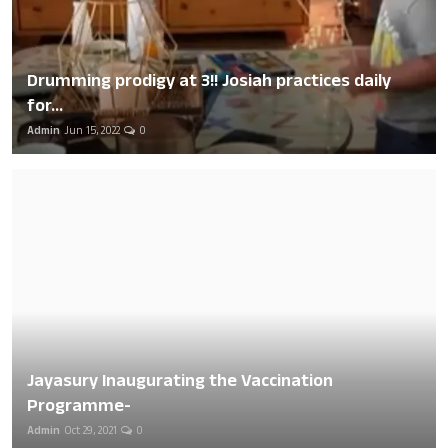
Drumming prodigy at 3!! Josiah practices daily
for...
Admin
Jun 15, 2022
0
Jayasury Inaugurating the Vaccination
Programme-
Admin
Oct 29, 2021
0