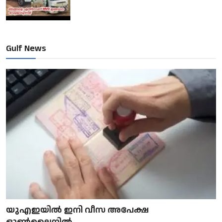
Gulf News
യുഎഇയിൽ ഇനി വീസ അപേക്ഷ
ഓൺലൈനിൽ