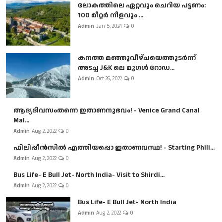
ലോകത്തിലെ ഏറ്റവും ചെറിയ പട്ടണം:
100 മീറ്റർ നീളവും ...
Admin
Jan 5, 2024
0
കനത്ത മഞ്ഞുവീഴ്ചയെത്തുടർന്ന്
അടച്ച J&K ലെ മുഗൾ റോഡ...
Admin
Oct 26, 2022
0
ആദ്യദിവസംതന്നെ ഇതാണനുഭവം! - Venice Grand Canal
Mal...
Admin
Aug 2, 2022
0
ഫിലിപ്പീൻസിൽ എത്തിയപ്പൊ ഇതാണവസ്ഥ! - Starting Phili...
Admin
Aug 2, 2022
0
Bus Life- E Bull Jet- North India- Visit to Shirdi...
Admin
Aug 2, 2022
0
Bus Life- E Bull Jet- North India
Admin
Aug 2, 2022
0