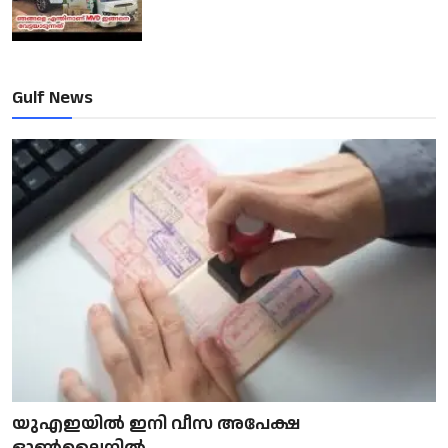
Gulf News
യുഎഇയിൽ ഇനി വീസ അപേക്ഷ
ഓൺലൈനിൽ