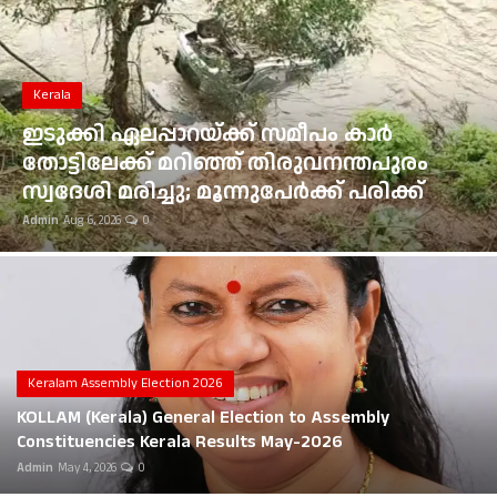
Gulf News
Loksabha Election 2024
Kerala
Technology
ഇടുക്കി ഏലപ്പാറയ്ക്ക് സമീപം കാർ
തോട്ടിലേക്ക് മറിഞ്ഞ് തിരുവനന്തപുരം
Health
സ്വദേശി മരിച്ചു; മൂന്നുപേർക്ക് പരിക്ക്
Admin
Aug 6, 2026
0
Jobs Mall
Automotive
Shop Online
Career
Keralam Assembly Election 2026
KOLLAM (Kerala) General Election to Assembly
Education
Constituencies Kerala Results May-2026
Admin
May 4, 2026
0
Business