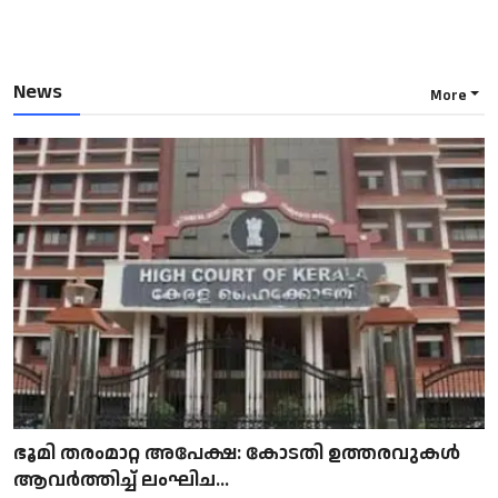
News
More
ഭൂമി തരംമാറ്റ അപേക്ഷ: കോടതി ഉത്തരവുകൾ
ആവർത്തിച്ച് ലംഘിച...