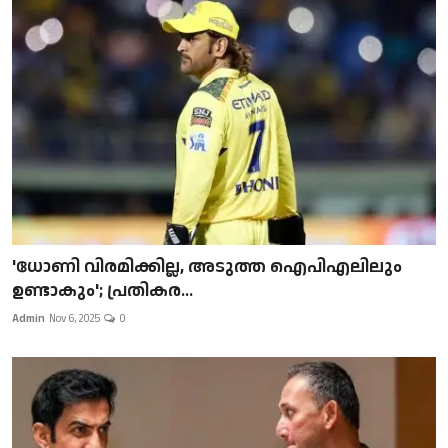
'ധോണി വിരമിക്കില്ല, അടുത്ത ഐപിഎലിലും
ഉണ്ടാകും'; പ്രതികര...
Admin
Nov 6, 2025
0