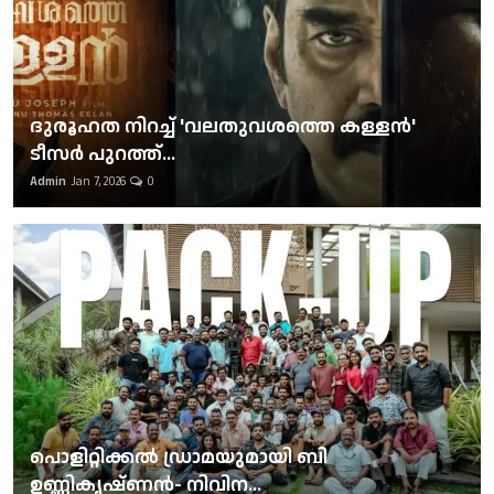
ദുരൂഹത നിറച്ച് 'വലതുവശത്തെ കള്ളന്‍'
ടീസര്‍ പുറത്ത്...
Admin
Jan 7, 2026
0
പൊളിറ്റിക്കല്‍ ഡ്രാമയുമായി ബി
ഉണ്ണികൃഷ്ണന്‍- നിവിന...