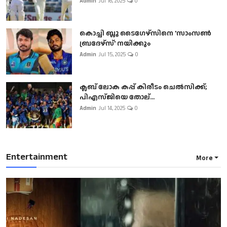
Admin
Jul 16, 2025
0
കൊച്ചി ബ്ലൂ ടൈഗേഴ്സിനെ 'സാംസൺ
ബ്രദേഴ്സ്' നയിക്കും
Admin
Jul 15, 2025
0
ക്ലബ് ലോക കപ്പ് കിരീടം ചെല്‍സിക്ക്;
പിഎസ്ജിയെ തോല്...
Admin
Jul 14, 2025
0
Entertainment
More