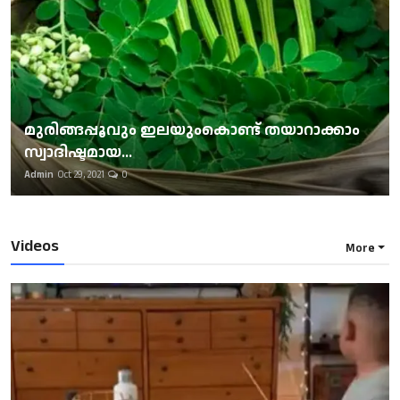
മുരിങ്ങപ്പൂവും ഇലയുംകൊണ്ട് തയാറാക്കാം
സ്വാദിഷ്ടമായ...
Admin
Oct 29, 2021
0
Videos
More