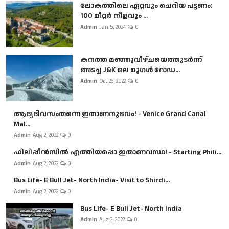
ലോകത്തിലെ ഏറ്റവും ചെറിയ പട്ടണം:
100 മീറ്റർ നീളവും ...
Admin
Jan 5, 2024
0
കനത്ത മഞ്ഞുവീഴ്ചയെത്തുടർന്ന്
അടച്ച J&K ലെ മുഗൾ റോഡ...
Admin
Oct 26, 2022
0
ആദ്യദിവസംതന്നെ ഇതാണനുഭവം! - Venice Grand Canal
Mal...
Admin
Aug 2, 2022
0
ഫിലിപ്പീൻസിൽ എത്തിയപ്പൊ ഇതാണവസ്ഥ! - Starting Phili...
Admin
Aug 2, 2022
0
Bus Life- E Bull Jet- North India- Visit to Shirdi...
Admin
Aug 2, 2022
0
Bus Life- E Bull Jet- North India
Admin
Aug 2, 2022
0