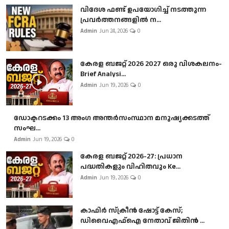
വിദേശ ഫണ്ട് ഉപയോഗിച്ച് നടത്തുന്ന
പ്രവർത്തനങ്ങളിൽ ന...
Admin
Jun 24, 2026
0
കേരള ബജറ്റ് 2026 2027 ഒരു വിശകലനം-
Brief Analysi...
Admin
Jun 19, 2026
0
ഡോക്ടറടക്കം 13 അംഗ അന്തർസംസ്ഥാന മനുഷ്യക്കടത്ത്
സംഘ...
Admin
Jun 19, 2026
0
കേരള ബജറ്റ് 2026-27: പ്രധാന
പദ്ധതികളും വിഹിതവും Ke...
Admin
Jun 19, 2026
0
കാഫിർ സ്‌ക്രീൻ ഷോട്ട് കേസ്;
ഡിവൈഎഫ്ഐ നേതാവ് ജിതിൻ ...