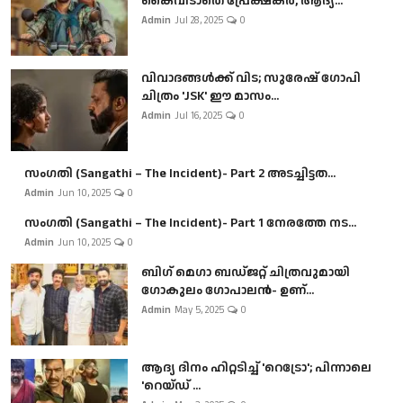
കൈവിടാതെ പ്രേക്ഷകർ, ആദ്യ...
Admin
Jul 28, 2025
0
വിവാദങ്ങൾക്ക് വിട; സുരേഷ് ഗോപി
ചിത്രം 'JSK' ഈ മാസം...
Admin
Jul 16, 2025
0
സംഗതി (Sangathi – The Incident)- Part 2 അടച്ചിട്ടത...
Admin
Jun 10, 2025
0
സംഗതി (Sangathi – The Incident)- Part 1 നേരത്തേ നട...
Admin
Jun 10, 2025
0
ബി​ഗ് മെഗാ ബഡ്ജറ്റ് ചിത്രവുമായി
ഗോകുലം ഗോപാലൻ- ഉണ്...
Admin
May 5, 2025
0
ആദ്യ ദിനം ഹിറ്റടിച്ച് 'റെട്രോ'; പിന്നാലെ
'റെയ്ഡ് ...