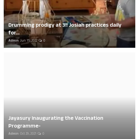
Drumming prodigy at 3!! Josiah practices daily
for...
Admin
Jun 15, 2022
0
Jayasury Inaugurating the Vaccination
Programme-
Admin
Oct 29, 2021
0