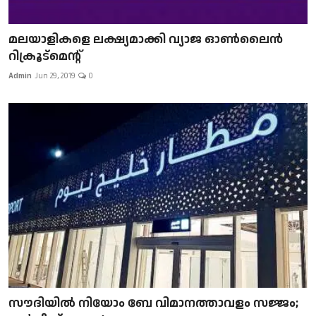
മലയാളികളെ ലക്ഷ്യമാക്കി വ്യാജ ഓൺലൈൻ
റിക്രൂട്മെന്റ്
Admin
Jun 29, 2019
0
സൗദിയിൽ നിയോം ബേ വിമാനത്താവളം സജ്ജം;