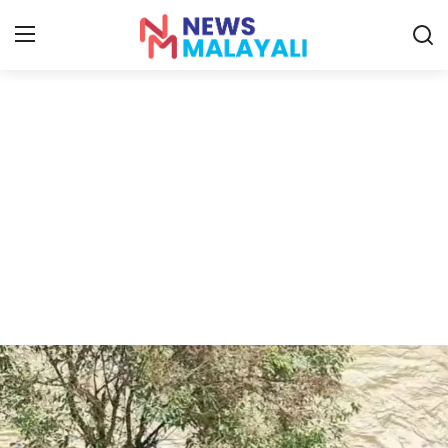
Home
Contact
Gallery
News
Travelers Vlog
Entertainment
Sports
Food