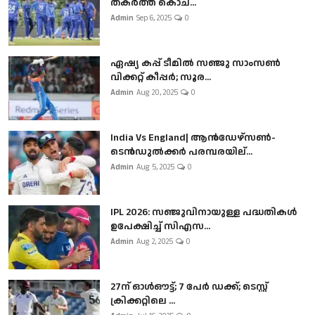
തകർത്ത് കൊച...
Admin
Sep 6, 2025
0
ഏഷ്യ കപ്പ് ടീമിൽ സഞ്ജു സാംസൺ
വിക്കറ്റ് കീപ്പർ; സൂര...
Admin
Aug 20, 2025
0
India Vs England| ആൻഡേഴ്സൺ-
ടെൻഡുല്‍ക്കർ പരമ്പരയില്...
Admin
Aug 5, 2025
0
IPL 2026: സഞ്ജുവിനായുള്ള പദ്ധതികൾ
ഉപേക്ഷിച്ച് സിഎസ...
Admin
Aug 2, 2025
0
27ന് ഓൾഔട്ട്; 7 പേർ ഡക്ക്; ടെസ്റ്റ്
ക്രിക്കറ്റിലെ ...