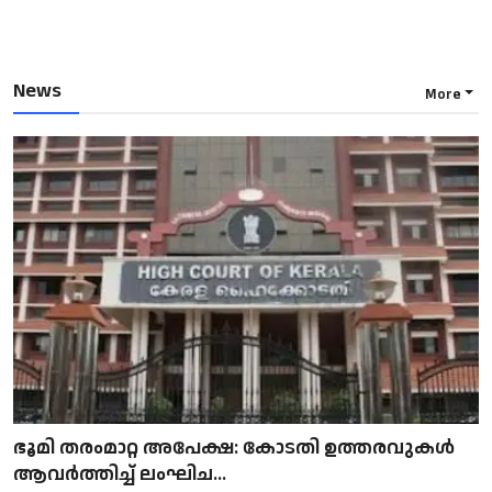
News
More
ഭൂമി തരംമാറ്റ അപേക്ഷ: കോടതി ഉത്തരവുകൾ
ആവർത്തിച്ച് ലംഘിച...