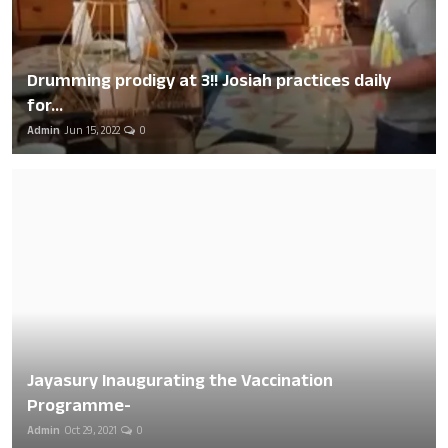
Drumming prodigy at 3!! Josiah practices daily
for...
Admin
Jun 15, 2022
0
Jayasury Inaugurating the Vaccination
Programme-
Admin
Oct 29, 2021
0