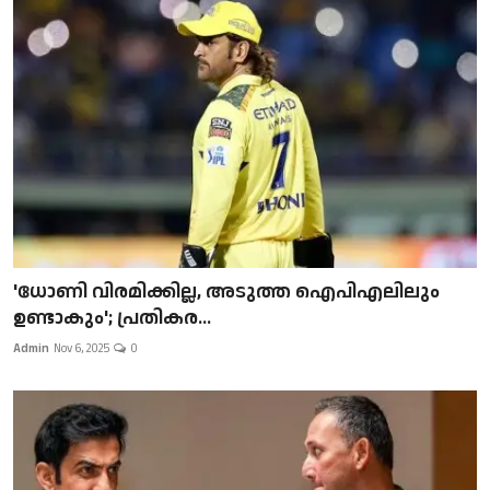
'ധോണി വിരമിക്കില്ല, അടുത്ത ഐപിഎലിലും
ഉണ്ടാകും'; പ്രതികര...
Admin
Nov 6, 2025
0