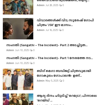
കൈവിടാതെ പ്രേക്ഷകർ, ആദ്യ...
Admin
Jul 28, 2025
0
വിവാദങ്ങൾക്ക് വിട; സുരേഷ് ഗോപി
ചിത്രം 'JSK' ഈ മാസം...
Admin
Jul 16, 2025
0
സംഗതി (Sangathi – The Incident)- Part 2 അടച്ചിട്ടത...
Admin
Jun 10, 2025
0
സംഗതി (Sangathi – The Incident)- Part 1 നേരത്തേ നട...
Admin
Jun 10, 2025
0
ബി​ഗ് മെഗാ ബഡ്ജറ്റ് ചിത്രവുമായി
ഗോകുലം ഗോപാലൻ- ഉണ്...
Admin
May 5, 2025
0
ആദ്യ ദിനം ഹിറ്റടിച്ച് 'റെട്രോ'; പിന്നാലെ
'റെയ്ഡ് ...