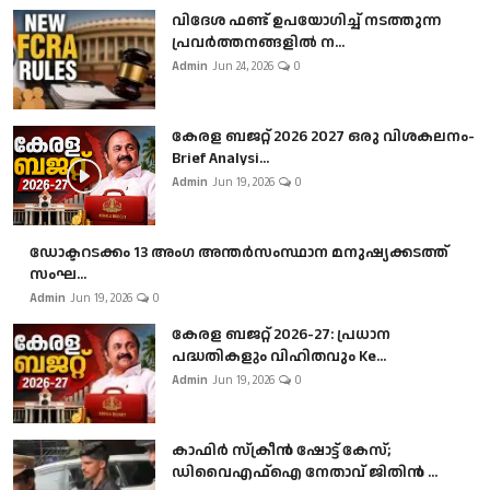
വിദേശ ഫണ്ട് ഉപയോഗിച്ച് നടത്തുന്ന
പ്രവർത്തനങ്ങളിൽ ന...
Admin
Jun 24, 2026
0
കേരള ബജറ്റ് 2026 2027 ഒരു വിശകലനം-
Brief Analysi...
Admin
Jun 19, 2026
0
ഡോക്ടറടക്കം 13 അംഗ അന്തർസംസ്ഥാന മനുഷ്യക്കടത്ത്
സംഘ...
Admin
Jun 19, 2026
0
കേരള ബജറ്റ് 2026-27: പ്രധാന
പദ്ധതികളും വിഹിതവും Ke...
Admin
Jun 19, 2026
0
കാഫിർ സ്‌ക്രീൻ ഷോട്ട് കേസ്;
ഡിവൈഎഫ്ഐ നേതാവ് ജിതിൻ ...