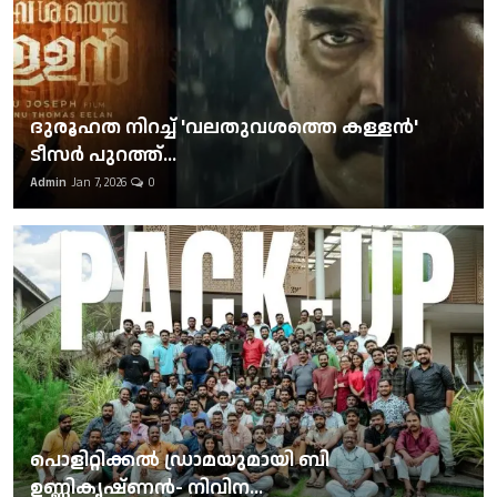
ദുരൂഹത നിറച്ച് 'വലതുവശത്തെ കള്ളന്‍'
ടീസര്‍ പുറത്ത്...
Admin
Jan 7, 2026
0
പൊളിറ്റിക്കല്‍ ഡ്രാമയുമായി ബി
ഉണ്ണികൃഷ്ണന്‍- നിവിന...