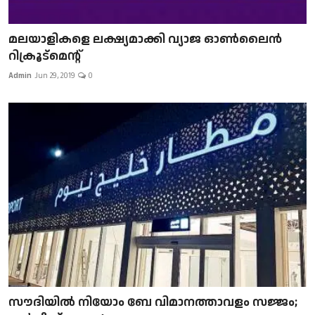
മലയാളികളെ ലക്ഷ്യമാക്കി വ്യാജ ഓൺലൈൻ
റിക്രൂട്മെന്റ്
Admin
Jun 29, 2019
0
സൗദിയിൽ നിയോം ബേ വിമാനത്താവളം സജ്ജം;