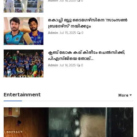
Admin
Jul 16, 2025
0
കൊച്ചി ബ്ലൂ ടൈഗേഴ്സിനെ 'സാംസൺ
ബ്രദേഴ്സ്' നയിക്കും
Admin
Jul 15, 2025
0
ക്ലബ് ലോക കപ്പ് കിരീടം ചെല്‍സിക്ക്;
പിഎസ്ജിയെ തോല്...
Admin
Jul 14, 2025
0
Entertainment
More