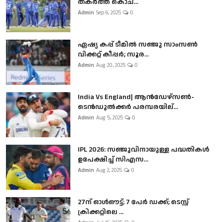
തകർത്ത് കൊച...
Admin
Sep 6, 2025
0
ഏഷ്യ കപ്പ് ടീമിൽ സഞ്ജു സാംസൺ
വിക്കറ്റ് കീപ്പർ; സൂര...
Admin
Aug 20, 2025
0
India Vs England| ആൻഡേഴ്സൺ-
ടെൻഡുല്‍ക്കർ പരമ്പരയില്...
Admin
Aug 5, 2025
0
IPL 2026: സഞ്ജുവിനായുള്ള പദ്ധതികൾ
ഉപേക്ഷിച്ച് സിഎസ...
Admin
Aug 2, 2025
0
27ന് ഓൾഔട്ട്; 7 പേർ ഡക്ക്; ടെസ്റ്റ്
ക്രിക്കറ്റിലെ ...