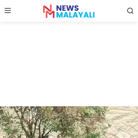
Home
Contact
Gallery
News
Travelers Vlog
Entertainment
Sports
Food