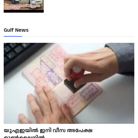
Gulf News
യുഎഇയിൽ ഇനി വീസ അപേക്ഷ
ഓൺലൈനിൽ