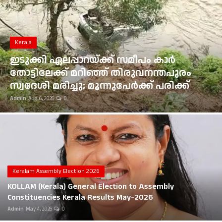
Gulf News
Kerala
Loksabha Election 2024
ഭൂമി തരംമാറ്റ അപേക്ഷ: കോടതി
Technology
ഉത്തരവുകൾ ആവർത്തിച്ച് ലംഘിച്ച
മൂവാറ്റുപുഴ ആർഡിഒയ്ക്ക് 25,000 രൂപ
Health
പിഴ
Admin
Aug 6, 2026
0
Jobs Mall
Automotive
Shop Online
Career
Keralam Assembly Election 2026
KOLLAM (Kerala) General Election to Assembly
Education
Constituencies Kerala Results May-2026
Admin
May 4, 2026
0
Business