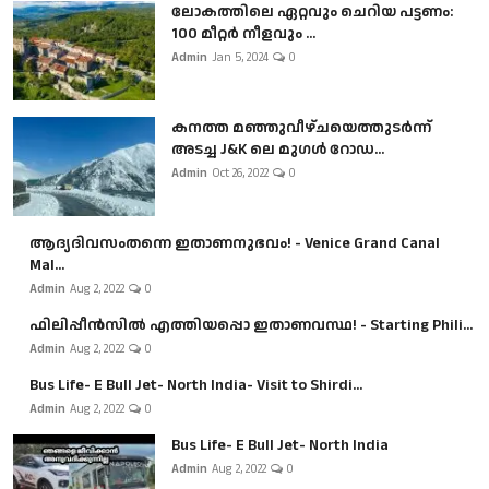
ലോകത്തിലെ ഏറ്റവും ചെറിയ പട്ടണം:
100 മീറ്റർ നീളവും ...
Admin
Jan 5, 2024
0
കനത്ത മഞ്ഞുവീഴ്ചയെത്തുടർന്ന്
അടച്ച J&K ലെ മുഗൾ റോഡ...
Admin
Oct 26, 2022
0
ആദ്യദിവസംതന്നെ ഇതാണനുഭവം! - Venice Grand Canal
Mal...
Admin
Aug 2, 2022
0
ഫിലിപ്പീൻസിൽ എത്തിയപ്പൊ ഇതാണവസ്ഥ! - Starting Phili...
Admin
Aug 2, 2022
0
Bus Life- E Bull Jet- North India- Visit to Shirdi...
Admin
Aug 2, 2022
0
Bus Life- E Bull Jet- North India
Admin
Aug 2, 2022
0