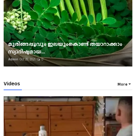
മുരിങ്ങപ്പൂവും ഇലയുംകൊണ്ട് തയാറാക്കാം
സ്വാദിഷ്ടമായ...
Admin
Oct 29, 2021
0
Videos
More